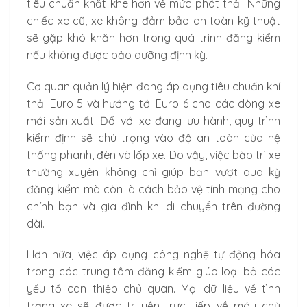
tiêu chuẩn khắt khe hơn về mức phát thải. Những
chiếc xe cũ, xe không đảm bảo an toàn kỹ thuật
sẽ gặp khó khăn hơn trong quá trình đăng kiểm
nếu không được bảo dưỡng định kỳ.
Cơ quan quản lý hiện đang áp dụng tiêu chuẩn khí
thải Euro 5 và hướng tới Euro 6 cho các dòng xe
mới sản xuất. Đối với xe đang lưu hành, quy trình
kiểm định sẽ chú trọng vào độ an toàn của hệ
thống phanh, đèn và lốp xe. Do vậy, việc bảo trì xe
thường xuyên không chỉ giúp bạn vượt qua kỳ
đăng kiểm mà còn là cách bảo vệ tính mạng cho
chính bạn và gia đình khi di chuyển trên đường
dài.
Hơn nữa, việc áp dụng công nghệ tự động hóa
trong các trung tâm đăng kiểm giúp loại bỏ các
yếu tố can thiệp chủ quan. Mọi dữ liệu về tình
trạng xe sẽ được truyền trực tiếp về máy chủ