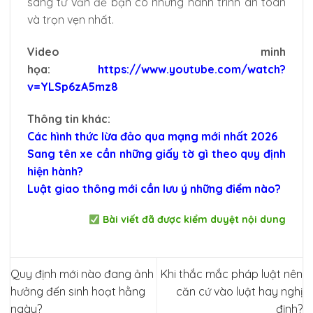
sàng tư vấn để bạn có những hành trình an toàn
và trọn vẹn nhất.
Video minh
họa:
https://www.youtube.com/watch?
v=YLSp6zA5mz8
Thông tin khác:
Các hình thức lừa đảo qua mạng mới nhất 2026
Sang tên xe cần những giấy tờ gì theo quy định
hiện hành?
Luật giao thông mới cần lưu ý những điểm nào?
Bài viết đã được kiểm duyệt nội dung
Quy định mới nào đang ảnh
Khi thắc mắc pháp luật nên
hưởng đến sinh hoạt hằng
căn cứ vào luật hay nghị
ngày?
định?