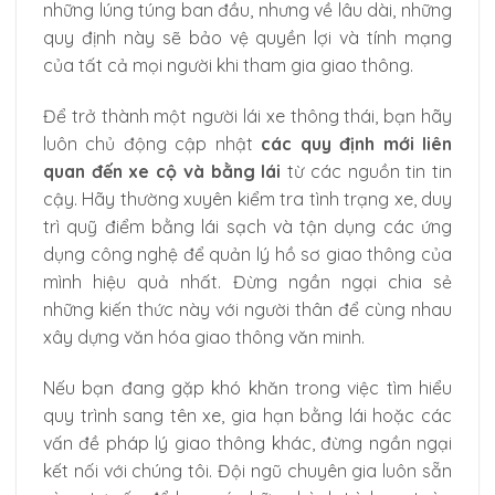
những lúng túng ban đầu, nhưng về lâu dài, những
quy định này sẽ bảo vệ quyền lợi và tính mạng
của tất cả mọi người khi tham gia giao thông.
Để trở thành một người lái xe thông thái, bạn hãy
luôn chủ động cập nhật
các quy định mới liên
quan đến xe cộ và bằng lái
từ các nguồn tin tin
cậy. Hãy thường xuyên kiểm tra tình trạng xe, duy
trì quỹ điểm bằng lái sạch và tận dụng các ứng
dụng công nghệ để quản lý hồ sơ giao thông của
mình hiệu quả nhất. Đừng ngần ngại chia sẻ
những kiến thức này với người thân để cùng nhau
xây dựng văn hóa giao thông văn minh.
Nếu bạn đang gặp khó khăn trong việc tìm hiểu
quy trình sang tên xe, gia hạn bằng lái hoặc các
vấn đề pháp lý giao thông khác, đừng ngần ngại
kết nối với chúng tôi. Đội ngũ chuyên gia luôn sẵn