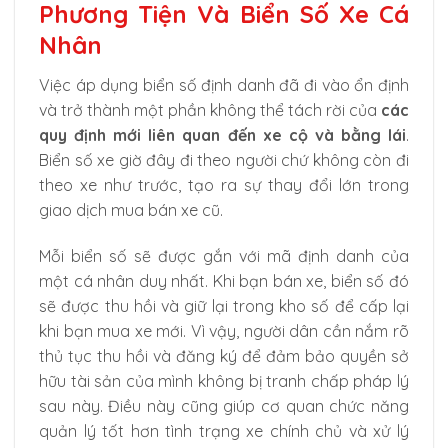
Phương Tiện Và Biển Số Xe Cá
Nhân
Việc áp dụng biển số định danh đã đi vào ổn định
và trở thành một phần không thể tách rời của
các
quy định mới liên quan đến xe cộ và bằng lái
.
Biển số xe giờ đây đi theo người chứ không còn đi
theo xe như trước, tạo ra sự thay đổi lớn trong
giao dịch mua bán xe cũ.
Mỗi biển số sẽ được gắn với mã định danh của
một cá nhân duy nhất. Khi bạn bán xe, biển số đó
sẽ được thu hồi và giữ lại trong kho số để cấp lại
khi bạn mua xe mới. Vì vậy, người dân cần nắm rõ
thủ tục thu hồi và đăng ký để đảm bảo quyền sở
hữu tài sản của mình không bị tranh chấp pháp lý
sau này. Điều này cũng giúp cơ quan chức năng
quản lý tốt hơn tình trạng xe chính chủ và xử lý