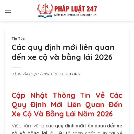
Bỏ
qua
nội
dung
Tin Tức
Các quy định mới liên quan
đến xe cộ và bằng lái 2026
ĐĂNG VÀO
30/01/2026
BỞI
BUI PHUONG
Cập Nhật Thông Tin Về Các
Quy Định Mới Liên Quan Đến
Xe Cộ Và Bằng Lái Năm 2026
Việc nắm vững
các quy định mới liên quan đến xe
cộ và bằng lái
là yếu tố then chốt giúp tài xế