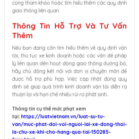
cùng tham khảo hoặc tìm hiểu thêm các quy định
giao thông liên quan.
Thông Tin Hỗ Trợ Và Tư Vấn
Thêm
Nếu bạn đang cần tìm hiểu thêm về quy định vận
tải, thủ tục xe kinh doanh hoặc các vấn đề pháp
lý liên quan đến hoạt động giao thông đường bộ,
hãy chủ động kết nối với đơn vị chuyên môn để
được hỗ trợ phù hợp. Việc cập nhật đúng quy
định sẽ giúp quá trình kinh doanh vận tải diễn ra
thuận lợi và hạn chế nhiều rủi ro phát sinh.
Thông tin cụ thể mức phạt xem
tại:
https://luatvietnam.vn/luat-su-tu-
van/muc-phat-doi-voi-nguoi-lai-xe-dong-thoi-
la-chu-xe-khi-cho-hang-qua-tai-150285-