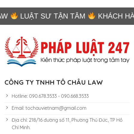
W
LUẬT SƯ TẬN TÂM
KHÁCH HÀN
CÔNG TY TNHH TÔ CHÂU LAW
Hotline: 090.678.3533 - 090.668.3533
Email: tochauvietnam@gmail.com
Địa chỉ: 218/16 đường số 11, Phường Thủ Đức, TP Hồ
Chí Minh.