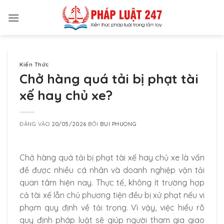
Bỏ
qua
nội
dung
Kiến Thức
Chở hàng quá tải bị phạt tài
xế hay chủ xe?
ĐĂNG VÀO
20/05/2026
BỞI
BUI PHUONG
Chở hàng quá tải bị phạt tài xế hay chủ xe là vấn
đề được nhiều cá nhân và doanh nghiệp vận tải
quan tâm hiện nay. Thực tế, không ít trường hợp
cả tài xế lẫn chủ phương tiện đều bị xử phạt nếu vi
phạm quy định về tải trọng. Vì vậy, việc hiểu rõ
quy định pháp luật sẽ giúp người tham gia giao