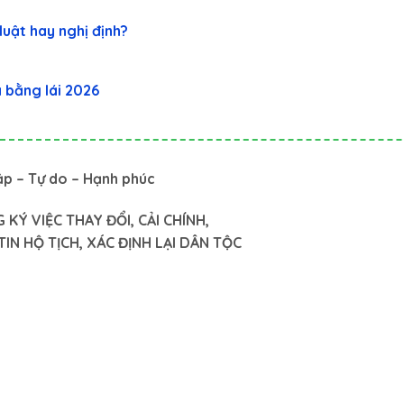
luật hay nghị định?
à bằng lái 2026
ập – Tự do – Hạnh phúc
 KÝ VIỆC THAY ĐỔI, CẢI CHÍNH,
N HỘ TỊCH, XÁC ĐỊNH LẠI DÂN TỘC