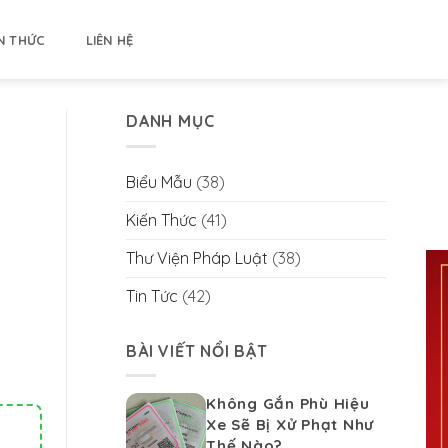
N THỨC
LIÊN HỆ
DANH MỤC
Biểu Mẫu
(38)
Kiến Thức
(41)
Thư Viện Pháp Luật
(38)
Tin Tức
(42)
BÀI VIẾT NỔI BẬT
Không Gắn Phù Hiệu
Xe Sẽ Bị Xử Phạt Như
Thế Nào?