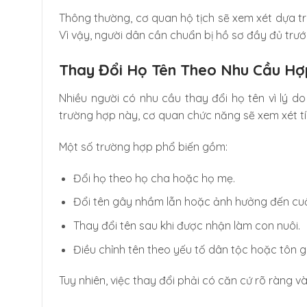
Thông thường, cơ quan hộ tịch sẽ xem xét dựa trê
Vì vậy, người dân cần chuẩn bị hồ sơ đầy đủ trướ
Thay Đổi Họ Tên Theo Nhu Cầu H
Nhiều người có nhu cầu thay đổi họ tên vì lý d
trường hợp này, cơ quan chức năng sẽ xem xét tín
Một số trường hợp phổ biến gồm:
Đổi họ theo họ cha hoặc họ mẹ.
Đổi tên gây nhầm lẫn hoặc ảnh hưởng đến cu
Thay đổi tên sau khi được nhận làm con nuôi.
Điều chỉnh tên theo yếu tố dân tộc hoặc tôn g
Tuy nhiên, việc thay đổi phải có căn cứ rõ ràng 