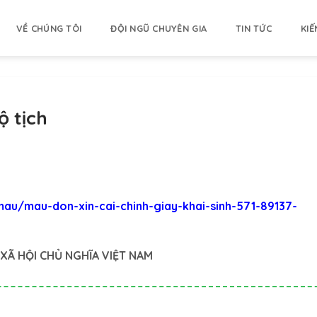
VỀ CHÚNG TÔI
ĐỘI NGŨ CHUYÊN GIA
TIN TỨC
KIẾ
ộ tịch
mau/mau-don-xin-cai-chinh-giay-khai-sinh-571-89137-
XÃ HỘI CHỦ NGHĨA VIỆT NAM