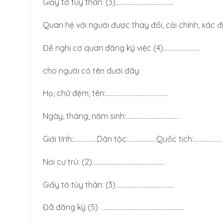
Giấy tờ tùy thân: (3)…………………………………
Quan hệ với người được thay đổi, cải chính, xác đị
Đề nghị cơ quan đăng ký việc (4)……………………
cho người có tên dưới đây:
Họ, chữ đệm, tên:……………………………………
Ngày, tháng, năm sinh:………………………………
Giới tính:…………….Dân tộc:……………….Quốc tịch:……………….
Nơi cư trú: (2)…………………………………………
Giấy tờ tùy thân: (3)…………………………………
Đã đăng ký (5) ……………………………………………….