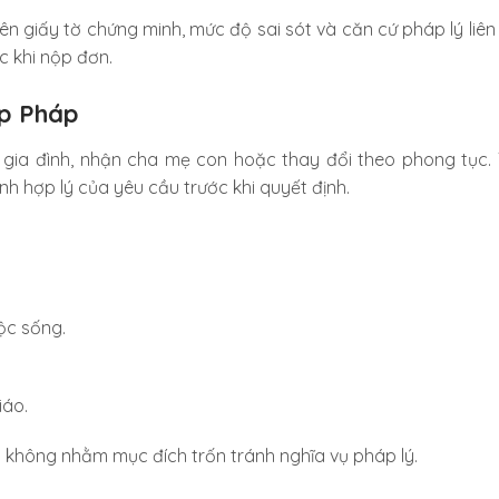
n giấy tờ chứng minh, mức độ sai sót và căn cứ pháp lý liên
c khi nộp đơn.
ợp Pháp
o gia đình, nhận cha mẹ con hoặc thay đổi theo phong tục.
h hợp lý của yêu cầu trước khi quyết định.
ộc sống.
iáo.
và không nhằm mục đích trốn tránh nghĩa vụ pháp lý.