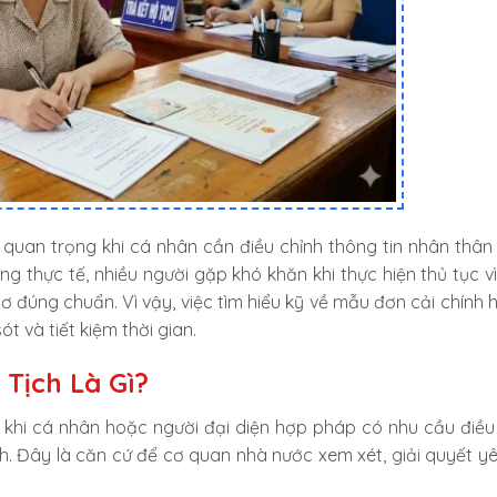
 tờ quan trọng khi cá nhân cần điều chỉnh thông tin nhân thân
ong thực tế, nhiều người gặp khó khăn khi thực hiện thủ tục v
ơ đúng chuẩn. Vì vậy, việc tìm hiểu kỹ về mẫu đơn cải chính h
t và tiết kiệm thời gian.
 Tịch Là Gì?
g khi cá nhân hoặc người đại diện hợp pháp có nhu cầu điều
ch. Đây là căn cứ để cơ quan nhà nước xem xét, giải quyết y