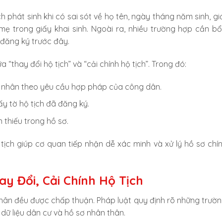
 phát sinh khi có sai sót về họ tên, ngày tháng năm sinh, giới
mẹ trong giấy khai sinh. Ngoài ra, nhiều trường hợp cần b
 đăng ký trước đây.
 “thay đổi hộ tịch” và “cải chính hộ tịch”. Trong đó:
 cá nhân theo yêu cầu hợp pháp của công dân.
iấy tờ hộ tịch đã đăng ký.
 thiếu trong hồ sơ.
tịch giúp cơ quan tiếp nhận dễ xác minh và xử lý hồ sơ chí
y Đổi, Cải Chính Hộ Tịch
nhân đều được chấp thuận. Pháp luật quy định rõ những trườ
dữ liệu dân cư và hồ sơ nhân thân.