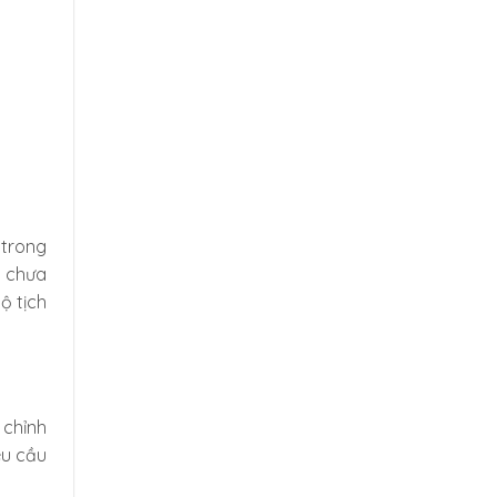
 trong
ì chưa
ộ tịch
 chỉnh
êu cầu