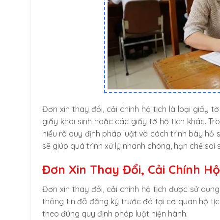
Đơn xin thay đổi, cải chính hộ tịch là loại giấy
giấy khai sinh hoặc các giấy tờ hộ tịch khác. Tr
hiểu rõ quy định pháp luật và cách trình bày hồ s
sẽ giúp quá trình xử lý nhanh chóng, hạn chế sai só
Đơn Xin Thay Đổi, Cải Chính Hộ
Đơn xin thay đổi, cải chính hộ tịch được sử dụn
thông tin đã đăng ký trước đó tại cơ quan hộ tị
theo đúng quy định pháp luật hiện hành.