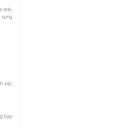
 tính,
ổ sung
nh xác
ng hợp