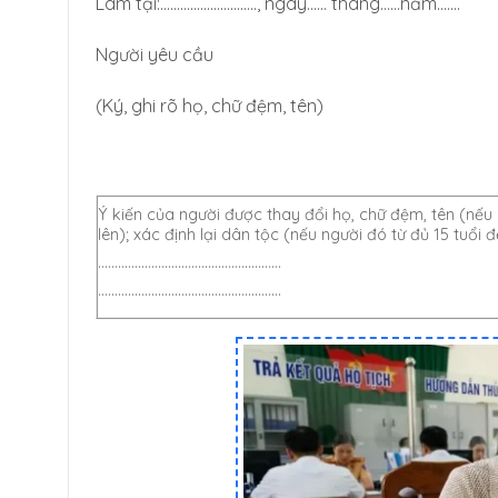
Làm tại:……………………….., ngày…… tháng……năm…….
Người yêu cầu
(Ký, ghi rõ họ, chữ đệm, tên)
Ý kiến của người được thay đổi họ, chữ đệm, tên (nếu 
lên); xác định lại dân tộc (nếu người đó từ đủ 15 tuổi đ
……………………………………………….
……………………………………………….