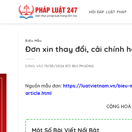
Bỏ
qua
HỎI ĐÁP LUẬT PHÁP
nội
dung
Biểu Mẫu
Đơn xin thay đổi, cải chính h
ĐĂNG VÀO
15/05/2026
BỞI
BUI PHUONG
Nguồn mẫu đơn:
https://luatvietnam.vn/bieu-
article.html
CỘNG HOÀ 
Một Số Bài Viết Nổi Bật