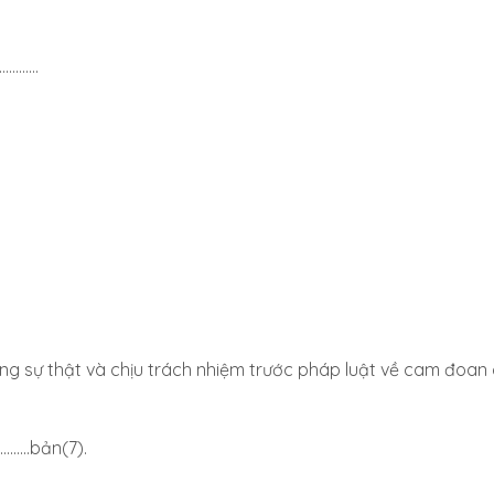
………….
ng sự thật và chịu trách nhiệm trước pháp luật về cam đoan
……..bản(7).