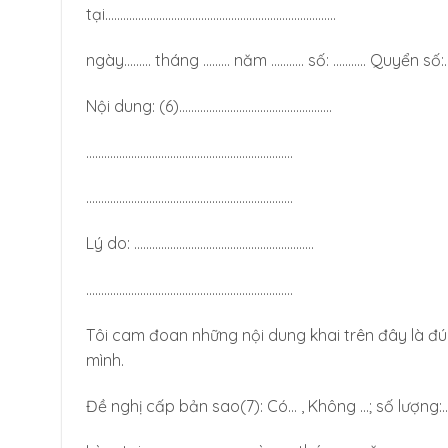
tại…………………………………………………………………..
ngày……… tháng ……… năm ……….. số: ……….. Quyển số:
Nội dung: (6)……………………………………………
……………………………………………………………
……………………………………………………………
Lý do: ……………………………………………………
……………………………………………………………
Tôi cam đoan những nội dung khai trên đây là đú
mình.
Đề nghị cấp bản sao(7): Có… , Không …; số lượng:…