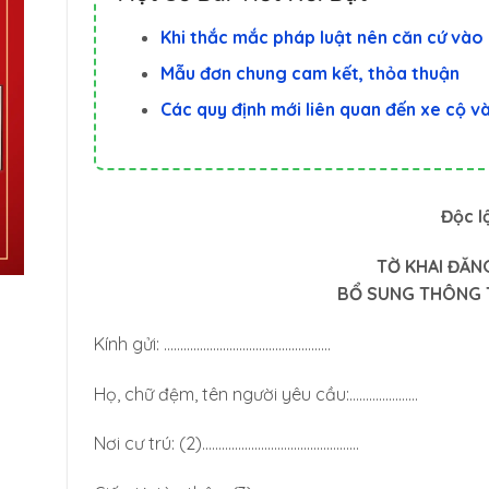
Khi thắc mắc pháp luật nên căn cứ vào 
Mẫu đơn chung cam kết, thỏa thuận
Các quy định mới liên quan đến xe cộ v
Độc l
TỜ KHAI ĐĂNG
BỔ SUNG THÔNG TI
Kính gửi: ……………………………………………
Họ, chữ đệm, tên người yêu cầu:…………………
Nơi cư trú: (2)…………………………………………