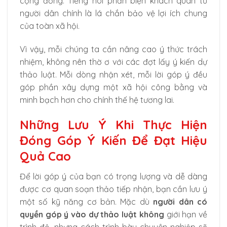
cộng đồng. Tiếng nói phản biện khách quan từ
người dân chính là lá chắn bảo vệ lợi ích chung
của toàn xã hội.
Vì vậy, mỗi chúng ta cần nâng cao ý thức trách
nhiệm, không nên thờ ơ với các đợt lấy ý kiến dự
thảo luật. Mỗi dòng nhận xét, mỗi lời góp ý đều
góp phần xây dựng một xã hội công bằng và
minh bạch hơn cho chính thế hệ tương lai.
Những Lưu Ý Khi Thực Hiện
Đóng Góp Ý Kiến Để Đạt Hiệu
Quả Cao
Để lời góp ý của bạn có trọng lượng và dễ dàng
được cơ quan soạn thảo tiếp nhận, bạn cần lưu ý
một số kỹ năng cơ bản. Mặc dù
người dân có
quyền góp ý vào dự thảo luật không
giới hạn về