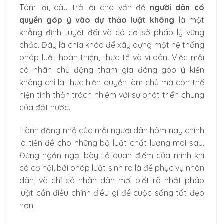
Tóm lại, câu trả lời cho vấn đề
người dân có
quyền góp ý vào dự thảo luật không
là một
khẳng định tuyệt đối và có cơ sở pháp lý vững
chắc. Đây là chìa khóa để xây dựng một hệ thống
pháp luật hoàn thiện, thực tế và vì dân. Việc mỗi
cá nhân chủ động tham gia đóng góp ý kiến
không chỉ là thực hiện quyền làm chủ mà còn thể
hiện tinh thần trách nhiệm với sự phát triển chung
của đất nước.
Hành động nhỏ của mỗi người dân hôm nay chính
là tiền đề cho những bộ luật chất lượng mai sau.
Đừng ngần ngại bày tỏ quan điểm của mình khi
có cơ hội, bởi pháp luật sinh ra là để phục vụ nhân
dân, và chỉ có nhân dân mới biết rõ nhất pháp
luật cần điều chỉnh điều gì để cuộc sống tốt đẹp
hơn.