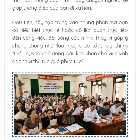
trình độ, nhưng cách trình bày chuyên nghiệp sẽ
giúp thông điệp của bạn đi xa hơn.
Đầu tiên, hãy tập trung vào những phần mà bạn
có hiểu biết thực tế hoặc có liên quan trực tiếp
đến công việc, đời sống của mình. Thay vì góp ý
chung chung như “luật này chưa tốt”, hãy chỉ rõ
“Điều A, Khoản B đang gây khó khăn cho việc kinh
doanh vì thủ tục quá phức tạp”.