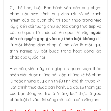
Cụ thể hơn, Luật Ban hành văn bản quy phạm
pháp luật hiện hành quy định rất rõ về trách
nhiệm của cơ quan chủ trì soạn thảo trong việc
lấy ý kiến đối tượng chịu sự tác động trực tiếp và
các cơ quan, tổ chức có liên quan. Vì vậy,
người
dân có quyền góp ý vào dự thảo luật không
chỉ
là một khẳng định pháp lý mà còn là một quy
trình nghiệp vụ bắt buộc trong hoạt động lập
pháp của Quốc hội.
Hơn nữa, việc này còn giúp cơ quan soạn thảo
nhận diện được những bất cập, những kẽ hở pháp
lý hoặc những quy định thiếu tính khả thi trước khi
luật chính thức được ban hành. Do đó, sự tham gia
của bạn đóng vai trò là “màng lọc” thực tế giúp
pháp luật đi vào đời sống một cách bền vững hơn.