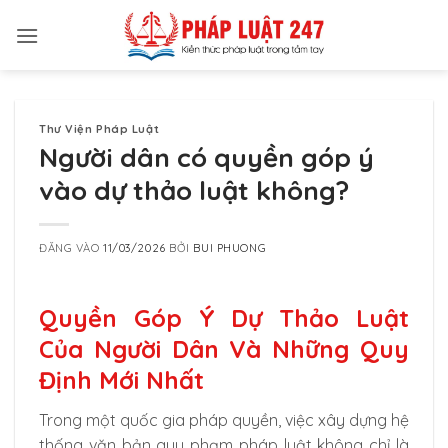
Bỏ
qua
nội
dung
Thư Viện Pháp Luật
Người dân có quyền góp ý
vào dự thảo luật không?
ĐĂNG VÀO
11/03/2026
BỞI
BUI PHUONG
Quyền Góp Ý Dự Thảo Luật
Của Người Dân Và Những Quy
Định Mới Nhất
Trong một quốc gia pháp quyền, việc xây dựng hệ
thống văn bản quy phạm pháp luật không chỉ là