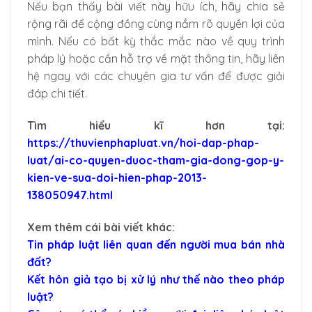
Nếu bạn thấy bài viết này hữu ích, hãy chia sẻ
rộng rãi để cộng đồng cùng nắm rõ quyền lợi của
mình. Nếu có bất kỳ thắc mắc nào về quy trình
pháp lý hoặc cần hỗ trợ về mặt thông tin, hãy liên
hệ ngay với các chuyên gia tư vấn để được giải
đáp chi tiết.
Tìm hiểu kĩ hơn tại:
https://thuvienphapluat.vn/hoi-dap-phap-
luat/ai-co-quyen-duoc-tham-gia-dong-gop-y-
kien-ve-sua-doi-hien-phap-2013-
138050947.html
Xem thêm cái bài viết khác:
Tin pháp luật liên quan đến người mua bán nhà
đất?
Kết hôn giả tạo bị xử lý như thế nào theo pháp
luật?