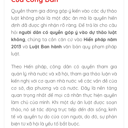
Quyền tham gia đóng góp ý kiến vào các dự thảo
luật không phải là một đặc ân mà là quyền hiến
định đã được ghi nhận rõ ràng. Để trả lời cho câu
hỏi
người dân có quyền góp ý vào dự thảo luật
không
, chúng ta cần căn cứ vào
Hiến pháp năm
2013
và
Luật Ban hành
văn bản quy phạm pháp
luật.
Theo Hiến pháp, công dân có quyền tham gia
quản lý nhà nước và xã hội, tham gia thảo luận và
kiến nghị với cơ quan nhà nước về các vấn đề của
cơ sở, địa phương và cả nước. Đây là nền tảng
quan trọng nhất để mọi cá nhân thực hiện quyền
làm chủ của mình. Khi một dự án luật được soạn
thảo, nó sẽ tác động trực tiếp đến đời sống, kinh
tế và quyền tự do của con người, do đó, sự phản
biện từ xã hội là yếu tố bắt buộc.