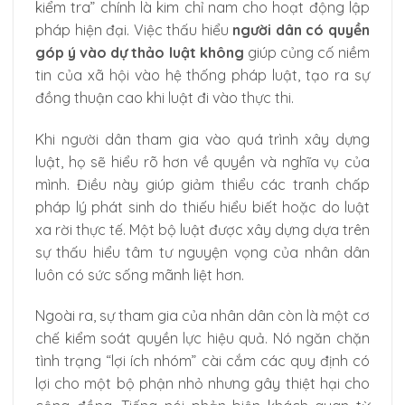
kiểm tra” chính là kim chỉ nam cho hoạt động lập
pháp hiện đại. Việc thấu hiểu
người dân có quyền
góp ý vào dự thảo luật không
giúp củng cố niềm
tin của xã hội vào hệ thống pháp luật, tạo ra sự
đồng thuận cao khi luật đi vào thực thi.
Khi người dân tham gia vào quá trình xây dựng
luật, họ sẽ hiểu rõ hơn về quyền và nghĩa vụ của
mình. Điều này giúp giảm thiểu các tranh chấp
pháp lý phát sinh do thiếu hiểu biết hoặc do luật
xa rời thực tế. Một bộ luật được xây dựng dựa trên
sự thấu hiểu tâm tư nguyện vọng của nhân dân
luôn có sức sống mãnh liệt hơn.
Ngoài ra, sự tham gia của nhân dân còn là một cơ
chế kiểm soát quyền lực hiệu quả. Nó ngăn chặn
tình trạng “lợi ích nhóm” cài cắm các quy định có
lợi cho một bộ phận nhỏ nhưng gây thiệt hại cho