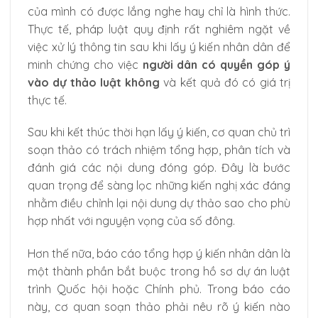
của mình có được lắng nghe hay chỉ là hình thức.
Thực tế, pháp luật quy định rất nghiêm ngặt về
việc xử lý thông tin sau khi lấy ý kiến nhân dân để
minh chứng cho việc
người dân có quyền góp ý
vào dự thảo luật không
và kết quả đó có giá trị
thực tế.
Sau khi kết thúc thời hạn lấy ý kiến, cơ quan chủ trì
soạn thảo có trách nhiệm tổng hợp, phân tích và
đánh giá các nội dung đóng góp. Đây là bước
quan trọng để sàng lọc những kiến nghị xác đáng
nhằm điều chỉnh lại nội dung dự thảo sao cho phù
hợp nhất với nguyện vọng của số đông.
Hơn thế nữa, báo cáo tổng hợp ý kiến nhân dân là
một thành phần bắt buộc trong hồ sơ dự án luật
trình Quốc hội hoặc Chính phủ. Trong báo cáo
này, cơ quan soạn thảo phải nêu rõ ý kiến nào