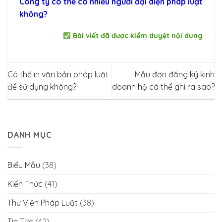
Công ty có thể có nhiều người đại diện pháp luật
không?
Bài viết đã được kiểm duyệt nội dung
Có thể in văn bản pháp luật
Mẫu đơn đăng ký kinh
để sử dụng không?
doanh hộ cá thể ghi ra sao?
DANH MỤC
Biểu Mẫu
(38)
Kiến Thức
(41)
Thư Viện Pháp Luật
(38)
Tin Tức
(42)