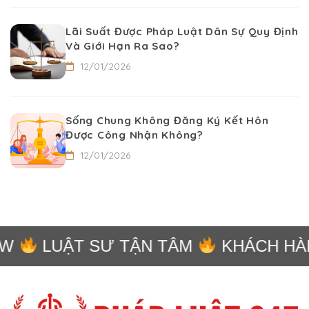
Lãi Suất Được Pháp Luật Dân Sự Quy Định
Và Giới Hạn Ra Sao?
12/01/2026
Sống Chung Không Đăng Ký Kết Hôn
Được Công Nhận Không?
12/01/2026
W
LUẬT SƯ TẬN TÂM
KHÁCH HÀN