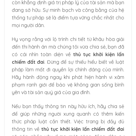
còn khẳng định giá trị pháp lý của tài sản mà bạn
đang sở hữu. Sự minh bạch và công bằng của hệ
thống tư pháp sẽ là điểm tựa vững chắc nhất cho
mọi người dân.
Hy vọng rằng với lộ trình chi tiết từ khâu hòa giải
đến thi hành án mà chúng tôi vừa chia sẻ, bạn đã
có cái nhìn toàn diện về
thủ tục khởi kiện lấn
chiếm đất đai
. Đừng để sự thiếu hiểu biết về luật
pháp làm mất đi quyền lợi chính đáng của mình.
Hãy hành động ngay khi phát hiện hành vi xâm
phạm ranh giới để bảo vệ không gian sống bình
yên và tài sản quý giá của gia đình.
Nếu bạn thấy thông tin này hữu ích, hãy chia sẻ
để giúp những người xung quanh có thêm kiến
thức pháp luật cần thiết. Việc trang bị đầy đủ
thông tin về
thủ tục khởi kiện lấn chiếm đất đai