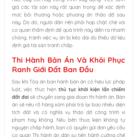
giá các tài sản này rất quan trọng để xác định
mức bồi thường hoặc phương án tháo dỡ sau
này. Do đó, người dân nên phối hợp chặt chẽ với
cơ quan thẩm định để quá trình này diễn ra nhanh
chóng, tránh việc vụ án bị kéo dài do thiếu dữ liệu
định giá tài sản tranh chấp.
Thi Hành Bản Án Và Khôi Phục
Ranh Giới Đất Ban Đầu
Sau khi Tòa án ban hành bản án có hiệu lực pháp
luật, việc thực hiện
thủ tục khởi kiện lấn chiếm
đất đai
sẽ chuyển sang giai đoạn thi hành án. Bản
án sẽ nêu rõ hàng xóm phải trả lại bao nhiêu diện
tích đất và có nghĩa vụ tháo dỡ công trình vi
phạm hay không. Nếu bên thua kiện không tự
nguyện chấp hành, bạn có quyền gửi đơn yêu cầu
cơ quan Thi hành án dân sự tiến hành cưỡng chế