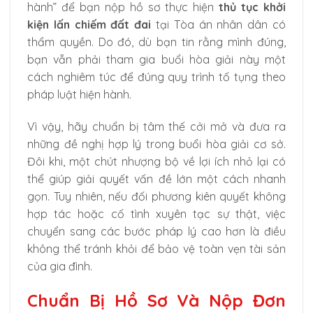
hành” để bạn nộp hồ sơ thực hiện
thủ tục khởi
kiện lấn chiếm đất đai
tại Tòa án nhân dân có
thẩm quyền. Do đó, dù bạn tin rằng mình đúng,
bạn vẫn phải tham gia buổi hòa giải này một
cách nghiêm túc để đúng quy trình tố tụng theo
pháp luật hiện hành.
Vì vậy, hãy chuẩn bị tâm thế cởi mở và đưa ra
những đề nghị hợp lý trong buổi hòa giải cơ sở.
Đôi khi, một chút nhượng bộ về lợi ích nhỏ lại có
thể giúp giải quyết vấn đề lớn một cách nhanh
gọn. Tuy nhiên, nếu đối phương kiên quyết không
hợp tác hoặc cố tình xuyên tạc sự thật, việc
chuyển sang các bước pháp lý cao hơn là điều
không thể tránh khỏi để bảo vệ toàn vẹn tài sản
của gia đình.
Chuẩn Bị Hồ Sơ Và Nộp Đơn