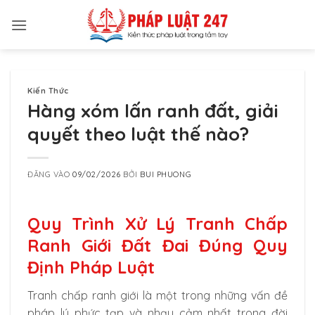
Bỏ
qua
nội
dung
Kiến Thức
Hàng xóm lấn ranh đất, giải
quyết theo luật thế nào?
ĐĂNG VÀO
09/02/2026
BỞI
BUI PHUONG
Quy Trình Xử Lý Tranh Chấp
Ranh Giới Đất Đai Đúng Quy
Định Pháp Luật
Tranh chấp ranh giới là một trong những vấn đề
pháp lý phức tạp và nhạy cảm nhất trong đời