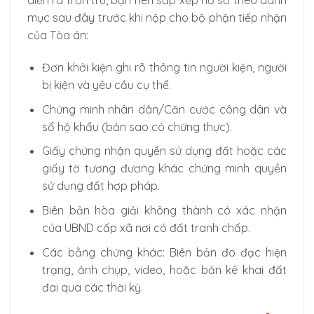
diễn ra trơn tru, bạn nên sắp xếp hồ sơ theo danh
mục sau đây trước khi nộp cho bộ phận tiếp nhận
của Tòa án:
Đơn khởi kiện ghi rõ thông tin người kiện, người
bị kiện và yêu cầu cụ thể.
Chứng minh nhân dân/Căn cước công dân và
sổ hộ khẩu (bản sao có chứng thực).
Giấy chứng nhận quyền sử dụng đất hoặc các
giấy tờ tương đương khác chứng minh quyền
sử dụng đất hợp pháp.
Biên bản hòa giải không thành có xác nhận
của UBND cấp xã nơi có đất tranh chấp.
Các bằng chứng khác: Biên bản đo đạc hiện
trạng, ảnh chụp, video, hoặc bản kê khai đất
đai qua các thời kỳ.