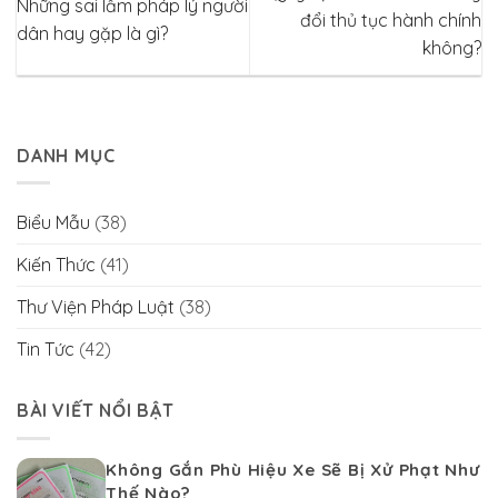
Những sai lầm pháp lý người
đổi thủ tục hành chính
dân hay gặp là gì?
không?
DANH MỤC
Biểu Mẫu
(38)
Kiến Thức
(41)
Thư Viện Pháp Luật
(38)
Tin Tức
(42)
BÀI VIẾT NỔI BẬT
Không Gắn Phù Hiệu Xe Sẽ Bị Xử Phạt Như
Thế Nào?