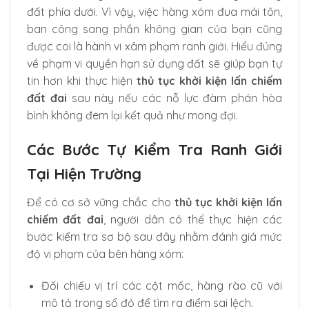
đất phía dưới. Vì vậy, việc hàng xóm đua mái tôn,
ban công sang phần không gian của bạn cũng
được coi là hành vi xâm phạm ranh giới. Hiểu đúng
về phạm vi quyền hạn sử dụng đất sẽ giúp bạn tự
tin hơn khi thực hiện
thủ tục khởi kiện lấn chiếm
đất đai
sau này nếu các nỗ lực đàm phán hòa
bình không đem lại kết quả như mong đợi.
Các Bước Tự Kiểm Tra Ranh Giới
Tại Hiện Trường
Để có cơ sở vững chắc cho
thủ tục khởi kiện lấn
chiếm đất đai
, người dân có thể thực hiện các
bước kiểm tra sơ bộ sau đây nhằm đánh giá mức
độ vi phạm của bên hàng xóm:
Đối chiếu vị trí các cột mốc, hàng rào cũ với
mô tả trong sổ đỏ để tìm ra điểm sai lệch.