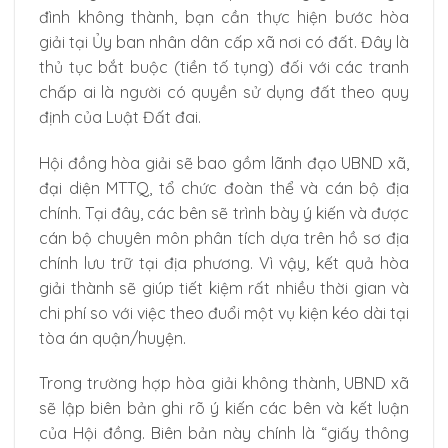
đình không thành, bạn cần thực hiện bước hòa
giải tại Ủy ban nhân dân cấp xã nơi có đất. Đây là
thủ tục bắt buộc (tiền tố tụng) đối với các tranh
chấp ai là người có quyền sử dụng đất theo quy
định của Luật Đất đai.
Hội đồng hòa giải sẽ bao gồm lãnh đạo UBND xã,
đại diện MTTQ, tổ chức đoàn thể và cán bộ địa
chính. Tại đây, các bên sẽ trình bày ý kiến và được
cán bộ chuyên môn phân tích dựa trên hồ sơ địa
chính lưu trữ tại địa phương. Vì vậy, kết quả hòa
giải thành sẽ giúp tiết kiệm rất nhiều thời gian và
chi phí so với việc theo đuổi một vụ kiện kéo dài tại
tòa án quận/huyện.
Trong trường hợp hòa giải không thành, UBND xã
sẽ lập biên bản ghi rõ ý kiến các bên và kết luận
của Hội đồng. Biên bản này chính là “giấy thông