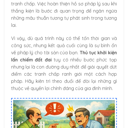
tranh chấp. Việc hoàn thiện hồ sơ pháp lý sau khi
thắng kiện là bước đi quan trọng để ngăn ngừa
những mâu thuẫn tương tự phát sinh trong tương
lai.
Vì vậy, dù quá trình này có thể tốn thời gian và
công sức, nhưng kết quả cuối cùng là sự bình ổn
về pháp lý cho tài sản của bạn.
Thủ tục khởi kiện
lấn chiếm đất đai
tuy có nhiều bước phức tạp
nhưng lại là con đường duy nhất để giải quyết dứt
điểm các tranh chấp ranh giới một cách hợp
pháp. Hãy kiên trì theo đuổi để đòi lại những gì
thuộc về quyền lợi chính đáng của gia đình mình.