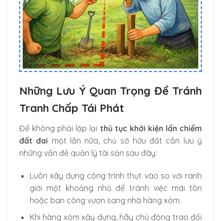
Những Lưu Ý Quan Trọng Để Tránh
Tranh Chấp Tái Phát
Để không phải lặp lại
thủ tục khởi kiện lấn chiếm
đất đai
một lần nữa, chủ sở hữu đất cần lưu ý
những vấn đề quản lý tài sản sau đây:
Luôn xây dựng công trình thụt vào so với ranh
giới một khoảng nhỏ để tránh việc mái tôn
hoặc ban công vươn sang nhà hàng xóm.
Khi hàng xóm xây dựng, hãy chủ động trao đổi