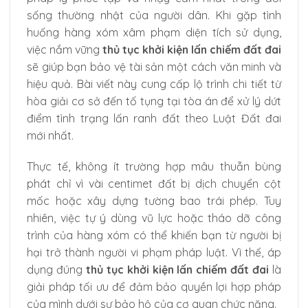
sống thường nhật của người dân. Khi gặp tình
huống hàng xóm xâm phạm diện tích sử dụng,
việc nắm vững
thủ tục khởi kiện lấn chiếm đất đai
sẽ giúp bạn bảo vệ tài sản một cách văn minh và
hiệu quả. Bài viết này cung cấp lộ trình chi tiết từ
hòa giải cơ sở đến tố tụng tại tòa án để xử lý dứt
điểm tình trạng lấn ranh đất theo Luật Đất đai
mới nhất.
Thực tế, không ít trường hợp mâu thuẫn bùng
phát chỉ vì vài centimet đất bị dịch chuyển cột
mốc hoặc xây dựng tường bao trái phép. Tuy
nhiên, việc tự ý dùng vũ lực hoặc tháo dỡ công
trình của hàng xóm có thể khiến bạn từ người bị
hại trở thành người vi phạm pháp luật. Vì thế, áp
dụng đúng
thủ tục khởi kiện lấn chiếm đất đai
là
giải pháp tối ưu để đảm bảo quyền lợi hợp pháp
của mình dưới sự bảo hộ của cơ quan chức năng.