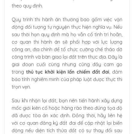
theo quy định.
Quy trình thi hành án thường bao gồm việc vận
động đối tượng tự nguyện thực hiện nghĩa vụ. Nếu
sau thời hạn quy định mà họ vẫn cố tình trì hoãn,
cơ quan thi hành án sẽ phối hợp với lực lượng
công an, địa chính để tổ chức cưỡng chế tháo dỡ
công trình và bàn giao lại đất trên thực địa. Đây là
giai đoạn cuối cùng nhưng cũng đầy cam go
trong
thủ tục khởi kiện lấn chiếm đất đai
, đảm
bảo tính nghiêm minh của pháp luật được thực thi
trọn vẹn.
Sau khi nhận lại đất, bạn nên tiến hành xây dựng
mốc giới kiên cố hoặc hàng rào theo đúng tọa độ
đã được tòa án xác định. Đồng thời, hãy liên hệ
với cơ quan đăng ký đất đai để cập nhật lại biến
động nếu diện tích thửa đất có sự thay đổi sau