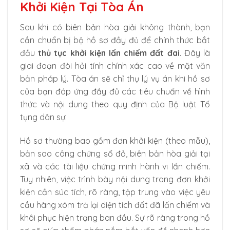
Khởi Kiện Tại Tòa Án
Sau khi có biên bản hòa giải không thành, bạn
cần chuẩn bị bộ hồ sơ đầy đủ để chính thức bắt
đầu
thủ tục khởi kiện lấn chiếm đất đai
. Đây là
giai đoạn đòi hỏi tính chính xác cao về mặt văn
bản pháp lý. Tòa án sẽ chỉ thụ lý vụ án khi hồ sơ
của bạn đáp ứng đầy đủ các tiêu chuẩn về hình
thức và nội dung theo quy định của Bộ luật Tố
tụng dân sự.
Hồ sơ thường bao gồm đơn khởi kiện (theo mẫu),
bản sao công chứng sổ đỏ, biên bản hòa giải tại
xã và các tài liệu chứng minh hành vi lấn chiếm.
Tuy nhiên, việc trình bày nội dung trong đơn khởi
kiện cần súc tích, rõ ràng, tập trung vào việc yêu
cầu hàng xóm trả lại diện tích đất đã lấn chiếm và
khôi phục hiện trạng ban đầu. Sự rõ ràng trong hồ