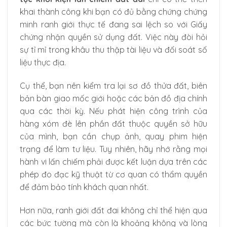
khai thành công khi bạn có đủ bằng chứng chứng
minh ranh giới thực tế đang sai lệch so với Giấy
chứng nhận quyền sử dụng đất. Việc này đòi hỏi
sự tỉ mỉ trong khâu thu thập tài liệu và đối soát số
liệu thực địa.
Cụ thể, bạn nên kiểm tra lại sơ đồ thửa đất, biên
bản bàn giao mốc giới hoặc các bản đồ địa chính
qua các thời kỳ. Nếu phát hiện công trình của
hàng xóm đè lên phần đất thuộc quyền sở hữu
của mình, bạn cần chụp ảnh, quay phim hiện
trạng để làm tư liệu. Tuy nhiên, hãy nhớ rằng mọi
hành vi lấn chiếm phải được kết luận dựa trên các
phép đo đạc kỹ thuật từ cơ quan có thẩm quyền
để đảm bảo tính khách quan nhất.
Hơn nữa, ranh giới đất đai không chỉ thể hiện qua
các bức tường mà còn là khoảng không và lòng