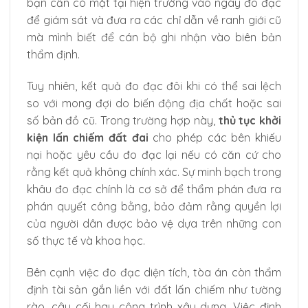
bạn cần có mặt tại hiện trường vào ngày đo đạc
để giám sát và đưa ra các chỉ dẫn về ranh giới cũ
mà mình biết để cán bộ ghi nhận vào biên bản
thẩm định.
Tuy nhiên, kết quả đo đạc đôi khi có thể sai lệch
so với mong đợi do biến động địa chất hoặc sai
số bản đồ cũ. Trong trường hợp này,
thủ tục khởi
kiện lấn chiếm đất đai
cho phép các bên khiếu
nại hoặc yêu cầu đo đạc lại nếu có căn cứ cho
rằng kết quả không chính xác. Sự minh bạch trong
khâu đo đạc chính là cơ sở để thẩm phán đưa ra
phán quyết công bằng, bảo đảm rằng quyền lợi
của người dân được bảo vệ dựa trên những con
số thực tế và khoa học.
Bên cạnh việc đo đạc diện tích, tòa án còn thẩm
định tài sản gắn liền với đất lấn chiếm như tường
rào, cây cối hay công trình xây dựng. Việc định