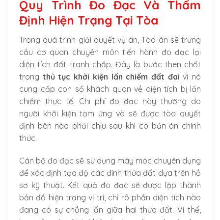
Quy Trình Đo Đạc Và Thẩm
Định Hiện Trạng Tại Tòa
Trong quá trình giải quyết vụ án, Tòa án sẽ trưng
cầu cơ quan chuyên môn tiến hành đo đạc lại
diện tích đất tranh chấp. Đây là bước then chốt
trong
thủ tục khởi kiện lấn chiếm đất đai
vì nó
cung cấp con số khách quan về diện tích bị lấn
chiếm thực tế. Chi phí đo đạc này thường do
người khởi kiện tạm ứng và sẽ được tòa quyết
định bên nào phải chịu sau khi có bản án chính
thức.
Cán bộ đo đạc sẽ sử dụng máy móc chuyên dụng
để xác định tọa độ các đỉnh thửa đất dựa trên hồ
sơ kỹ thuật. Kết quả đo đạc sẽ được lập thành
bản đồ hiện trạng vị trí, chỉ rõ phần diện tích nào
đang có sự chồng lấn giữa hai thửa đất. Vì thế,