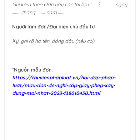
Gửi kèm theo Đơn này các tài liệu:
1 – 2 – ………
ngày
………
tháng
………
năm
…….
Người làm đơn/Đại diện chủ đầu tư
Ký, ghi rõ họ tên, đóng dấu (nếu có)
“
Nguồn mẫu đơn:
https://thuvienphapluat.vn/hoi-dap-phap-
luat/mau-don-de-nghi-cap-giay-phep-xay-
dung-moi-nhat-2023-138010430.html
”