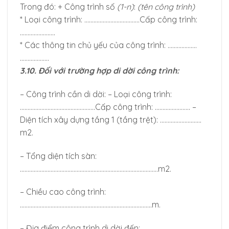
Trong đó: + Công trình số
(1-n)
:
(tên công trình)
* Loại công trình: ………………………………Cấp công trình:
…………………..
* Các thông tin chủ yếu của công trình: ……………….
……………….
3.10. Đối với trường hợp di dời công trình:
– Công trình cần di dời: – Loại công trình:
………………………………………….Cấp công trình: ………………….. –
Diện tích xây dựng tầng 1 (tầng trệt): ………………………
m2.
– Tổng diện tích sàn:
………………………………………………………………………………m2.
– Chiều cao công trình:
…………………………………………………………………………..m.
– Địa điểm công trình di dời đến: