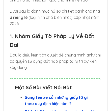
Dưới đây là danh mục hồ sơ chi tiết dành cho
nhà
ở riêng lẻ
(loại hình phổ biến nhất) cập nhật năm
2026:
1. Nhóm Giấy Tờ Pháp Lý Về Đất
Đai
Đây là điều kiện tiên quyết để chứng minh anh/chị
có quyền sử dụng đất hợp pháp tại vị trí dự kiến
xây dựng:
Một Số Bài Viết Nổi Bật
Sang tên xe cần những giấy tờ gì
theo quy định hiện hành?