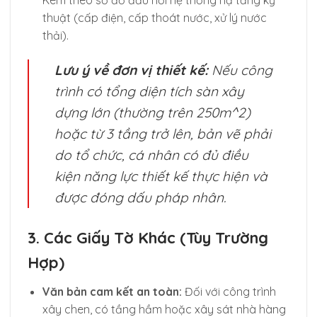
Kèm theo sơ đồ đấu nối hệ thống hạ tầng kỹ
thuật (cấp điện, cấp thoát nước, xử lý nước
thải).
Lưu ý về đơn vị thiết kế:
Nếu công
trình có tổng diện tích sàn xây
dựng lớn (thường trên
250m^2
)
hoặc từ 3 tầng trở lên, bản vẽ phải
do tổ chức, cá nhân có đủ điều
kiện năng lực thiết kế thực hiện và
được đóng dấu pháp nhân.
3. Các Giấy Tờ Khác (Tùy Trường
Hợp)
Văn bản cam kết an toàn:
Đối với công trình
xây chen, có tầng hầm hoặc xây sát nhà hàng