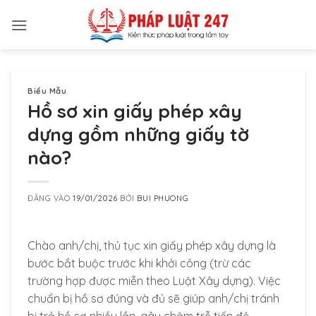
Bỏ
qua
nội
dung
Biểu Mẫu
Hồ sơ xin giấy phép xây
dựng gồm những giấy tờ
nào?
ĐĂNG VÀO
19/01/2026
BỞI
BUI PHUONG
Chào anh/chị, thủ tục xin giấy phép xây dựng là
bước bắt buộc trước khi khởi công (trừ các
trường hợp được miễn theo Luật Xây dựng). Việc
chuẩn bị hồ sơ đúng và đủ sẽ giúp anh/chị tránh
bị trả hồ sơ nhiều lần, gây chậm trễ tiến độ.