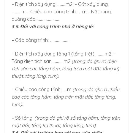
– Diện tích xây dựng: ………m2. – Cốt xây dựng:
………..m – Chiều cao công trình: …..m – Nội dung
quảng cáo:……………………..
3.5. Đối với công trình nhà ở riêng lẻ:
– Cấp công trình: …………………..
– Diện tích xây dựng tầng 1 (tầng trệt): ………m2. –
Tổng diện tích sàn:……….. m2
(trong đó ghi rõ diện
tích sàn các tầng hầm, tầng
trên mặt đất, tầng kỹ
thuật, tầng lửng, tum).
– Chiều cao công trình: …..m
(trong đó ghi rõ chiều
cao các tầng hầm, tầng trên mặt
đất, tầng lửng,
tum).
– Số tầng:
(trong đó ghi rõ số tầng hầm, tầng trên
mặt đất, tầng kỹ thuật, tầng lửng, tum)
3.6. Đối với trường hợp cải tạo, sửa chữa: