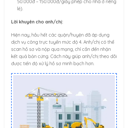
50.000đ – 150.000đ/giấy phép cho nhà ở riêng
lẻ).
Lời khuyên cho anh/chị:
Hiện nay, hầu hết các quận/huyện đã áp dụng
dịch vụ công trực tuyến mức độ 4. Anh/chị có thể
scan hồ sơ và nộp qua mạng, chỉ cần đến nhận
kết quả bản cứng. Cách này giúp anh/chị theo dõi
được tiến độ xử lý hồ sơ minh bạch hơn.