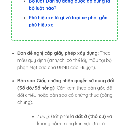
Bộ luật Dân sự đang được áp dụng là
bộ luật nào?
Phù hiệu xe là gì và loại xe phải gắn
phù hiệu xe
Đơn đề nghị cấp giấy phép xây dựng:
Theo
mẫu quy định (anh/chị có thể lấy mẫu tại bộ
phận Một cửa của UBND cấp Huyện).
Bản sao Giấy chứng nhận quyền sử dụng đất
(Sổ đỏ/Sổ hồng):
Cần kèm theo bản gốc để
đối chiếu hoặc bản sao có chứng thực (công
chứng).
Lưu ý:
Đất phải là
đất ở (thổ cư)
và
không nằm trong khu vực đã có