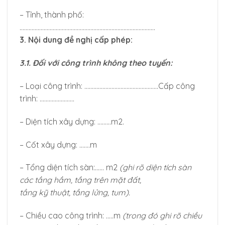
– Tỉnh, thành phố:
………………………………………………………………………………
3. Nội dung đề nghị cấp phép:
3.1. Đối với công trình không theo tuyến:
– Loại công trình: ………………………………………….Cấp công
trình: …………………..
– Diện tích xây dựng: ………m2.
– Cốt xây dựng: …….m
– Tổng diện tích sàn:…… m2
(ghi rõ diện tích sàn
các tầng hầm, tầng trên mặt đất,
tầng kỹ thuật, tầng lửng, tum).
– Chiều cao công trình: …..m
(trong đó ghi rõ chiều