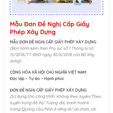
Mẫu Đơn Đề Nghị Cấp Giấy
Phép Xây Dựng
MẪU ĐƠN ĐỀ NGHỊ CẤP GIẤY PHÉP XÂY DỰNG
(Ban hành kèm theo Phụ lục số 1 Thông tư số
15/2016/TT-BXD ngày 30/6/2016 của Bộ Xây
dựng)
CỘNG HÒA XÃ HỘI CHỦ NGHĨA VIỆT NAM
Độc lập – Tự do – Hạnh phúc
ĐƠN ĐỀ NGHỊ CẤP GIẤY PHÉP XÂY DỰNG
(
Sử dụng cho công trình:
Không theo tuyến/Theo
tuyến trong đô thị/ Tượng đài, tranh hoành
tráng/Quảng cáo/Nhà ở riêng lẻ/ ửa chữa, cải