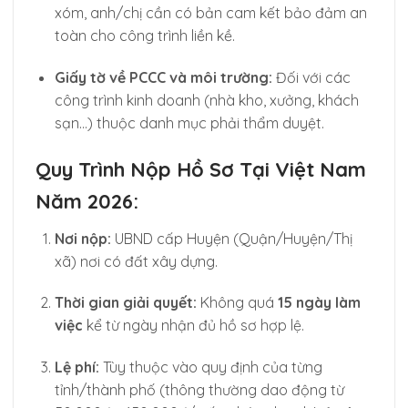
xóm, anh/chị cần có bản cam kết bảo đảm an
toàn cho công trình liền kề.
Giấy tờ về PCCC và môi trường:
Đối với các
công trình kinh doanh (nhà kho, xưởng, khách
sạn…) thuộc danh mục phải thẩm duyệt.
Quy Trình Nộp Hồ Sơ Tại Việt Nam
Năm 2026:
Nơi nộp:
UBND cấp Huyện (Quận/Huyện/Thị
xã) nơi có đất xây dựng.
Thời gian giải quyết:
Không quá
15 ngày làm
việc
kể từ ngày nhận đủ hồ sơ hợp lệ.
Lệ phí:
Tùy thuộc vào quy định của từng
tỉnh/thành phố (thông thường dao động từ