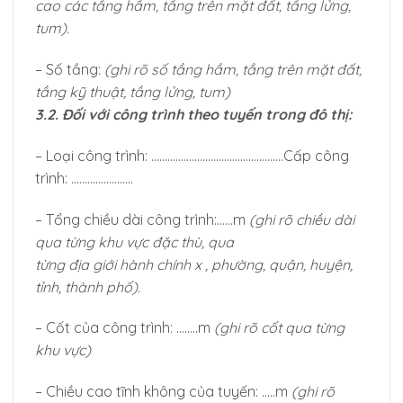
cao các tầng hầm, tầng trên mặt đất, tầng lửng,
tum).
– Số tầng:
(ghi rõ số tầng hầm, tầng trên mặt đất,
tầng kỹ thuật, tầng lửng, tum)
3.2. Đối với công trình theo tuyến trong đô thị:
– Loại công trình: ………………………………………….Cấp công
trình: …………………..
– Tổng chiều dài công trình:……m
(ghi rõ chiều dài
qua từng khu vực đặc thù, qua
từng địa giới hành chính x , phường, quận, huyện,
tỉnh, thành phố).
– Cốt của công trình: ……..m
(ghi rõ cốt qua từng
khu vực)
– Chiều cao tĩnh không của tuyến: …..m
(ghi rõ