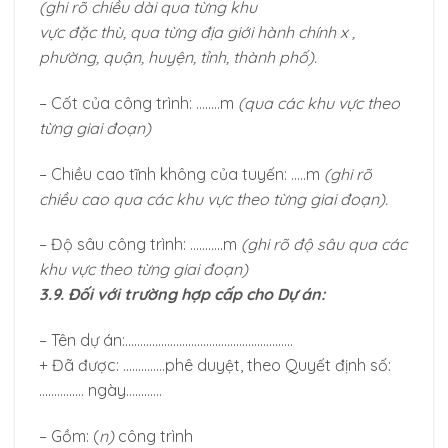
(ghi rõ chiều dài qua từng khu
vực đặc thù, qua từng địa giới hành chính x ,
phường, quận, huyện, tỉnh, thành phố).
– Cốt của công trình: ……..m
(qua các khu vực theo
từng giai đoạn)
– Chiều cao tĩnh không của tuyến: …..m
(ghi rõ
chiều cao qua các khu vực theo từng giai đoạn).
– Độ sâu công trình: ………..m
(ghi rõ độ sâu qua các
khu vực theo từng giai đoạn)
3.9. Đối với trường hợp cấp cho Dự án:
– Tên dự án:………………………………………………..
+ Đã được: …………..phê duyệt, theo Quyết định số:
…………… ngày…………
– Gồm: (
n)
công trình