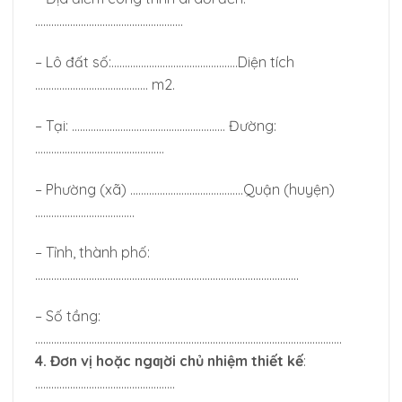
……………………………………………….
– Lô đất số:………………………………………..Diện tích
…………………………………… m2.
– Tại: ………………………………………………… Đường:
…………………………………………
– Phường (xã) ……………………………………Quận (huyện)
……………………………….
– Tỉnh, thành phố:
……………………………………………………………………………………..
– Số tầng:
……………………………………………………………………………………………………
4. Đơn vị hoặc ngƣời chủ nhiệm thiết kế
:
…………………………………………….