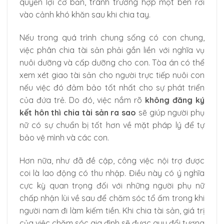
quyền lợi cơ bản, tránh trường hợp một bên rơi
vào cảnh khó khăn sau khi chia tay.
Nếu trong quá trình chung sống có con chung,
việc phân chia tài sản phải gắn liền với nghĩa vụ
nuôi dưỡng và cấp dưỡng cho con. Tòa án có thể
xem xét giao tài sản cho người trực tiếp nuôi con
nếu việc đó đảm bảo tốt nhất cho sự phát triển
của đứa trẻ. Do đó, việc nắm rõ
không đăng ký
kết hôn thì chia tài sản ra sao
sẽ giúp người phụ
nữ có sự chuẩn bị tốt hơn về mặt pháp lý để tự
bảo vệ mình và các con.
Hơn nữa, như đã đề cập, công việc nội trợ được
coi là lao động có thu nhập. Điều này có ý nghĩa
cực kỳ quan trọng đối với những người phụ nữ
chấp nhận lùi về sau để chăm sóc tổ ấm trong khi
người nam đi làm kiếm tiền. Khi chia tài sản, giá trị
của việc chăm sóc gia đình sẽ được quy đổi tương