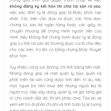
Trong quá trình giải quyết tranh chấp về việc
không đăng ký kết hôn thì chia tài sản ra sao
,
việc xác định tỷ lệ đóng góp là khâu phức tạp
nhất. Các bên cần đưa ra được các hóa đơn,
chứng từ, sao kê ngân hàng hoặc các giấy tờ
chuyển nhượng để chứng minh nguồn tiền của
mình. Nếu không thể chứng minh được tỷ lệ đóng
góp cụ thể, tài sản đó thường được coi là chia đều
cho các bên, trừ khi có bằng chứng khác thuyết
phục hơn.
Tuy nhiên, công sức không chỉ tính bằng tiền mặt.
Những đóng góp về mặt quản lý, bảo quản và
phát triển tài sản cũng được tính đến. Ví dụ, nếu
một người bỏ tiền mua đất nhưng người kia là
người trực tiếp xây dựng, quản lý và gia tăng giá
trị cho mảnh đất đó, thì khi phân chia, Tòa án sẽ
xem xét trừ đi phần chi phí và tính toán tỷ lệ tương
xứng cho người có công sức quản lý.