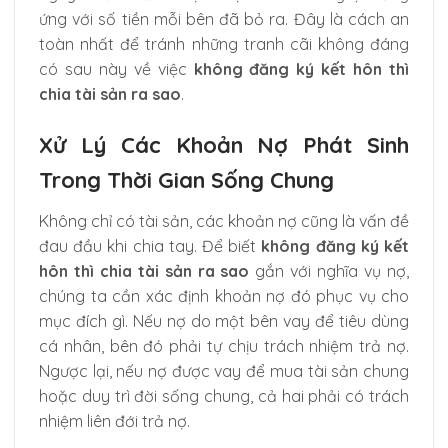
ứng với số tiền mỗi bên đã bỏ ra. Đây là cách an
toàn nhất để tránh những tranh cãi không đáng
có sau này về việc
không đăng ký kết hôn thì
chia tài sản ra sao
.
Xử Lý Các Khoản Nợ Phát Sinh
Trong Thời Gian Sống Chung
Không chỉ có tài sản, các khoản nợ cũng là vấn đề
đau đầu khi chia tay. Để biết
không đăng ký kết
hôn thì chia tài sản ra sao
gắn với nghĩa vụ nợ,
chúng ta cần xác định khoản nợ đó phục vụ cho
mục đích gì. Nếu nợ do một bên vay để tiêu dùng
cá nhân, bên đó phải tự chịu trách nhiệm trả nợ.
Ngược lại, nếu nợ được vay để mua tài sản chung
hoặc duy trì đời sống chung, cả hai phải có trách
nhiệm liên đới trả nợ.