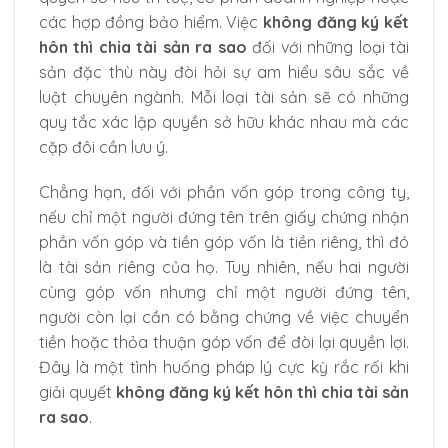
các hợp đồng bảo hiểm. Việc
không đăng ký kết
hôn thì chia tài sản ra sao
đối với những loại tài
sản đặc thù này đòi hỏi sự am hiểu sâu sắc về
luật chuyên ngành. Mỗi loại tài sản sẽ có những
quy tắc xác lập quyền sở hữu khác nhau mà các
cặp đôi cần lưu ý.
Chẳng hạn, đối với phần vốn góp trong công ty,
nếu chỉ một người đứng tên trên giấy chứng nhận
phần vốn góp và tiền góp vốn là tiền riêng, thì đó
là tài sản riêng của họ. Tuy nhiên, nếu hai người
cùng góp vốn nhưng chỉ một người đứng tên,
người còn lại cần có bằng chứng về việc chuyển
tiền hoặc thỏa thuận góp vốn để đòi lại quyền lợi.
Đây là một tình huống pháp lý cực kỳ rắc rối khi
giải quyết
không đăng ký kết hôn thì chia tài sản
ra sao
.