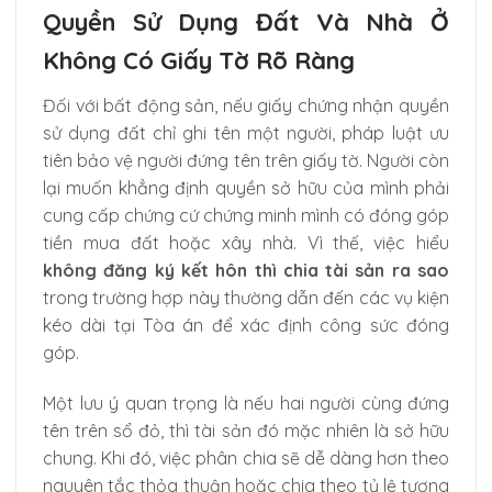
Quyền Sử Dụng Đất Và Nhà Ở
Không Có Giấy Tờ Rõ Ràng
Đối với bất động sản, nếu giấy chứng nhận quyền
sử dụng đất chỉ ghi tên một người, pháp luật ưu
tiên bảo vệ người đứng tên trên giấy tờ. Người còn
lại muốn khẳng định quyền sở hữu của mình phải
cung cấp chứng cứ chứng minh mình có đóng góp
tiền mua đất hoặc xây nhà. Vì thế, việc hiểu
không đăng ký kết hôn thì chia tài sản ra sao
trong trường hợp này thường dẫn đến các vụ kiện
kéo dài tại Tòa án để xác định công sức đóng
góp.
Một lưu ý quan trọng là nếu hai người cùng đứng
tên trên sổ đỏ, thì tài sản đó mặc nhiên là sở hữu
chung. Khi đó, việc phân chia sẽ dễ dàng hơn theo
nguyên tắc thỏa thuận hoặc chia theo tỷ lệ tương