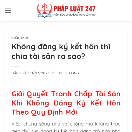
Bỏ
qua
nội
dung
Kiến Thức
Không đăng ký kết hôn thì
chia tài sản ra sao?
ĐĂNG VÀO
11/02/2026
BỞI
BUI PHUONG
Giải Quyết Tranh Chấp Tài Sản
Khi Không Đăng Ký Kết Hôn
Theo Quy Định Mới
Việc chung sống như vợ chồng mà không thực
hiện thủ tục đăng ký kết hôn đang trở nên phổ