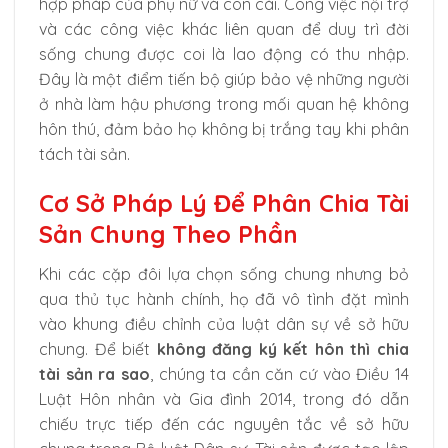
hợp pháp của phụ nữ và con cái. Công việc nội trợ
và các công việc khác liên quan để duy trì đời
sống chung được coi là lao động có thu nhập.
Đây là một điểm tiến bộ giúp bảo vệ những người
ở nhà làm hậu phương trong mối quan hệ không
hôn thú, đảm bảo họ không bị trắng tay khi phân
tách tài sản.
Cơ Sở Pháp Lý Để Phân Chia Tài
Sản Chung Theo Phần
Khi các cặp đôi lựa chọn sống chung nhưng bỏ
qua thủ tục hành chính, họ đã vô tình đặt mình
vào khung điều chỉnh của luật dân sự về sở hữu
chung. Để biết
không đăng ký kết hôn thì chia
tài sản ra sao
, chúng ta cần căn cứ vào Điều 14
Luật Hôn nhân và Gia đình 2014, trong đó dẫn
chiếu trực tiếp đến các nguyên tắc về sở hữu