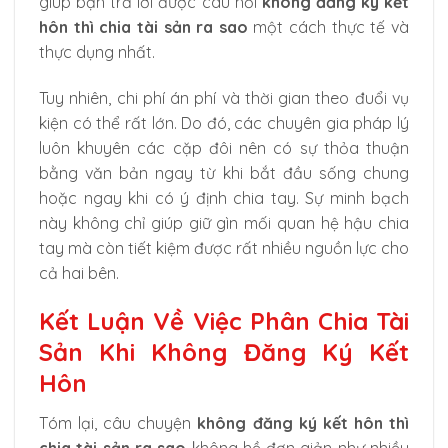
giúp bạn trả lời được câu hỏi
không đăng ký kết
hôn thì chia tài sản ra sao
một cách thực tế và
thực dụng nhất.
Tuy nhiên, chi phí án phí và thời gian theo đuổi vụ
kiện có thể rất lớn. Do đó, các chuyên gia pháp lý
luôn khuyên các cặp đôi nên có sự thỏa thuận
bằng văn bản ngay từ khi bắt đầu sống chung
hoặc ngay khi có ý định chia tay. Sự minh bạch
này không chỉ giúp giữ gìn mối quan hệ hậu chia
tay mà còn tiết kiệm được rất nhiều nguồn lực cho
cả hai bên.
Kết Luận Về Việc Phân Chia Tài
Sản Khi Không Đăng Ký Kết
Hôn
Tóm lại, câu chuyện
không đăng ký kết hôn thì