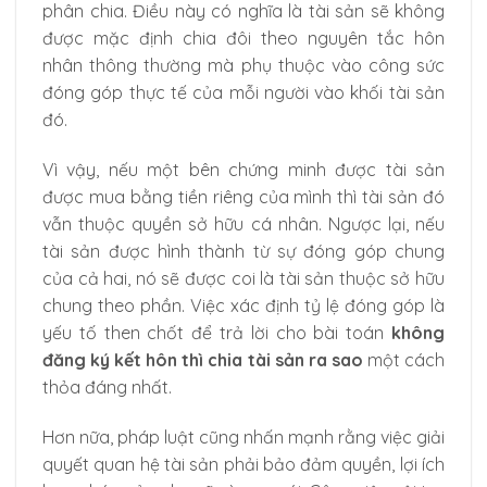
phân chia. Điều này có nghĩa là tài sản sẽ không
được mặc định chia đôi theo nguyên tắc hôn
nhân thông thường mà phụ thuộc vào công sức
đóng góp thực tế của mỗi người vào khối tài sản
đó.
Vì vậy, nếu một bên chứng minh được tài sản
được mua bằng tiền riêng của mình thì tài sản đó
vẫn thuộc quyền sở hữu cá nhân. Ngược lại, nếu
tài sản được hình thành từ sự đóng góp chung
của cả hai, nó sẽ được coi là tài sản thuộc sở hữu
chung theo phần. Việc xác định tỷ lệ đóng góp là
yếu tố then chốt để trả lời cho bài toán
không
đăng ký kết hôn thì chia tài sản ra sao
một cách
thỏa đáng nhất.
Hơn nữa, pháp luật cũng nhấn mạnh rằng việc giải
quyết quan hệ tài sản phải bảo đảm quyền, lợi ích