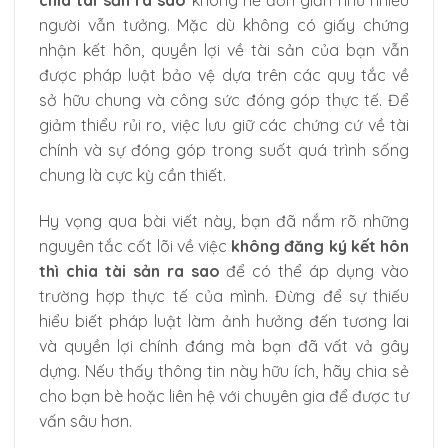
chia tài sản ra sao
không hề đơn giản như nhiều
người vẫn tưởng. Mặc dù không có giấy chứng
nhận kết hôn, quyền lợi về tài sản của bạn vẫn
được pháp luật bảo vệ dựa trên các quy tắc về
sở hữu chung và công sức đóng góp thực tế. Để
giảm thiểu rủi ro, việc lưu giữ các chứng cứ về tài
chính và sự đóng góp trong suốt quá trình sống
chung là cực kỳ cần thiết.
Hy vọng qua bài viết này, bạn đã nắm rõ những
nguyên tắc cốt lõi về việc
không đăng ký kết hôn
thì chia tài sản ra sao
để có thể áp dụng vào
trường hợp thực tế của mình. Đừng để sự thiếu
hiểu biết pháp luật làm ảnh hưởng đến tương lai
và quyền lợi chính đáng mà bạn đã vất vả gây
dựng. Nếu thấy thông tin này hữu ích, hãy chia sẻ
cho bạn bè hoặc liên hệ với chuyên gia để được tư
vấn sâu hơn.