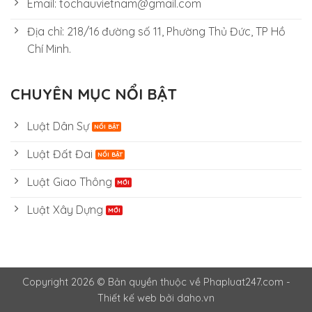
Email: tochauvietnam@gmail.com
Địa chỉ: 218/16 đường số 11, Phường Thủ Đức, TP Hồ
Chí Minh.
CHUYÊN MỤC NỔI BẬT
Luật Dân Sự
Luật Đất Đai
Luật Giao Thông
Luật Xây Dựng
Copyright 2026 © Bản quyền thuộc về Phapluat247.com -
Thiết kế web bởi daho.vn