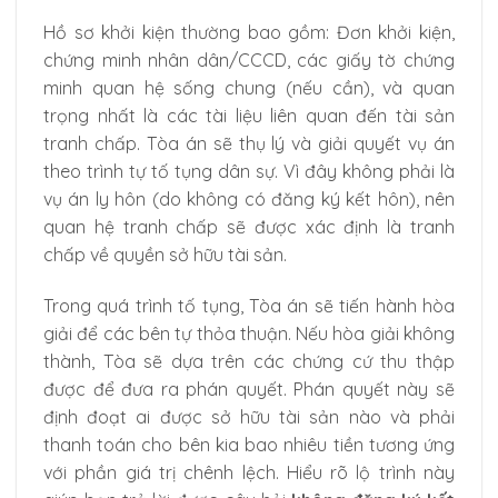
Hồ sơ khởi kiện thường bao gồm: Đơn khởi kiện,
chứng minh nhân dân/CCCD, các giấy tờ chứng
minh quan hệ sống chung (nếu cần), và quan
trọng nhất là các tài liệu liên quan đến tài sản
tranh chấp. Tòa án sẽ thụ lý và giải quyết vụ án
theo trình tự tố tụng dân sự. Vì đây không phải là
vụ án ly hôn (do không có đăng ký kết hôn), nên
quan hệ tranh chấp sẽ được xác định là tranh
chấp về quyền sở hữu tài sản.
Trong quá trình tố tụng, Tòa án sẽ tiến hành hòa
giải để các bên tự thỏa thuận. Nếu hòa giải không
thành, Tòa sẽ dựa trên các chứng cứ thu thập
được để đưa ra phán quyết. Phán quyết này sẽ
định đoạt ai được sở hữu tài sản nào và phải
thanh toán cho bên kia bao nhiêu tiền tương ứng
với phần giá trị chênh lệch. Hiểu rõ lộ trình này