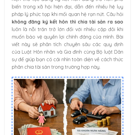
biến trong xã hội hiện đại, dẫn đến nhiều hệ lụy
pháp lý phức tạp khi mối quan hệ rạn nứt. Câu hỏi
không đăng ký kết hôn thì chia tài sản ra sao
luôn là nỗi trăn trở lớn đối với nhiều cặp đôi khi
muốn bảo vệ quyền lợi chính đáng của mình. Bài
viết này sẽ phân tích chuyên sâu các quy định
của Luật Hôn nhân và Gia đình cùng Bộ luật Dân
sự để giúp bạn có cái nhìn toàn diện về cách thức
phân chia tài sản trong trường hợp này.