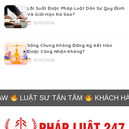
Lãi Suất Được Pháp Luật Dân Sự Quy Định
Và Giới Hạn Ra Sao?
12/01/2026
Sống Chung Không Đăng Ký Kết Hôn
Được Công Nhận Không?
12/01/2026
W
LUẬT SƯ TẬN TÂM
KHÁCH HÀN