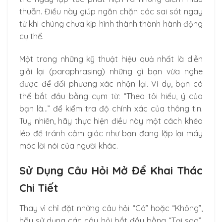
thuẫn. Điều này giúp ngăn chặn các sai sót ngay
từ khi chúng chưa kịp hình thành thành hành động
cụ thể.
Một trong những kỹ thuật hiệu quả nhất là diễn
giải lại (paraphrasing) những gì bạn vừa nghe
được để đối phương xác nhận lại. Ví dụ, bạn có
thể bắt đầu bằng cụm từ: “Theo tôi hiểu, ý của
bạn là…” để kiểm tra độ chính xác của thông tin.
Tuy nhiên, hãy thực hiện điều này một cách khéo
léo để tránh cảm giác như bạn đang lặp lại máy
móc lời nói của người khác.
Sử Dụng Câu Hỏi Mở Để Khai Thác
Chi Tiết
Thay vì chỉ đặt những câu hỏi “Có” hoặc “Không”,
hãy sử dụng các câu hỏi bắt đầu bằng “Tại sao”,