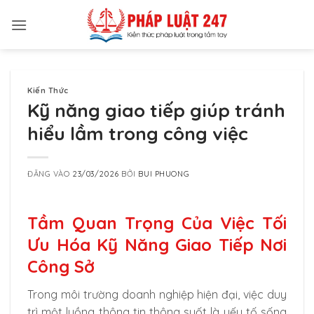
Bỏ
qua
nội
dung
Kiến Thức
Kỹ năng giao tiếp giúp tránh
hiểu lầm trong công việc
ĐĂNG VÀO
23/03/2026
BỞI
BUI PHUONG
Tầm Quan Trọng Của Việc Tối
Ưu Hóa Kỹ Năng Giao Tiếp Nơi
Công Sở
Trong môi trường doanh nghiệp hiện đại, việc duy
trì một luồng thông tin thông suốt là yếu tố sống