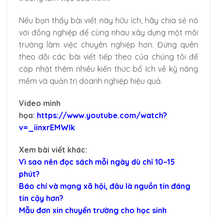
Nếu bạn thấy bài viết này hữu ích, hãy chia sẻ nó
với đồng nghiệp để cùng nhau xây dựng một môi
trường làm việc chuyên nghiệp hơn. Đừng quên
theo dõi các bài viết tiếp theo của chúng tôi để
cập nhật thêm nhiều kiến thức bổ ích về kỹ năng
mềm và quản trị doanh nghiệp hiệu quả.
Video minh
họa:
https://www.youtube.com/watch?
v=_iinxrEMWlk
Xem bài viết khác:
Vì sao nên đọc sách mỗi ngày dù chỉ 10–15
phút?
Báo chí và mạng xã hội, đâu là nguồn tin đáng
tin cậy hơn?
Mẫu đơn xin chuyển trường cho học sinh