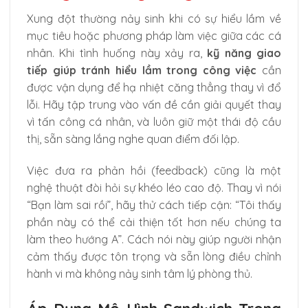
Xung đột thường nảy sinh khi có sự hiểu lầm về
mục tiêu hoặc phương pháp làm việc giữa các cá
nhân. Khi tình huống này xảy ra,
kỹ năng giao
tiếp giúp tránh hiểu lầm trong công việc
cần
được vận dụng để hạ nhiệt căng thẳng thay vì đổ
lỗi. Hãy tập trung vào vấn đề cần giải quyết thay
vì tấn công cá nhân, và luôn giữ một thái độ cầu
thị, sẵn sàng lắng nghe quan điểm đối lập.
Việc đưa ra phản hồi (feedback) cũng là một
nghệ thuật đòi hỏi sự khéo léo cao độ. Thay vì nói
“Bạn làm sai rồi”, hãy thử cách tiếp cận: “Tôi thấy
phần này có thể cải thiện tốt hơn nếu chúng ta
làm theo hướng A”. Cách nói này giúp người nhận
cảm thấy được tôn trọng và sẵn lòng điều chỉnh
hành vi mà không nảy sinh tâm lý phòng thủ.