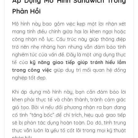
Áp Dụng Mô Hình Sandwich Trong
Phản Hồi
Mô hình này bao gồm việc kẹp một lời nhận xét
mang tính điều chỉnh giữa hai lời khen ngợi hoặc
công nhận nỗ lực. Cấu trúc này giúp thông điệp
trở nên nhẹ nhàng hơn nhưng vẫn đảm bảo tính
nghiêm túc của vấn đề. Đây là một ứng dụng thực
tế của
kỹ năng giao tiếp giúp tránh hiểu lầm
trong công việc
giúp duy trì mối quan hệ đồng
nghiệp tốt đẹp.
Khi áp dụng mô hình này, bạn cần đảm bảo lời
khen phải thực tế và chân thành, tránh cảm giác
giả tạo. Bởi vì nếu đối phương nhận ra bạn đang
cố tình “tâng bốc” để chỉ trích, hiệu quả giao tiếp
sẽ bị phản tác dụng hoàn toàn. Do đó, tính trung
thực vẫn luôn là yếu tố cốt lõi trong mọi kỹ thuật
phản hồi.