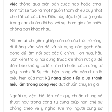
việc
thông qua biên bản cuộc họp hoặc email
tóm tắt sẽ tạo ra một nguồn tham chiếu duy nhất
cho tất cả các bên. Điều này đặc biệt có ý nghĩa
trong các dự án dài hơi với sự tham gia của nhiều
phòng ban khác nhau.
Một email chuyên nghiệp cần có cấu trúc rõ ràng,
đi thẳng vào vấn đề và sử dụng các gạch đầu
dòng để làm nổi bật các ý chính. Hơn nữa, hãy
luôn kiểm tra lại nội dung trước khi nhấn nút gửi để
đảm bảo không có lỗi chính tả hoặc cách dùng từ
gây tranh cãi. Sự cẩn thận trong văn bản chính là
biểu hiện của một
kỹ năng giao tiếp giúp tránh
hiểu lầm trong công việc
đạt chuẩn chuyên gia.
Ngoài ra, việc thiết lập các quy chuẩn chung về
thuật ngữ trong công ty cũng giúp hạn chế sự
chồng chéo về ý nghĩa. Khi mọi người cùng sử