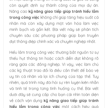
còn quyết định sự thành công của mọi dự án.
Nâng cao
kỹ năng giao tiếp giúp tránh hiểu lầm
trong công việc
không chỉ giúp tăng hiệu suất cá
nhân mà còn xây dựng một văn hóa làm việc
minh bạch và gắn kết. Bài viết này sẽ phân tích
chuyên sâu các phương pháp giúp bạn truyền
đạt thông điệp chính xác và chuyên nghiệp nhất.
Hiểu lầm trong công việc thường bắt nguồn từ sự
thiếu hụt thông tin hoặc cách diễn đạt không rõ
ràng giữa các đồng nghiệp. Vì vậy, việc làm chủ
các kỹ thuật trao đổi là điều cần thiết để bảo vệ
uy tín cá nhân và lợi ích chung của tập thể. Tuy
nhiên, quá trình này đòi hỏi sự rèn luyện kiên nhẫn
và tinh tế trong từng tình huống cụ thể. Bài viết
dưới đây sẽ cung cấp cho bạn cái nhìn toàn diện
về cách vận dụng
kỹ năng giao tiếp giúp tránh
hiểu lầm trong công việc
một cách hiệu quả