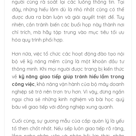
người cùng rà soát lại các luồng thông tin. Tại
đây, những hiểu lầm dù là nhỏ nhất cũng có thể
được đưa ra bàn luận và giải quyết triệt để. Tuy
nhiên, cần tránh biến các buổi họp này thành nơi
chỉ trích, mà hãy tập trung vào mục tiêu tối ưu
hóa quy trình phối hợp.
Hơn nữa, việc tổ chức các hoạt động đào tạo nội
bộ về kỹ năng mềm cũng là một khoản đầu tư
thông minh. Khi mọi người được trang bị kiến thức
về
kỹ năng giao tiếp giúp tránh hiểu lầm trong
công việc
, khả năng vận hành của bộ máy doanh
nghiệp sẽ trở nên trơn tru hơn. Vì vậy, đừng ngần
ngại chia sẻ những kinh nghiệm và bài học quý
báu về giao tiếp với đồng nghiệp xung quanh.
Cuối cùng, sự gương mẫu của cấp quản lý là yếu
tố then chốt nhất. Nếu sếp luôn giao tiếp rõ ràng,
lắng nghe nhân viên và phản hồi kịp thời, nhân