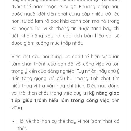
“Như thế nào” hoặc “Cái gì”. Phương pháp này
buộc người đối diện phải cung cấp nhiều dữ liệu
hơn, từ đó làm rõ các khía cạnh còn mơ hồ trong
kế hoạch. Bởi vì khi thông tin được trình bày chi
tiết, khả năng xảy ra các kịch bản hiểu sai sẽ
được giảm xuống mức thấp nhất.
Việc đặt câu hỏi đúng lúc còn thể hiện sự quan
tâm chân thành của bạn đối với công việc và tôn
trọng ý kiến của đồng nghiệp. Tuy nhiên, hãy chú ý
đến tông giọng để câu hỏi mang tính chất tìm
hiểu thay vì tra vấn hay chỉ trích. Điều này đóng
vai trò then chốt trong việc duy trì
kỹ năng giao
tiếp giúp tránh hiểu lầm trong công việc
bền
vững.
Hỏi về thời hạn cụ thể thay vì nói “sớm nhất có
thể”.