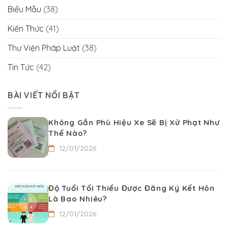
Biểu Mẫu
(38)
Kiến Thức
(41)
Thư Viện Pháp Luật
(38)
Tin Tức
(42)
BÀI VIẾT NỔI BẬT
Không Gắn Phù Hiệu Xe Sẽ Bị Xử Phạt Như
Thế Nào?
12/01/2026
Độ Tuổi Tối Thiểu Được Đăng Ký Kết Hôn
Là Bao Nhiêu?
12/01/2026