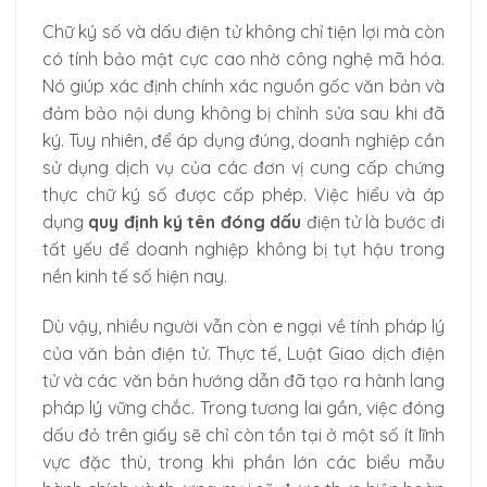
Chữ ký số và dấu điện tử không chỉ tiện lợi mà còn
có tính bảo mật cực cao nhờ công nghệ mã hóa.
Nó giúp xác định chính xác nguồn gốc văn bản và
đảm bảo nội dung không bị chỉnh sửa sau khi đã
ký. Tuy nhiên, để áp dụng đúng, doanh nghiệp cần
sử dụng dịch vụ của các đơn vị cung cấp chứng
thực chữ ký số được cấp phép. Việc hiểu và áp
dụng
quy định ký tên đóng dấu
điện tử là bước đi
tất yếu để doanh nghiệp không bị tụt hậu trong
nền kinh tế số hiện nay.
Dù vậy, nhiều người vẫn còn e ngại về tính pháp lý
của văn bản điện tử. Thực tế, Luật Giao dịch điện
tử và các văn bản hướng dẫn đã tạo ra hành lang
pháp lý vững chắc. Trong tương lai gần, việc đóng
dấu đỏ trên giấy sẽ chỉ còn tồn tại ở một số ít lĩnh
vực đặc thù, trong khi phần lớn các biểu mẫu