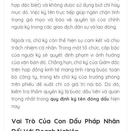
hợp đặc biệt) và không được sử dụng bút chì hay
mực đỏ. Việc ký tên trực tiếp giúp ngăn chặn tình
trạng giả mạo và bảo vệ quyền lợi của chính
người ký trong các giao dịch dân sự và lao động.
Ngoài ra, chữ ký còn thể hiện sự cam kết và chịu
trách nhiệm cá nhân. Trong một tổ chức, cấp bậc
của người ký sẽ quyết định phạm vi ảnh hưởng
của văn bản đó. Chẳng hạn, chữ ký của Giám đốc
trên hợp đồng kinh tế mang tính ràng buộc toàn
bộ công ty, trong khi chữ ký của trưởng phòng
trên phiếu đề xuất chỉ có giá trị nội bộ. Do đó,
kiểm tra thẩm quyền ký là bước đầu tiên và quan
trọng nhất trong
quy định ký tên đóng dấu
hiện
nay.
Vai Trò Của Con Dấu Pháp Nhân