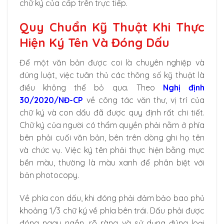
chữ ký của cấp trên trực tiếp.
Quy Chuẩn Kỹ Thuật Khi Thực
Hiện Ký Tên Và Đóng Dấu
Để một văn bản được coi là chuyên nghiệp và
đúng luật, việc tuân thủ các thông số kỹ thuật là
điều không thể bỏ qua. Theo
Nghị định
30/2020/NĐ-CP
về công tác văn thư, vị trí của
chữ ký và con dấu đã được quy định rất chi tiết.
Chữ ký của người có thẩm quyền phải nằm ở phía
bên phải cuối văn bản, bên trên dòng ghi họ tên
và chức vụ. Việc ký tên phải thực hiện bằng mực
bền màu, thường là màu xanh để phân biệt với
bản photocopy.
Về phía con dấu, khi đóng phải đảm bảo bao phủ
khoảng 1/3 chữ ký về phía bên trái. Dấu phải được
đóng ngay ngắn, rõ ràng và sử dụng đúng loại