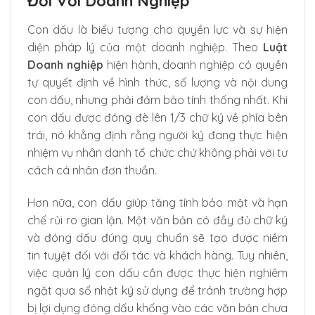
Đối Với Doanh Nghiệp
Con dấu là biểu tượng cho quyền lực và sự hiện
diện pháp lý của một doanh nghiệp. Theo
Luật
Doanh nghiệp
hiện hành, doanh nghiệp có quyền
tự quyết định về hình thức, số lượng và nội dung
con dấu, nhưng phải đảm bảo tính thống nhất. Khi
con dấu được đóng đè lên 1/3 chữ ký về phía bên
trái, nó khẳng định rằng người ký đang thực hiện
nhiệm vụ nhân danh tổ chức chứ không phải với tư
cách cá nhân đơn thuần.
Hơn nữa, con dấu giúp tăng tính bảo mật và hạn
chế rủi ro gian lận. Một văn bản có đầy đủ chữ ký
và đóng dấu đúng quy chuẩn sẽ tạo được niềm
tin tuyệt đối với đối tác và khách hàng. Tuy nhiên,
việc quản lý con dấu cần được thực hiện nghiêm
ngặt qua sổ nhật ký sử dụng để tránh trường hợp
bị lợi dụng đóng dấu khống vào các văn bản chưa