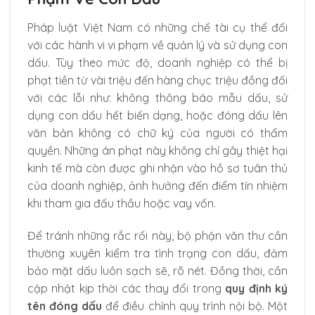
Pháp luật Việt Nam có những chế tài cụ thể đối
với các hành vi vi phạm về quản lý và sử dụng con
dấu. Tùy theo mức độ, doanh nghiệp có thể bị
phạt tiền từ vài triệu đến hàng chục triệu đồng đối
với các lỗi như: không thông báo mẫu dấu, sử
dụng con dấu hết biến dạng, hoặc đóng dấu lên
văn bản không có chữ ký của người có thẩm
quyền. Những án phạt này không chỉ gây thiệt hại
kinh tế mà còn được ghi nhận vào hồ sơ tuân thủ
của doanh nghiệp, ảnh hưởng đến điểm tín nhiệm
khi tham gia đấu thầu hoặc vay vốn.
Để tránh những rắc rối này, bộ phận văn thư cần
thường xuyên kiểm tra tình trạng con dấu, đảm
bảo mặt dấu luôn sạch sẽ, rõ nét. Đồng thời, cần
cập nhật kịp thời các thay đổi trong
quy định ký
tên đóng dấu
để điều chỉnh quy trình nội bộ. Một