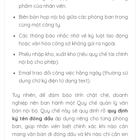
phẩm của nhân viên.
Biên bản họp nội bộ giữa các phòng ban trong
cùng một công ty.
Các thông báo nhắc nhở về kỷ luật lao động
hoặc văn hóa công sở không gửi ra ngoài.
Phiếu nhập kho, xuất kho (nếu quy chế tài chính
nội bộ cho phép).
Email trao đổi công việc hằng ngày (thường sử
dụng chữ ký điện tử dạng text).
Tuy nhiên, để đảm bảo tính chặt chẽ, doanh
nghiệp nên ban hành một Quy chế quản lý văn
bản nội bộ. Quy chế này sẽ quy định rõ
quy định
ký tên đóng dấu
áp dụng riêng cho từng phòng
ban, giúp nhân viên biết chính xác khi nào cần
mang văn bản đi đóng dấu và khi nào chỉ cần xin