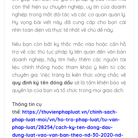
còn thể hiện sự chuyên nghiệp, uy tín của doanh
nghiệp trong mắt đối tác và các cơ quan quản lý.
Hy vọng bài viết này đã cung cấp cho bạn cái
nhìn toàn diện và thực tế nhất về chủ đề này.
Nếu bạn còn bất kỳ thắc mắc nào hoặc cần hỗ
trợ về các thủ tục pháp lý liên quan đến văn bản
doanh nghiệp, hãy tìm hiểu thêm các nguồn tài
liệu chính thống hoặc tham khảo ý kiến từ các
chuyên gia. Việc trang bị kiến thức vững chắc về
quy định ký tên đóng dấu
sẽ là tấm khiên bảo vệ
quyền lợi của bạn và tổ chức trong mọi giao dịch.
Thông tin cụ
thể:
https://thuvienphapluat.vn/chinh-sach-
phap-luat-moi/vn/ho-tro-phap-luat/tu-van-
phap-luat/28254/cach-ky-ten-dong-dau-
dung-luat-vao-van-ban-theo-nd-30-2020-nd-