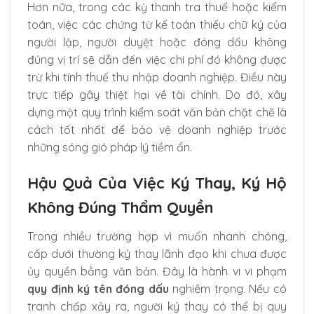
Hơn nữa, trong các kỳ thanh tra thuế hoặc kiểm
toán, việc các chứng từ kế toán thiếu chữ ký của
người lập, người duyệt hoặc đóng dấu không
đúng vị trí sẽ dẫn đến việc chi phí đó không được
trừ khi tính thuế thu nhập doanh nghiệp. Điều này
trực tiếp gây thiệt hại về tài chính. Do đó, xây
dựng một quy trình kiểm soát văn bản chặt chẽ là
cách tốt nhất để bảo vệ doanh nghiệp trước
những sóng gió pháp lý tiềm ẩn.
Hậu Quả Của Việc Ký Thay, Ký Hộ
Không Đúng Thẩm Quyền
Trong nhiều trường hợp vì muốn nhanh chóng,
cấp dưới thường ký thay lãnh đạo khi chưa được
ủy quyền bằng văn bản. Đây là hành vi vi phạm
quy định ký tên đóng dấu
nghiêm trọng. Nếu có
tranh chấp xảy ra, người ký thay có thể bị quy