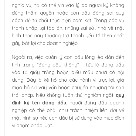
nghĩa vụ, họ có thể vin vào lý do người ký không
đúng thẩm quyền hoặc con dấu đóng sai quy
cách để từ chối thực hiện cam kết. Trong các vụ
tranh chấp tại tòa án, những sai sót nhỏ về mặt
hình thức này thường trở thành yếu tố then chốt
gây bất lợi cho doanh nghiệp.
Ngoài ra, việc quản lý con dấu lỏng lẻo dẫn đến
tình trạng “đóng dấu khống” – tức là đóng dấu
vào tờ giấy trắng hoặc biểu mẫu chưa có nội
dung. Đây là kẽ hở cho các hành vi trục lợi, giả
mạo hồ sơ vay vốn hoặc chuyển nhượng tài sản
trái phép. Nếu không tuân thủ nghiêm ngặt
quy
định ký tên đóng dấu
, người đứng đầu doanh
nghiệp có thể phải chịu trách nhiệm liên đới về
mặt hình sự nếu con dấu bị sử dụng vào mục đích
vi phạm pháp luật.