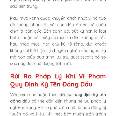
sao đen trắng.
Màu mực xanh được khuyến khích nhất vì nó tạo
độ tương phản tốt với con dấu đỏ và dễ nhận
diện là bản gốc. Bên cạnh đó, bút ký nên là loại
bút bi hoặc bút máy có mực ra đều, không bị tắc
hay nhòe mực. Một chữ ký rõ ràng, dứt khoát
không chỉ thể hiện sự chuyên nghiệp của người ký
mà còn giúp quá trình lưu trữ, quét (scan) hồ sơ
sau này đạt chất lượng tốt nhất.
Rủi Ro Pháp Lý Khi Vi Phạm
Quy Định Ký Tên Đóng Dấu
Việc xem nhẹ hoặc thực hiện sai
quy định ký tên
đóng dấu
có thể dẫn đến những hệ lụy pháp lý
nghiêm trọng. Rủi ro phổ biến nhất là hợp đồng bị
tuyên bố vô hiệu. Khi một bên muốn trốn tránh