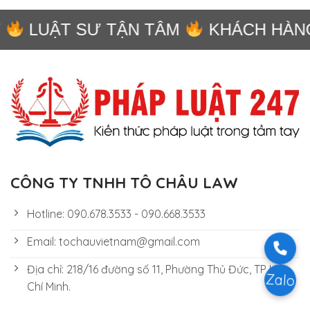
LUẬT SƯ TẬN TÂM
KHÁCH HÀNG 
CÔNG TY TNHH TÔ CHÂU LAW
Hotline: 090.678.3533 - 090.668.3533
Email: tochauvietnam@gmail.com
Địa chỉ: 218/16 đường số 11, Phường Thủ Đức, TP Hồ
Zalo
Chí Minh.