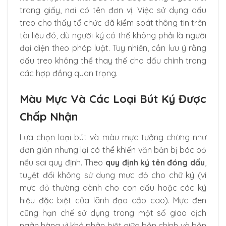
trang giấy, nơi có tên đơn vị. Việc sử dụng dấu
treo cho thấy tổ chức đã kiểm soát thông tin trên
tài liệu đó, dù người ký có thể không phải là người
đại diện theo pháp luật. Tuy nhiên, cần lưu ý rằng
dấu treo không thể thay thế cho dấu chính trong
các hợp đồng quan trọng.
Màu Mực Và Các Loại Bút Ký Được
Chấp Nhận
Lựa chọn loại bút và màu mực tưởng chừng như
đơn giản nhưng lại có thể khiến văn bản bị bác bỏ
nếu sai quy định. Theo
quy định ký tên đóng dấu
,
tuyệt đối không sử dụng mực đỏ cho chữ ký (vì
mực đỏ thường dành cho con dấu hoặc các ký
hiệu đặc biệt của lãnh đạo cấp cao). Mực đen
cũng hạn chế sử dụng trong một số giao dịch
ngân hàng vì khó phân biệt giữa bản chính và bản