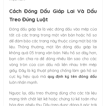
Cách Đóng Dấu Giáp Lai Và Dấu
Treo Đúng Luật
Đóng dấu giáp lai là việc đóng dấu vào mép của
tất cả các trang trong một văn bản hoặc hồ sơ
để đảm bảo các trang này thuộc cùng một bộ tài
liệu. Thông thường, một lần đóng dấu giáp lai
không quá 05 trang văn bản. Nếu hồ sơ dày hơn,
bạn cần chia ra để đóng nhiều lần sao cho các
vòng tròn của con dấu nối liền nhau trên mép
giấy. Đây là kỹ thuật phòng chống làm giả hồ sơ
cực kỳ hiệu quả mà
quy định ký tên đóng dấu
luôn nhấn mạnh.
Ngược lại, dấu treo thường dùng cho các tài liệu
mang tính chất liệt kê hoặc chứng từ kế toán như
hóa đơn, phiếu thu. Dấu treo được đóng ở góc trái