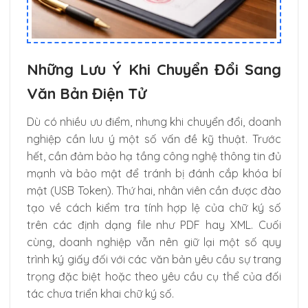
Những Lưu Ý Khi Chuyển Đổi Sang
Văn Bản Điện Tử
Dù có nhiều ưu điểm, nhưng khi chuyển đổi, doanh
nghiệp cần lưu ý một số vấn đề kỹ thuật. Trước
hết, cần đảm bảo hạ tầng công nghệ thông tin đủ
mạnh và bảo mật để tránh bị đánh cắp khóa bí
mật (USB Token). Thứ hai, nhân viên cần được đào
tạo về cách kiểm tra tính hợp lệ của chữ ký số
trên các định dạng file như PDF hay XML. Cuối
cùng, doanh nghiệp vẫn nên giữ lại một số quy
trình ký giấy đối với các văn bản yêu cầu sự trang
trọng đặc biệt hoặc theo yêu cầu cụ thể của đối
tác chưa triển khai chữ ký số.