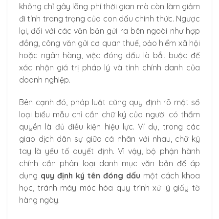
không chỉ gây lãng phí thời gian mà còn làm giảm
đi tính trang trọng của con dấu chính thức. Ngược
lại, đối với các văn bản gửi ra bên ngoài như hợp
đồng, công văn gửi cơ quan thuế, bảo hiểm xã hội
hoặc ngân hàng, việc đóng dấu là bắt buộc để
xác nhận giá trị pháp lý và tính chính danh của
doanh nghiệp.
Bên cạnh đó, pháp luật cũng quy định rõ một số
loại biểu mẫu chỉ cần chữ ký của người có thẩm
quyền là đủ điều kiện hiệu lực. Ví dụ, trong các
giao dịch dân sự giữa cá nhân với nhau, chữ ký
tay là yếu tố quyết định. Vì vậy, bộ phận hành
chính cần phân loại danh mục văn bản để áp
dụng
quy định ký tên đóng dấu
một cách khoa
học, tránh máy móc hóa quy trình xử lý giấy tờ
hàng ngày.