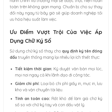
hành chính và thương mại sẽ được thực hiện hoàn
toàn trên không gian mạng. Chuẩn bị cho sự thay
đổi này ngay từ bây giờ sẽ giúp doanh nghiệp tối
ưu hóa hiệu suất làm việc.
Ưu Điểm Vượt Trội Của Việc Áp
Dụng Chữ Ký Số
Sử dụng chữ ký số thay cho
quy định ký tên đóng
dấu
truyền thống mang lại nhiều lợi ích thiết thực:
Tiết kiệm thời gian:
Ký duyệt văn bản mọi lúc,
mọi nơi ngay cả khi lãnh đạo đi công tác.
Giảm chi phí:
Loại bỏ chi phí giấy in, mực in, lưu
kho và vận chuyển tài liệu.
Tính an toàn cao:
Rất khó để làm giả chữ ký
số so với chữ ký tay và con dấu vật lý.