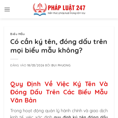
Bỏ
qua
nội
dung
Biểu Mẫu
Có cần ký tên, đóng dấu trên
mọi biểu mẫu không?
ĐĂNG VÀO
18/03/2026
BỞI
BUI PHUONG
Quy Định Về Việc Ký Tên Và
Đóng Dấu Trên Các Biểu Mẫu
Văn Bản
Trong hoạt động quản lý hành chính và giao dịch
kinh tế, việc xác định
quy định ký tên đóng dấu