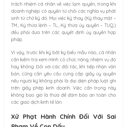
trách nhiệm cá nhân về việc lạm quyền, trong khi
doanh nghiệp có quyền từ chối các nghĩa vụ phát
sinh từ chữ ký đó. Mọi việc ký thay (Ký thay mặt –
TM., Ký thừa lệnh – TL., Ký thừa ủy quyền – TUQ.)
đều phải dựa trên các quyết định ủy quyền hợp
pháp.
Vì vậy, trước khi ký bất kỳ biểu mẫu nào, cá nhân
cần kiểm tra xem mình có chức năng, nhiệm vụ đó
hay không. Đối với các đối tác, khi tiếp nhận văn
bản, cũng cần yêu cầu cung cấp giấy ủy quyền
nếu người ký không phải là đại diện pháp luật ghi
trên giấy phép kinh doanh. Việc cẩn trọng này
không bao giờ là thừa để đảm bảo an toàn cho
các giao dịch kinh tế lớn.
Xử Phạt Hành Chính Đối Với Sai
Phạm Về Con Dấu