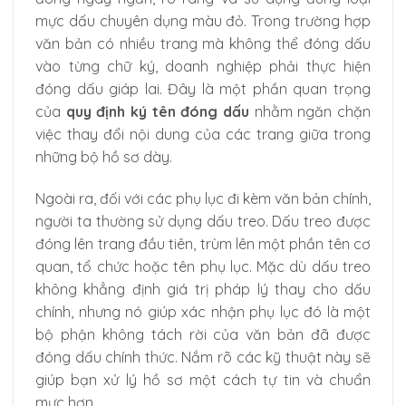
mực dấu chuyên dụng màu đỏ. Trong trường hợp
văn bản có nhiều trang mà không thể đóng dấu
vào từng chữ ký, doanh nghiệp phải thực hiện
đóng dấu giáp lai. Đây là một phần quan trọng
của
quy định ký tên đóng dấu
nhằm ngăn chặn
việc thay đổi nội dung của các trang giữa trong
những bộ hồ sơ dày.
Ngoài ra, đối với các phụ lục đi kèm văn bản chính,
người ta thường sử dụng dấu treo. Dấu treo được
đóng lên trang đầu tiên, trùm lên một phần tên cơ
quan, tổ chức hoặc tên phụ lục. Mặc dù dấu treo
không khẳng định giá trị pháp lý thay cho dấu
chính, nhưng nó giúp xác nhận phụ lục đó là một
bộ phận không tách rời của văn bản đã được
đóng dấu chính thức. Nắm rõ các kỹ thuật này sẽ
giúp bạn xử lý hồ sơ một cách tự tin và chuẩn
mực hơn.