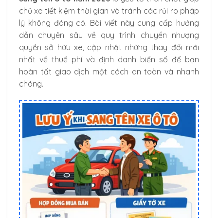
chủ xe tiết kiệm thời gian và tránh các rủi ro pháp
lý không đáng có. Bài viết này cung cấp hướng
dẫn chuyên sâu về quy trình chuyển nhượng
quyền sở hữu xe, cập nhật những thay đổi mới
nhất về thuế phí và định danh biển số để bạn
hoàn tất giao dịch một cách an toàn và nhanh
chóng.