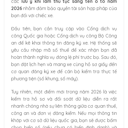
các
lưu ý khi làm thủ tục sang tên ô tô năm
2026
nhằm đảm bảo quyền tài sản hợp pháp của
bạn đối với chiếc xe.
Đầu tiên, bạn cần truy cập vào Cổng dịch vụ
công Quốc gia hoặc Cổng dịch vụ công Bộ Công
an để kê khai thông tin đăng ký xe. Hệ thống sẽ
yêu cầu nhập mã số thuế để xác nhận bạn đã
hoàn thành nghĩa vụ đóng lệ phí trước bạ. Sau đó,
bạn đặt lịch hẹn và mang xe cùng hồ sơ giấy đến
cơ quan đăng ký xe để cán bộ kiểm tra thực tế
phương tiện (số khung, số máy).
Tuy nhiên, một điểm mới trong năm 2026 là việc
kiểm tra hồ sơ và đối soát dữ liệu diễn ra rất
nhanh chóng nhờ sự liên thông giữa cơ quan thuế,
công an và đơn vị đăng kiểm. Nếu mọi thông tin
khớp với cơ sở dữ liệu quốc gia, bạn sẽ được bấm
chọn biển số (nếu chưa có biển định danh) và