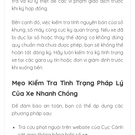
tra và xử lý triệt để các vi phạm giao dịch trước
khi ký hợp đồng.
Bên cạnh đó, việc kiểm tra tính nguyên bản của số
khung, số máy cũng cực kỳ quan trọng. Nếu xe đã
bị đục lại số hoặc thay thế động cơ không đúng
quy chuẩn mà chưa được phép, bạn sẽ không thể
hoàn tất đăng ký. Hãy luôn kiểm tra kỹ tình trạng
xe tại các gara uy tín hoặc đơn vị giám định trước
khi xuống tiền.
Mẹo Kiểm Tra Tình Trạng Pháp Lý
Của Xe Nhanh Chóng
Để đảm bảo an toàn, bạn có thể áp dụng các
phương pháp sau:
Tra cứu phạt nguội trên website của Cục Cảnh
sát giao thông bằng biển số xe.