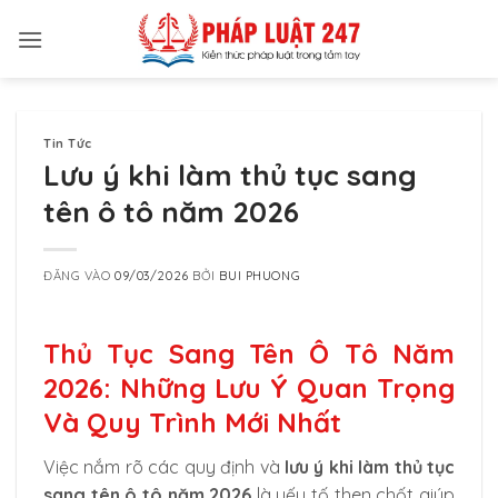
Bỏ
qua
nội
dung
Tin Tức
Lưu ý khi làm thủ tục sang
tên ô tô năm 2026
ĐĂNG VÀO
09/03/2026
BỞI
BUI PHUONG
Thủ Tục Sang Tên Ô Tô Năm
2026: Những Lưu Ý Quan Trọng
Và Quy Trình Mới Nhất
Việc nắm rõ các quy định và
lưu ý khi làm thủ tục
sang tên ô tô năm 2026
là yếu tố then chốt giúp