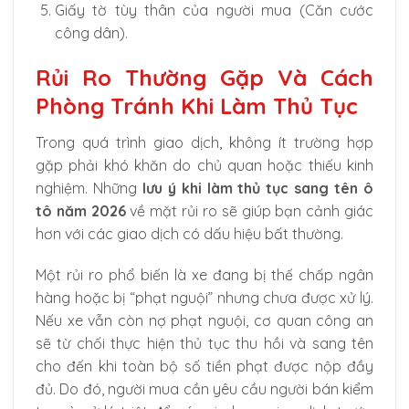
Giấy tờ tùy thân của người mua (Căn cước
công dân).
Rủi Ro Thường Gặp Và Cách
Phòng Tránh Khi Làm Thủ Tục
Trong quá trình giao dịch, không ít trường hợp
gặp phải khó khăn do chủ quan hoặc thiếu kinh
nghiệm. Những
lưu ý khi làm thủ tục sang tên ô
tô năm 2026
về mặt rủi ro sẽ giúp bạn cảnh giác
hơn với các giao dịch có dấu hiệu bất thường.
Một rủi ro phổ biến là xe đang bị thế chấp ngân
hàng hoặc bị “phạt nguội” nhưng chưa được xử lý.
Nếu xe vẫn còn nợ phạt nguội, cơ quan công an
sẽ từ chối thực hiện thủ tục thu hồi và sang tên
cho đến khi toàn bộ số tiền phạt được nộp đầy
đủ. Do đó, người mua cần yêu cầu người bán kiểm