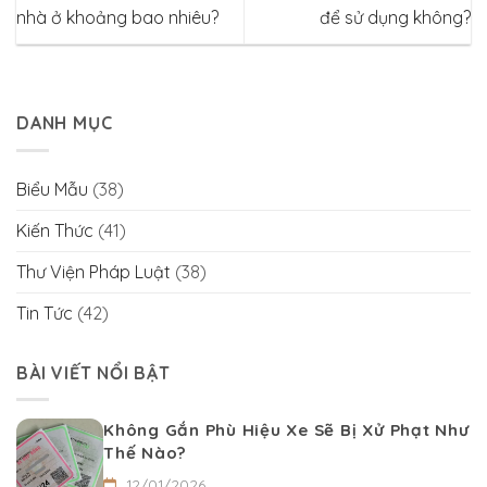
nhà ở khoảng bao nhiêu?
để sử dụng không?
DANH MỤC
Biểu Mẫu
(38)
Kiến Thức
(41)
Thư Viện Pháp Luật
(38)
Tin Tức
(42)
BÀI VIẾT NỔI BẬT
Không Gắn Phù Hiệu Xe Sẽ Bị Xử Phạt Như
Thế Nào?
12/01/2026