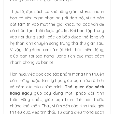
Thực tế, đọc sách có khả năng giảm stress nhanh
hơn cả việc nghe nhạc hay đi dạo bộ, vì nó dẫn
dắt tâm trí vào một thế giới khác, nơi các vấn đề
cá nhân tạm thời được gác lại. Khi bạn tập trung
vào nội dung sách, các cơ bắp được thả lỏng và
hệ thần kinh chuyển sang trạng thái thư giãn sâu.
Vì vậy, đây được xem là một hình thức thiền động,
giúp bạn tái tạo năng lượng tích cực một cách
nhanh chóng và bền bỉ.
Hơn nữa, việc đọc các tác phẩm mang tính truyền
cảm hứng hoặc tâm lý học giúp bạn hiểu rõ hơn
về cảm xúc của chính mình.
Thói quen đọc sách
hàng ngày
giúp xây dựng một “pháo đài” tinh
thần vững chắc, giúp bạn bình tĩnh hơn trước
những khó khăn. Thay vì tìm đến các hình thức giải
trí tiêu cực, việc tìm thấy sự đồng điệu trong sách