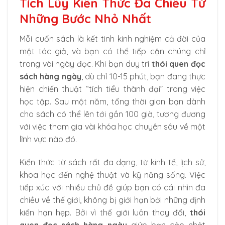
Tích Lũy Kiến Thức Đa Chiều Từ
Những Bước Nhỏ Nhất
Mỗi cuốn sách là kết tinh kinh nghiệm cả đời của
một tác giả, và bạn có thể tiếp cận chúng chỉ
trong vài ngày đọc. Khi bạn duy trì
thói quen đọc
sách hàng ngày
, dù chỉ 10-15 phút, bạn đang thực
hiện chiến thuật “tích tiểu thành đại” trong việc
học tập. Sau một năm, tổng thời gian bạn dành
cho sách có thể lên tới gần 100 giờ, tương đương
với việc tham gia vài khóa học chuyên sâu về một
lĩnh vực nào đó.
Kiến thức từ sách rất đa dạng, từ kinh tế, lịch sử,
khoa học đến nghệ thuật và kỹ năng sống. Việc
tiếp xúc với nhiều chủ đề giúp bạn có cái nhìn đa
chiều về thế giới, không bị giới hạn bởi những định
kiến hạn hẹp. Bởi vì thế giới luôn thay đổi,
thói