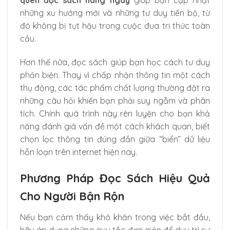
quen đọc sách hàng ngày
giúp bạn cập nhật
những xu hướng mới và những tư duy tiến bộ, từ
đó không bị tụt hậu trong cuộc đua tri thức toàn
cầu.
Hơn thế nữa, đọc sách giúp bạn học cách tư duy
phản biện. Thay vì chấp nhận thông tin một cách
thụ động, các tác phẩm chất lượng thường đặt ra
những câu hỏi khiến bạn phải suy ngẫm và phân
tích. Chính quá trình này rèn luyện cho bạn khả
năng đánh giá vấn đề một cách khách quan, biết
chọn lọc thông tin đúng đắn giữa “biển” dữ liệu
hỗn loạn trên internet hiện nay.
Phương Pháp Đọc Sách Hiệu Quả
Cho Người Bận Rộn
Nếu bạn cảm thấy khó khăn trong việc bắt đầu,
hãy áp dụng những quy tắc đơn giản để duy trì sự