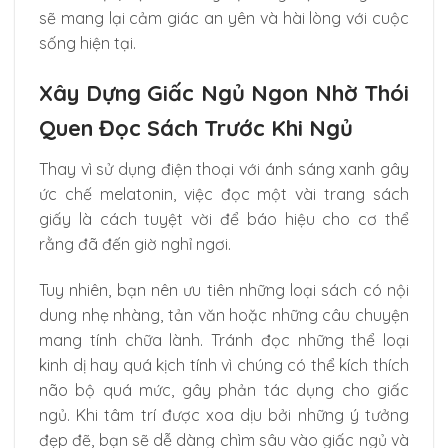
sẽ mang lại cảm giác an yên và hài lòng với cuộc
sống hiện tại.
Xây Dựng Giấc Ngủ Ngon Nhờ Thói
Quen Đọc Sách Trước Khi Ngủ
Thay vì sử dụng điện thoại với ánh sáng xanh gây
ức chế melatonin, việc đọc một vài trang sách
giấy là cách tuyệt vời để báo hiệu cho cơ thể
rằng đã đến giờ nghỉ ngơi.
Tuy nhiên, bạn nên ưu tiên những loại sách có nội
dung nhẹ nhàng, tản văn hoặc những câu chuyện
mang tính chữa lành. Tránh đọc những thể loại
kinh dị hay quá kịch tính vì chúng có thể kích thích
não bộ quá mức, gây phản tác dụng cho giấc
ngủ. Khi tâm trí được xoa dịu bởi những ý tưởng
đẹp đẽ, bạn sẽ dễ dàng chìm sâu vào giấc ngủ và