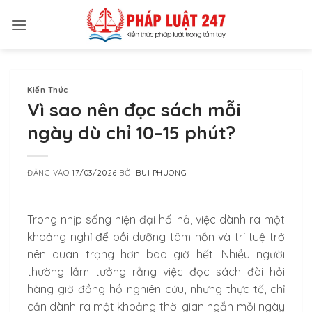
Bỏ
qua
nội
dung
Kiến Thức
Vì sao nên đọc sách mỗi
ngày dù chỉ 10–15 phút?
ĐĂNG VÀO
17/03/2026
BỞI
BUI PHUONG
Trong nhịp sống hiện đại hối hả, việc dành ra một
khoảng nghỉ để bồi dưỡng tâm hồn và trí tuệ trở
nên quan trọng hơn bao giờ hết. Nhiều người
thường lầm tưởng rằng việc đọc sách đòi hỏi
hàng giờ đồng hồ nghiên cứu, nhưng thực tế, chỉ
cần dành ra một khoảng thời gian ngắn mỗi ngày