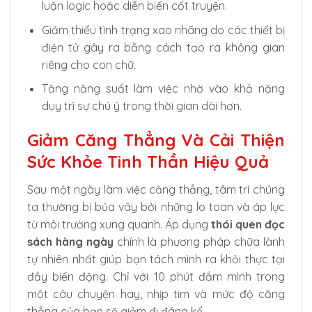
luận logic hoặc diễn biến cốt truyện.
Giảm thiểu tình trạng xao nhãng do các thiết bị
điện tử gây ra bằng cách tạo ra không gian
riêng cho con chữ.
Tăng năng suất làm việc nhờ vào khả năng
duy trì sự chú ý trong thời gian dài hơn.
Giảm Căng Thẳng Và Cải Thiện
Sức Khỏe Tinh Thần Hiệu Quả
Sau một ngày làm việc căng thẳng, tâm trí chúng
ta thường bị bủa vây bởi những lo toan và áp lực
từ môi trường xung quanh. Áp dụng
thói quen đọc
sách hàng ngày
chính là phương pháp chữa lành
tự nhiên nhất giúp bạn tách mình ra khỏi thực tại
đầy biến động. Chỉ với 10 phút đắm mình trong
một câu chuyện hay, nhịp tim và mức độ căng
thẳng của bạn sẽ giảm đi đáng kể.