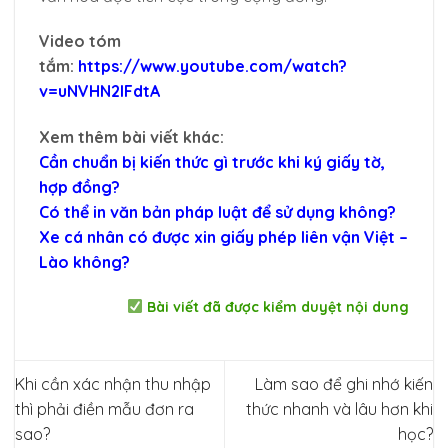
Video tóm
tắm:
https://www.youtube.com/watch?
v=uNVHN2IFdtA
Xem thêm bài viết khác:
Cần chuẩn bị kiến thức gì trước khi ký giấy tờ,
hợp đồng?
Có thể in văn bản pháp luật để sử dụng không?
Xe cá nhân có được xin giấy phép liên vận Việt –
Lào không?
Bài viết đã được kiểm duyệt nội dung
Khi cần xác nhận thu nhập
Làm sao để ghi nhớ kiến
thì phải điền mẫu đơn ra
thức nhanh và lâu hơn khi
sao?
học?