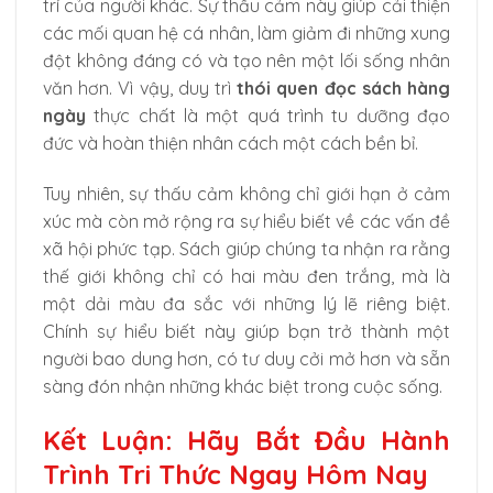
trí của người khác. Sự thấu cảm này giúp cải thiện
các mối quan hệ cá nhân, làm giảm đi những xung
đột không đáng có và tạo nên một lối sống nhân
văn hơn. Vì vậy, duy trì
thói quen đọc sách hàng
ngày
thực chất là một quá trình tu dưỡng đạo
đức và hoàn thiện nhân cách một cách bền bỉ.
Tuy nhiên, sự thấu cảm không chỉ giới hạn ở cảm
xúc mà còn mở rộng ra sự hiểu biết về các vấn đề
xã hội phức tạp. Sách giúp chúng ta nhận ra rằng
thế giới không chỉ có hai màu đen trắng, mà là
một dải màu đa sắc với những lý lẽ riêng biệt.
Chính sự hiểu biết này giúp bạn trở thành một
người bao dung hơn, có tư duy cởi mở hơn và sẵn
sàng đón nhận những khác biệt trong cuộc sống.
Kết Luận: Hãy Bắt Đầu Hành
Trình Tri Thức Ngay Hôm Nay