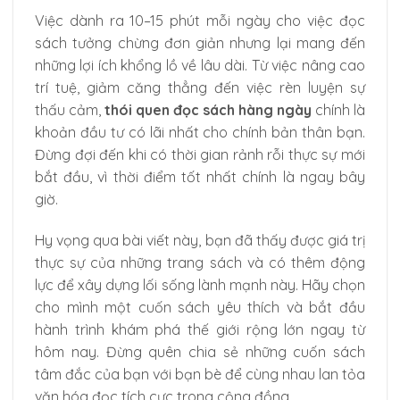
Việc dành ra 10–15 phút mỗi ngày cho việc đọc
sách tưởng chừng đơn giản nhưng lại mang đến
những lợi ích khổng lồ về lâu dài. Từ việc nâng cao
trí tuệ, giảm căng thẳng đến việc rèn luyện sự
thấu cảm,
thói quen đọc sách hàng ngày
chính là
khoản đầu tư có lãi nhất cho chính bản thân bạn.
Đừng đợi đến khi có thời gian rảnh rỗi thực sự mới
bắt đầu, vì thời điểm tốt nhất chính là ngay bây
giờ.
Hy vọng qua bài viết này, bạn đã thấy được giá trị
thực sự của những trang sách và có thêm động
lực để xây dựng lối sống lành mạnh này. Hãy chọn
cho mình một cuốn sách yêu thích và bắt đầu
hành trình khám phá thế giới rộng lớn ngay từ
hôm nay. Đừng quên chia sẻ những cuốn sách
tâm đắc của bạn với bạn bè để cùng nhau lan tỏa
văn hóa đọc tích cực trong cộng đồng.