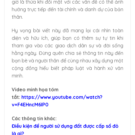
giờ là thừa khi đối mặt với các vấn đề có thể ảnh
hưởng trực tiếp đến tài chính và danh dự của bản
thân.
Hy vọng bài viết này đã mang lại cái nhìn toàn
diện và hữu ích, giúp bạn có thêm sự tự tin khi
tham gia vào các giao dịch dân sự và đời sống
hằng ngày. Đừng quên chia sẻ thông tin này đến
bạn bè và người thân để cùng nhau xây dựng một
cộng đồng hiểu biết pháp luật và hành xử văn
minh.
Video minh họa tóm
tắt:
https://www.youtube.com/watch?
v=F4EHncM6lP0
Các thông tin khác:
Điều kiện để người sử dụng đất được cấp sổ đỏ
là gì?