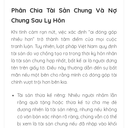
Phân Chia Tài Sản Chung Và Nợ
Chung Sau Ly Hôn
Khi tình cảm rạn nứt, việc xác định “ai đóng góp
nhiều hơn” trở thành tâm điểm của mọi cuộc
tranh luận. Tuy nhiên, luật pháp Việt Nam quy định
tài sản do vợ chồng tạo ra trong thời kỳ hôn nhân
là tài sản chung hợp nhất, bất kể ai là người đứng
tên trên giấy tờ. Điều này thường dẫn đến sự bất
mãn nếu một bên cho rằng mình có đóng góp tài
chính vượt trội hơn bên kia.
Tài sản thừa kế riêng: Nhiều người nhầm lẫn
rằng quà tặng hoặc thừa kế từ cha mẹ đẻ
đương nhiên là tài sản riêng, nhưng nếu không
có văn bản xác nhận rõ ràng, chúng vẫn có thể
bị xem là tài sản chung nếu đã nhập vào khối