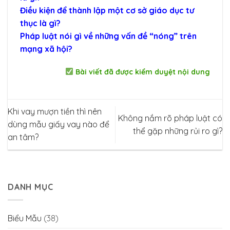
Điều kiện để thành lập một cơ sở giáo dục tư
thục là gì?
Pháp luật nói gì về những vấn đề “nóng” trên
mạng xã hội?
Bài viết đã được kiểm duyệt nội dung
Khi vay mượn tiền thì nên
Không nắm rõ pháp luật có
dùng mẫu giấy vay nào để
thể gặp những rủi ro gì?
an tâm?
DANH MỤC
Biểu Mẫu
(38)