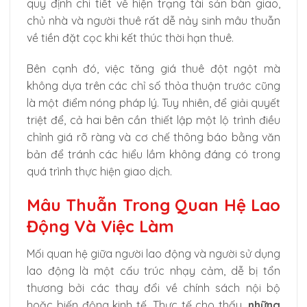
quy định chi tiết về hiện trạng tài sản bàn giao,
chủ nhà và người thuê rất dễ nảy sinh mâu thuẫn
về tiền đặt cọc khi kết thúc thời hạn thuê.
Bên cạnh đó, việc tăng giá thuê đột ngột mà
không dựa trên các chỉ số thỏa thuận trước cũng
là một điểm nóng pháp lý. Tuy nhiên, để giải quyết
triệt để, cả hai bên cần thiết lập một lộ trình điều
chỉnh giá rõ ràng và cơ chế thông báo bằng văn
bản để tránh các hiểu lầm không đáng có trong
quá trình thực hiện giao dịch.
Mâu Thuẫn Trong Quan Hệ Lao
Động Và Việc Làm
Mối quan hệ giữa người lao động và người sử dụng
lao động là một cấu trúc nhạy cảm, dễ bị tổn
thương bởi các thay đổi về chính sách nội bộ
hoặc biến động kinh tế. Thực tế cho thấy,
những