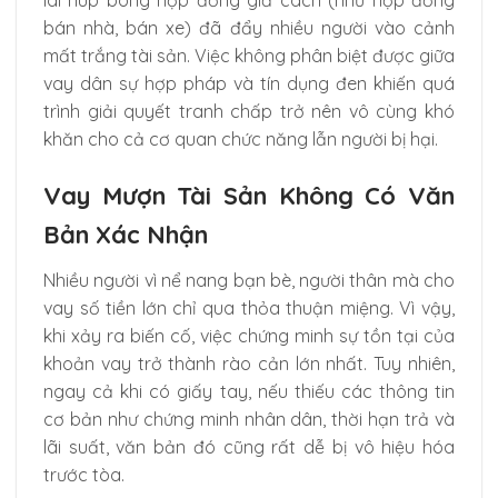
lãi núp bóng hợp đồng giả cách (như hợp đồng
bán nhà, bán xe) đã đẩy nhiều người vào cảnh
mất trắng tài sản. Việc không phân biệt được giữa
vay dân sự hợp pháp và tín dụng đen khiến quá
trình giải quyết tranh chấp trở nên vô cùng khó
khăn cho cả cơ quan chức năng lẫn người bị hại.
Vay Mượn Tài Sản Không Có Văn
Bản Xác Nhận
Nhiều người vì nể nang bạn bè, người thân mà cho
vay số tiền lớn chỉ qua thỏa thuận miệng. Vì vậy,
khi xảy ra biến cố, việc chứng minh sự tồn tại của
khoản vay trở thành rào cản lớn nhất. Tuy nhiên,
ngay cả khi có giấy tay, nếu thiếu các thông tin
cơ bản như chứng minh nhân dân, thời hạn trả và
lãi suất, văn bản đó cũng rất dễ bị vô hiệu hóa
trước tòa.