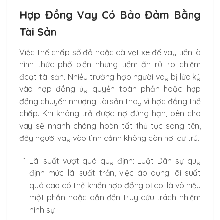
Hợp Đồng Vay Có Bảo Đảm Bằng
Tài Sản
Việc thế chấp sổ đỏ hoặc cà vẹt xe để vay tiền là
hình thức phổ biến nhưng tiềm ẩn rủi ro chiếm
đoạt tài sản. Nhiều trường hợp người vay bị lừa ký
vào hợp đồng ủy quyền toàn phần hoặc hợp
đồng chuyển nhượng tài sản thay vì hợp đồng thế
chấp. Khi không trả được nợ đúng hạn, bên cho
vay sẽ nhanh chóng hoàn tất thủ tục sang tên,
đẩy người vay vào tình cảnh không còn nơi cư trú.
Lãi suất vượt quá quy định: Luật Dân sự quy
định mức lãi suất trần, việc áp dụng lãi suất
quá cao có thể khiến hợp đồng bị coi là vô hiệu
một phần hoặc dẫn đến truy cứu trách nhiệm
hình sự.