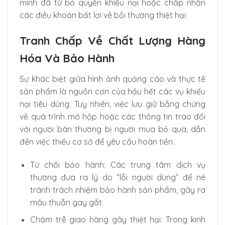
mình đã từ bỏ quyền khiếu nại hoặc chấp nhận
các điều khoản bất lợi về bồi thường thiệt hại.
Tranh Chấp Về Chất Lượng Hàng
Hóa Và Bảo Hành
Sự khác biệt giữa hình ảnh quảng cáo và thực tế
sản phẩm là nguồn cơn của hầu hết các vụ khiếu
nại tiêu dùng. Tuy nhiên, việc lưu giữ bằng chứng
về quá trình mở hộp hoặc các thông tin trao đổi
với người bán thường bị người mua bỏ qua, dẫn
đến việc thiếu cơ sở để yêu cầu hoàn tiền.
Từ chối bảo hành: Các trung tâm dịch vụ
thường đưa ra lý do “lỗi người dùng” để né
tránh trách nhiệm bảo hành sản phẩm, gây ra
mâu thuẫn gay gắt.
Chậm trễ giao hàng gây thiệt hại: Trong kinh