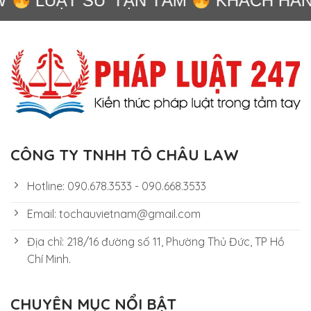
LUẬT SƯ TẬN TÂM
KHÁCH HÀNG
CÔNG TY TNHH TÔ CHÂU LAW
Hotline: 090.678.3533 - 090.668.3533
Email: tochauvietnam@gmail.com
Địa chỉ: 218/16 đường số 11, Phường Thủ Đức, TP Hồ
Chí Minh.
CHUYÊN MỤC NỔI BẬT