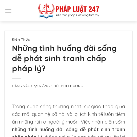
Bỏ
qua
nội
dung
Kiến Thức
Những tình huống đời sống
dễ phát sinh tranh chấp
pháp lý?
ĐĂNG VÀO
06/02/2026
BỞI
BUI PHUONG
Trong cuộc sống thường nhật, sự giao thoa giữa
các mối quan hệ xã hội và lợi ích kinh tế luôn tiềm
ẩn những rủi ro ngoài ý muốn. Việc nhận diện sớm
những tình huống đời sống dễ phát sinh tranh
chấp pháp lý
không chỉ giúp bạn bảo vệ quyền lợi