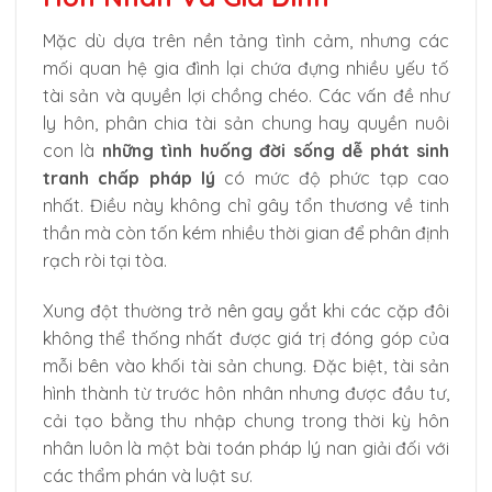
Mặc dù dựa trên nền tảng tình cảm, nhưng các
mối quan hệ gia đình lại chứa đựng nhiều yếu tố
tài sản và quyền lợi chồng chéo. Các vấn đề như
ly hôn, phân chia tài sản chung hay quyền nuôi
con là
những tình huống đời sống dễ phát sinh
tranh chấp pháp lý
có mức độ phức tạp cao
nhất. Điều này không chỉ gây tổn thương về tinh
thần mà còn tốn kém nhiều thời gian để phân định
rạch ròi tại tòa.
Xung đột thường trở nên gay gắt khi các cặp đôi
không thể thống nhất được giá trị đóng góp của
mỗi bên vào khối tài sản chung. Đặc biệt, tài sản
hình thành từ trước hôn nhân nhưng được đầu tư,
cải tạo bằng thu nhập chung trong thời kỳ hôn
nhân luôn là một bài toán pháp lý nan giải đối với
các thẩm phán và luật sư.