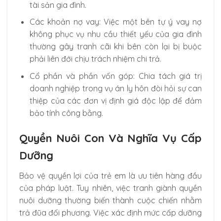
tài sản gia đình.
Các khoản nợ vay: Việc một bên tự ý vay nợ
không phục vụ nhu cầu thiết yếu của gia đình
thường gây tranh cãi khi bên còn lại bị buộc
phải liên đới chịu trách nhiệm chi trả.
Cổ phần và phần vốn góp: Chia tách giá trị
doanh nghiệp trong vụ án ly hôn đòi hỏi sự can
thiệp của các đơn vị định giá độc lập để đảm
bảo tính công bằng.
Quyền Nuôi Con Và Nghĩa Vụ Cấp
Dưỡng
Bảo vệ quyền lợi của trẻ em là ưu tiên hàng đầu
của pháp luật. Tuy nhiên, việc tranh giành quyền
nuôi dưỡng thường biến thành cuộc chiến nhằm
trả đũa đối phương. Việc xác định mức cấp dưỡng