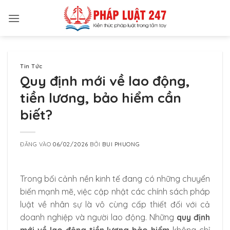
Bỏ
qua
nội
dung
Tin Tức
Quy định mới về lao động,
tiền lương, bảo hiểm cần
biết?
ĐĂNG VÀO
06/02/2026
BỞI
BUI PHUONG
Trong bối cảnh nền kinh tế đang có những chuyển
biến mạnh mẽ, việc cập nhật các chính sách pháp
luật về nhân sự là vô cùng cấp thiết đối với cả
doanh nghiệp và người lao động. Những
quy định
mới về lao động tiền lương bảo hiểm
không chỉ