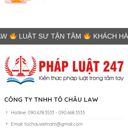
W
LUẬT SƯ TẬN TÂM
KHÁCH HÀN
CÔNG TY TNHH TÔ CHÂU LAW
Hotline: 090.678.3533 - 090.668.3533
Email: tochauvietnam@gmail.com