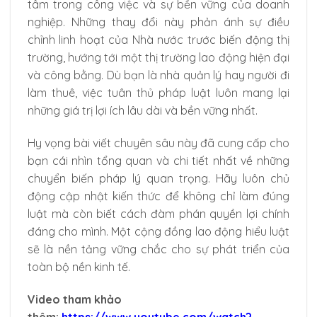
tâm trong công việc và sự bền vững của doanh
nghiệp. Những thay đổi này phản ánh sự điều
chỉnh linh hoạt của Nhà nước trước biến động thị
trường, hướng tới một thị trường lao động hiện đại
và công bằng. Dù bạn là nhà quản lý hay người đi
làm thuê, việc tuân thủ pháp luật luôn mang lại
những giá trị lợi ích lâu dài và bền vững nhất.
Hy vọng bài viết chuyên sâu này đã cung cấp cho
bạn cái nhìn tổng quan và chi tiết nhất về những
chuyển biến pháp lý quan trọng. Hãy luôn chủ
động cập nhật kiến thức để không chỉ làm đúng
luật mà còn biết cách đàm phán quyền lợi chính
đáng cho mình. Một cộng đồng lao động hiểu luật
sẽ là nền tảng vững chắc cho sự phát triển của
toàn bộ nền kinh tế.
Video tham khảo
thêm:
https://www.youtube.com/watch?