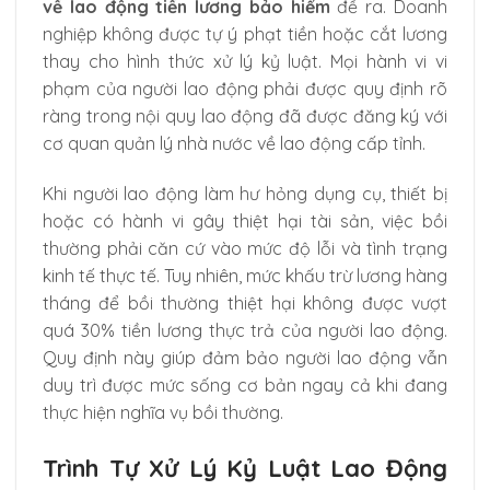
về lao động tiền lương bảo hiểm
đề ra. Doanh
nghiệp không được tự ý phạt tiền hoặc cắt lương
thay cho hình thức xử lý kỷ luật. Mọi hành vi vi
phạm của người lao động phải được quy định rõ
ràng trong nội quy lao động đã được đăng ký với
cơ quan quản lý nhà nước về lao động cấp tỉnh.
Khi người lao động làm hư hỏng dụng cụ, thiết bị
hoặc có hành vi gây thiệt hại tài sản, việc bồi
thường phải căn cứ vào mức độ lỗi và tình trạng
kinh tế thực tế. Tuy nhiên, mức khấu trừ lương hàng
tháng để bồi thường thiệt hại không được vượt
quá 30% tiền lương thực trả của người lao động.
Quy định này giúp đảm bảo người lao động vẫn
duy trì được mức sống cơ bản ngay cả khi đang
thực hiện nghĩa vụ bồi thường.
Trình Tự Xử Lý Kỷ Luật Lao Động