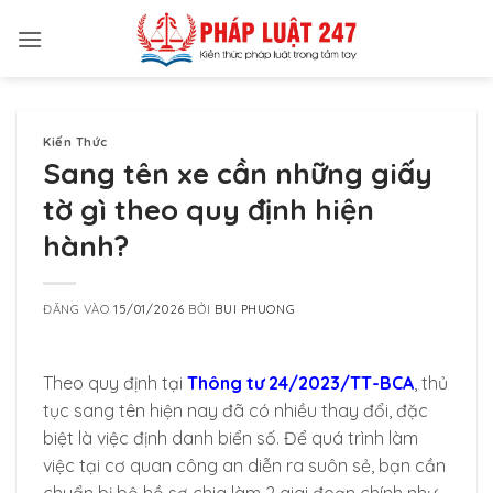
Bỏ
qua
nội
dung
Kiến Thức
Sang tên xe cần những giấy
tờ gì theo quy định hiện
hành?
ĐĂNG VÀO
15/01/2026
BỞI
BUI PHUONG
Theo quy định tại
Thông tư 24/2023/TT-BCA
, thủ
tục sang tên hiện nay đã có nhiều thay đổi, đặc
biệt là việc định danh biển số. Để quá trình làm
việc tại cơ quan công an diễn ra suôn sẻ, bạn cần
chuẩn bị bộ hồ sơ chia làm 2 giai đoạn chính như