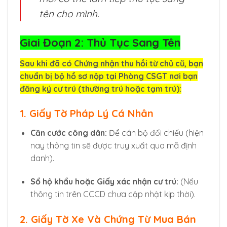
tên cho mình.
Giai Đoạn 2: Thủ Tục Sang Tên
Sau khi đã có Chứng nhận thu hồi từ chủ cũ, bạn
chuẩn bị bộ hồ sơ nộp tại Phòng CSGT nơi bạn
đăng ký cư trú (thường trú hoặc tạm trú):
1. Giấy Tờ Pháp Lý Cá Nhân
Căn cước công dân:
Để cán bộ đối chiếu (hiện
nay thông tin sẽ được truy xuất qua mã định
danh).
Sổ hộ khẩu hoặc Giấy xác nhận cư trú:
(Nếu
thông tin trên CCCD chưa cập nhật kịp thời).
2. Giấy Tờ Xe Và Chứng Từ Mua Bán