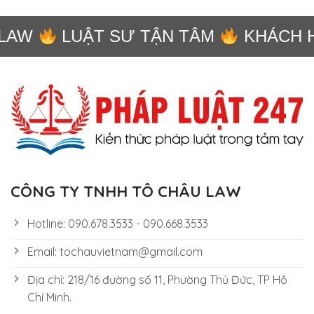
LAW
LUẬT SƯ TẬN TÂM
KHÁCH H
CÔNG TY TNHH TÔ CHÂU LAW
Hotline: 090.678.3533 - 090.668.3533
Email: tochauvietnam@gmail.com
Địa chỉ: 218/16 đường số 11, Phường Thủ Đức, TP Hồ
Chí Minh.