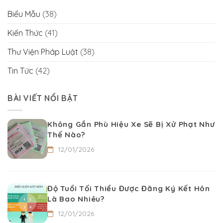
Biểu Mẫu
(38)
Kiến Thức
(41)
Thư Viện Pháp Luật
(38)
Tin Tức
(42)
BÀI VIẾT NỔI BẬT
Không Gắn Phù Hiệu Xe Sẽ Bị Xử Phạt Như
Thế Nào?
12/01/2026
Độ Tuổi Tối Thiểu Được Đăng Ký Kết Hôn
Là Bao Nhiêu?
12/01/2026