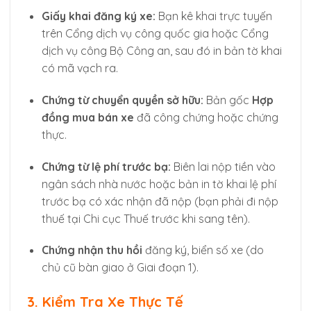
Giấy khai đăng ký xe:
Bạn kê khai trực tuyến
trên Cổng dịch vụ công quốc gia hoặc Cổng
dịch vụ công Bộ Công an, sau đó in bản tờ khai
có mã vạch ra.
Chứng từ chuyển quyền sở hữu:
Bản gốc
Hợp
đồng mua bán xe
đã công chứng hoặc chứng
thực.
Chứng từ lệ phí trước bạ:
Biên lai nộp tiền vào
ngân sách nhà nước hoặc bản in tờ khai lệ phí
trước bạ có xác nhận đã nộp (bạn phải đi nộp
thuế tại Chi cục Thuế trước khi sang tên).
Chứng nhận thu hồi
đăng ký, biển số xe (do
chủ cũ bàn giao ở Giai đoạn 1).
3. Kiểm Tra Xe Thực Tế