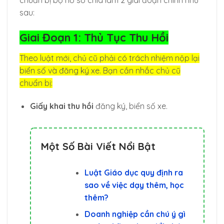
sau:
Giai Đoạn 1: Thủ Tục Thu Hồi
Theo luật mới, chủ cũ phải có trách nhiệm nộp lại
biển số và đăng ký xe. Bạn cần nhắc chủ cũ
chuẩn bị:
Giấy khai thu hồi
đăng ký, biển số xe.
Một Số Bài Viết Nổi Bật
Luật Giáo dục quy định ra
sao về việc dạy thêm, học
thêm?
Doanh nghiệp cần chú ý gì