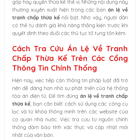
góp hay quyền thừa kế thế vị. Những nội dung này
thường xuyên xuất hiện trong các bản
án lệ về
tranh chấp thừa kế
nổi bật. Nhờ vậy, người dân
có thể tự đánh giá khả năng thắng kiện trước khi
quyết định theo đuổi các thủ tục tố tụng tốn kém.
Cách Tra Cứu Án Lệ Về Tranh
Chấp Thừa Kế Trên Các Cổng
Thông Tin Chính Thống
Hiện nay, việc tiếp cận thông tin pháp luật đã trở
nên dễ dàng hơn nhờ sự phát triển của hệ thống
tòa án điện tử. Để tìm đúng
án lệ về tranh chấp
thừa kế
, bạn cần biết cách sử dụng các công cụ
lọc và từ khóa thông minh trên các website của
cơ quan nhà nước. Việc tra cứu từ nguồn chính
thống đảm bảo tính xác thực và cập nhật mới
nhất của văn bản.