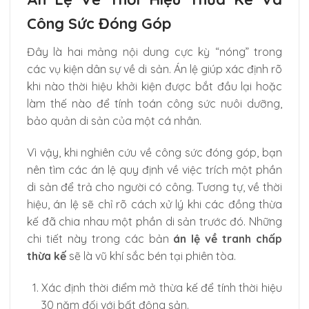
Công Sức Đóng Góp
Đây là hai mảng nội dung cực kỳ “nóng” trong
các vụ kiện dân sự về di sản. Án lệ giúp xác định rõ
khi nào thời hiệu khởi kiện được bắt đầu lại hoặc
làm thế nào để tính toán công sức nuôi dưỡng,
bảo quản di sản của một cá nhân.
Vì vậy, khi nghiên cứu về công sức đóng góp, bạn
nên tìm các án lệ quy định về việc trích một phần
di sản để trả cho người có công. Tương tự, về thời
hiệu, án lệ sẽ chỉ rõ cách xử lý khi các đồng thừa
kế đã chia nhau một phần di sản trước đó. Những
chi tiết này trong các bản
án lệ về tranh chấp
thừa kế
sẽ là vũ khí sắc bén tại phiên tòa.
Xác định thời điểm mở thừa kế để tính thời hiệu
30 năm đối với bất động sản.