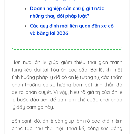
Doanh nghiệp cần chú ý gì trước
những thay đổi pháp luật?
Các quy định mới liên quan đến xe cộ
và bằng lái 2026
Hơn nữa, án lệ giúp giảm thiểu thời gian tranh
tụng kéo dài tại Tòa án các cấp. Bởi lẽ, khi một
tình huống pháp lý đã có án lệ tương tự, các thẩm
phán thường có xu hướng bám sát tinh thần đó
để ra phán quyết. Vì vậy, hiểu rõ giá trị của án lệ
là bước đầu tiên để bạn làm chủ cuộc chơi pháp
lý đầy cam go này.
Bên cạnh đó, án lệ còn giúp làm rõ các khái niệm
phức tạp như thời hiệu thừa kế, công sức đóng