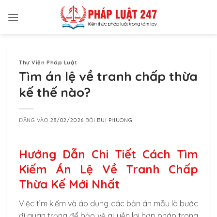
Bỏ
qua
nội
dung
Thư Viện Pháp Luật
Tìm án lệ về tranh chấp thừa
kế thế nào?
ĐĂNG VÀO
28/02/2026
BỞI
BUI PHUONG
Hướng Dẫn Chi Tiết Cách Tìm
Kiếm Án Lệ Về Tranh Chấp
Thừa Kế Mới Nhất
Việc tìm kiếm và áp dụng các bản án mẫu là bước
đi quan trọng để bảo vệ quyền lợi hợp pháp trong