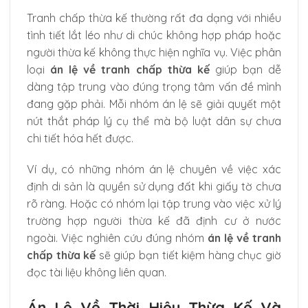
Tranh chấp thừa kế thường rất đa dạng với nhiều
tình tiết lắt léo như di chúc không hợp pháp hoặc
người thừa kế không thực hiện nghĩa vụ. Việc phân
loại
án lệ về tranh chấp thừa kế
giúp bạn dễ
dàng tập trung vào đúng trọng tâm vấn đề mình
đang gặp phải. Mỗi nhóm án lệ sẽ giải quyết một
nút thắt pháp lý cụ thể mà bộ luật dân sự chưa
chi tiết hóa hết được.
Ví dụ, có những nhóm án lệ chuyên về việc xác
định di sản là quyền sử dụng đất khi giấy tờ chưa
rõ ràng. Hoặc có nhóm lại tập trung vào việc xử lý
trường hợp người thừa kế đã định cư ở nước
ngoài. Việc nghiên cứu đúng nhóm
án lệ về tranh
chấp thừa kế
sẽ giúp bạn tiết kiệm hàng chục giờ
đọc tài liệu không liên quan.
Án Lệ Về Thời Hiệu Thừa Kế Và