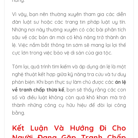
Vì vậy, bạn nên thường xuyên tham gia các diễn
đàn luật sư hoặc các trang tin pháp luật uy tín.
Những nơi này thường xuyên có các bài phân tích
sâu về các bản án mới có khả năng trở thành án
lệ. Việc nắm bắt thông tin sớm sẽ mang lại lợi thế
cực lớn trong việc bảo vệ di sản của gia tộc.
Tóm lại, quá trình tìm kiếm và áp dụng án lệ là một
nghệ thuật kết hợp giữa kỹ năng tra cứu và tư duy
phản biện. Khi bạn thực sự làm chủ được các
án lệ
về tranh chấp thừa kế
, bạn sẽ thấy rằng các con
số và điều luật không còn quá khô khan mà trở
thành những công cụ hữu hiệu để đòi lại công
bằng.
Kết Luận Và Hướng Đi Cho
Người Đang Gặp Tranh Chấp