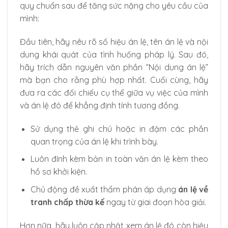
quy chuẩn sau để tăng sức nặng cho yêu cầu của
mình:
Đầu tiên, hãy nêu rõ số hiệu án lệ, tên án lệ và nội
dung khái quát của tình huống pháp lý. Sau đó,
hãy trích dẫn nguyên văn phần “Nội dung án lệ”
mà bạn cho rằng phù hợp nhất. Cuối cùng, hãy
đưa ra các đối chiếu cụ thể giữa vụ việc của mình
và án lệ đó để khẳng định tính tương đồng.
Sử dụng thẻ ghi chú hoặc in đậm các phần
quan trọng của án lệ khi trình bày.
Luôn đính kèm bản in toàn văn án lệ kèm theo
hồ sơ khởi kiện.
Chủ động đề xuất thẩm phán áp dụng
án lệ về
tranh chấp thừa kế
ngay từ giai đoạn hòa giải.
Hơn nữa, hãy luôn cập nhật xem án lệ đó còn hiệu