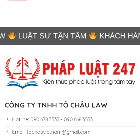
W
LUẬT SƯ TẬN TÂM
KHÁCH HÀNG
CÔNG TY TNHH TÔ CHÂU LAW
Hotline: 090.678.3533 - 090.668.3533
Email: tochauvietnam@gmail.com