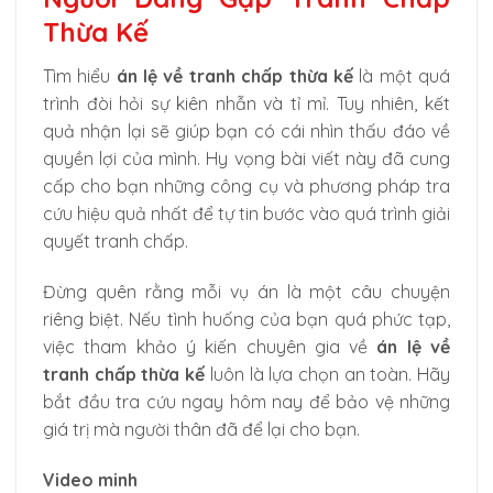
Thừa Kế
Tìm hiểu
án lệ về tranh chấp thừa kế
là một quá
trình đòi hỏi sự kiên nhẫn và tỉ mỉ. Tuy nhiên, kết
quả nhận lại sẽ giúp bạn có cái nhìn thấu đáo về
quyền lợi của mình. Hy vọng bài viết này đã cung
cấp cho bạn những công cụ và phương pháp tra
cứu hiệu quả nhất để tự tin bước vào quá trình giải
quyết tranh chấp.
Đừng quên rằng mỗi vụ án là một câu chuyện
riêng biệt. Nếu tình huống của bạn quá phức tạp,
việc tham khảo ý kiến chuyên gia về
án lệ về
tranh chấp thừa kế
luôn là lựa chọn an toàn. Hãy
bắt đầu tra cứu ngay hôm nay để bảo vệ những
giá trị mà người thân đã để lại cho bạn.
Video minh