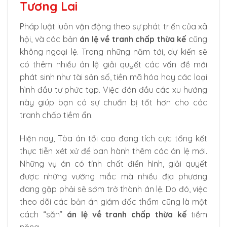
Tương Lai
Pháp luật luôn vận động theo sự phát triển của xã
hội, và các bản
án lệ về tranh chấp thừa kế
cũng
không ngoại lệ. Trong những năm tới, dự kiến sẽ
có thêm nhiều án lệ giải quyết các vấn đề mới
phát sinh như tài sản số, tiền mã hóa hay các loại
hình đầu tư phức tạp. Việc đón đầu các xu hướng
này giúp bạn có sự chuẩn bị tốt hơn cho các
tranh chấp tiềm ẩn.
Hiện nay, Tòa án tối cao đang tích cực tổng kết
thực tiễn xét xử để ban hành thêm các án lệ mới.
Những vụ án có tính chất điển hình, giải quyết
được những vướng mắc mà nhiều địa phương
đang gặp phải sẽ sớm trở thành án lệ. Do đó, việc
theo dõi các bản án giám đốc thẩm cũng là một
cách “săn”
án lệ về tranh chấp thừa kế
tiềm
năng.