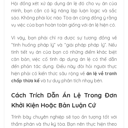
Hội đồng xét xử áp dụng án lệ đó cho vụ án của
mình, bạn cần có kỹ năng lập luận logic và sắc
sảo. Không phải lúc nào Tòa án cũng đồng ý rằng
vụ việc của bạn hoàn toàn giống với án lệ hiện có.
Vì vậy, bạn phải chỉ ra được sự tương đồng về
“tình huống pháp lý” và “giải pháp pháp lý”. Nếu
tình tiết vụ án của bạn có những điểm khác biệt
căn bản, việc cố tình áp dụng án lệ có thể dẫn
đến phản tác dụng. Điều này đòi hỏi người thực
hiện phải có kiến thức sâu rộng về
án lệ về tranh
chấp thừa kế
và tư duy phân tích nhạy bén.
Cách Trích Dẫn Án Lệ Trong Đơn
Khởi Kiện Hoặc Bản Luận Cứ
Trình bày chuyên nghiệp sẽ tạo ấn tượng tốt với
thẩm phán và thư ký tòa. Bạn nên thực hiện theo