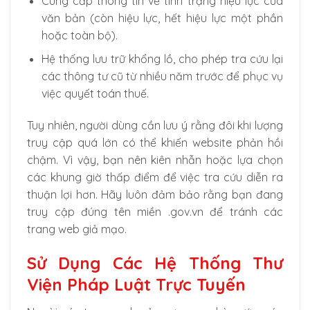
Cung cấp thông tin về tình trạng hiệu lực của
văn bản (còn hiệu lực, hết hiệu lực một phần
hoặc toàn bộ).
Hệ thống lưu trữ khổng lồ, cho phép tra cứu lại
các thông tư cũ từ nhiều năm trước để phục vụ
việc quyết toán thuế.
Tuy nhiên, người dùng cần lưu ý rằng đôi khi lượng
truy cập quá lớn có thể khiến website phản hồi
chậm. Vì vậy, bạn nên kiên nhẫn hoặc lựa chọn
các khung giờ thấp điểm để việc tra cứu diễn ra
thuận lợi hơn. Hãy luôn đảm bảo rằng bạn đang
truy cập đúng tên miền .gov.vn để tránh các
trang web giả mạo.
Sử Dụng Các Hệ Thống Thư
Viện Pháp Luật Trực Tuyến