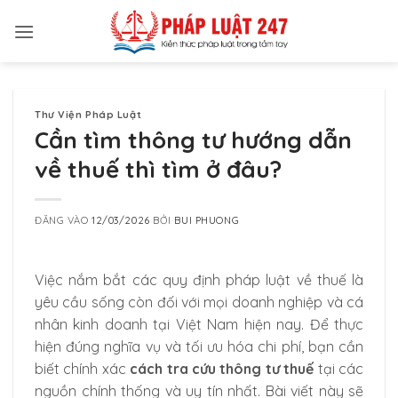
Bỏ
qua
nội
dung
Thư Viện Pháp Luật
Cần tìm thông tư hướng dẫn
về thuế thì tìm ở đâu?
ĐĂNG VÀO
12/03/2026
BỞI
BUI PHUONG
Việc nắm bắt các quy định pháp luật về thuế là
yêu cầu sống còn đối với mọi doanh nghiệp và cá
nhân kinh doanh tại Việt Nam hiện nay. Để thực
hiện đúng nghĩa vụ và tối ưu hóa chi phí, bạn cần
biết chính xác
cách tra cứu thông tư thuế
tại các
nguồn chính thống và uy tín nhất. Bài viết này sẽ