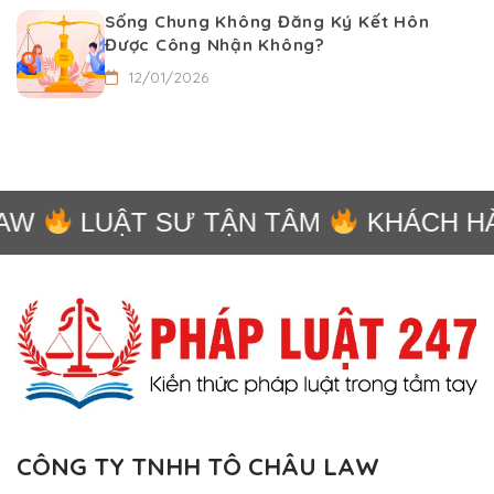
Sống Chung Không Đăng Ký Kết Hôn
Được Công Nhận Không?
12/01/2026
W
LUẬT SƯ TẬN TÂM
KHÁCH HÀN
CÔNG TY TNHH TÔ CHÂU LAW