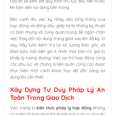
tòa án sẽ xem xét quy trình thủ tục đầu tiên trước
khi bàn đến nội dung bên trong.
Bên cạnh đó, việc ký nháy vào từng trang của
hợp đồng và đóng dấu giáp lai là những kỹ thuật
cơ bản nhưng vô cùng quan trọng để ngăn chặn
việc thay đổi nội dung trang giữa sau khi đã ký. Vì
vậy, hãy luôn kiểm tra lại số lượng bản gốc và
đảm bảo mỗi bên giữ ít nhất một bản có giá trị
pháp lý tương đương. Việc lưu trữ hợp đồng cùng
các phụ lục và chứng từ liên quan cũng cần được
thực hiện một cách khoa học để sẵn sàng sử
dụng khi cần thiết.
Xây Dựng Tư Duy Pháp Lý An
Toàn Trong Giao Dịch
Việc trang bị
kiến thức pháp lý hợp đồng
không
có nghĩa là bạn phải trở thành một luật sư chuyên