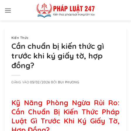
Bỏ
qua
nội
dung
Kiến Thức
Cần chuẩn bị kiến thức gì
trước khi ký giấy tờ, hợp
đồng?
ĐĂNG VÀO
03/02/2026
BỞI
BUI PHUONG
Kỹ Năng Phòng Ngừa Rủi Ro:
Cần Chuẩn Bị Kiến Thức Pháp
Luật Gì Trước Khi Ký Giấy Tờ,
Hợp Đồng?