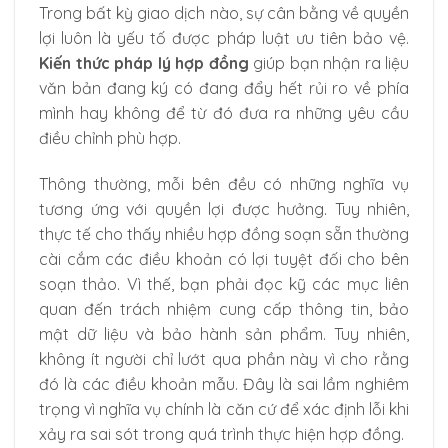
Trong bất kỳ giao dịch nào, sự cân bằng về quyền
lợi luôn là yếu tố được pháp luật ưu tiên bảo vệ.
Kiến thức pháp lý hợp đồng
giúp bạn nhận ra liệu
văn bản đang ký có đang đẩy hết rủi ro về phía
mình hay không để từ đó đưa ra những yêu cầu
điều chỉnh phù hợp.
Thông thường, mỗi bên đều có những nghĩa vụ
tương ứng với quyền lợi được hưởng. Tuy nhiên,
thực tế cho thấy nhiều hợp đồng soạn sẵn thường
cài cắm các điều khoản có lợi tuyệt đối cho bên
soạn thảo. Vì thế, bạn phải đọc kỹ các mục liên
quan đến trách nhiệm cung cấp thông tin, bảo
mật dữ liệu và bảo hành sản phẩm. Tuy nhiên,
không ít người chỉ lướt qua phần này vì cho rằng
đó là các điều khoản mẫu. Đây là sai lầm nghiêm
trọng vì nghĩa vụ chính là căn cứ để xác định lỗi khi
xảy ra sai sót trong quá trình thực hiện hợp đồng.