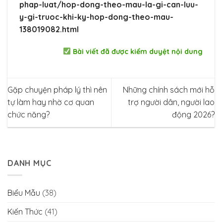
phap-luat/hop-dong-theo-mau-la-gi-can-luu-
y-gi-truoc-khi-ky-hop-dong-theo-mau-
138019082.html
Bài viết đã được kiểm duyệt nội dung
Gặp chuyện pháp lý thì nên
Những chính sách mới hỗ
tự làm hay nhờ cơ quan
trợ người dân, người lao
chức năng?
động 2026?
DANH MỤC
Biểu Mẫu
(38)
Kiến Thức
(41)