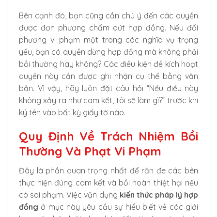
Bên cạnh đó, bạn cũng cần chú ý đến các quyền
được đơn phương chấm dứt hợp đồng. Nếu đối
phương vi phạm một trong các nghĩa vụ trọng
yếu, bạn có quyền dừng hợp đồng mà không phải
bồi thường hay không? Các điều kiện để kích hoạt
quyền này cần được ghi nhận cụ thể bằng văn
bản. Vì vậy, hãy luôn đặt câu hỏi “Nếu điều này
không xảy ra như cam kết, tôi sẽ làm gì?” trước khi
ký tên vào bất kỳ giấy tờ nào.
Quy Định Về Trách Nhiệm Bồi
Thường Và Phạt Vi Phạm
Đây là phần quan trọng nhất để răn đe các bên
thực hiện đúng cam kết và bồi hoàn thiệt hại nếu
có sai phạm. Việc vận dụng
kiến thức pháp lý hợp
đồng
ở mục này yêu cầu sự hiểu biết về các giới