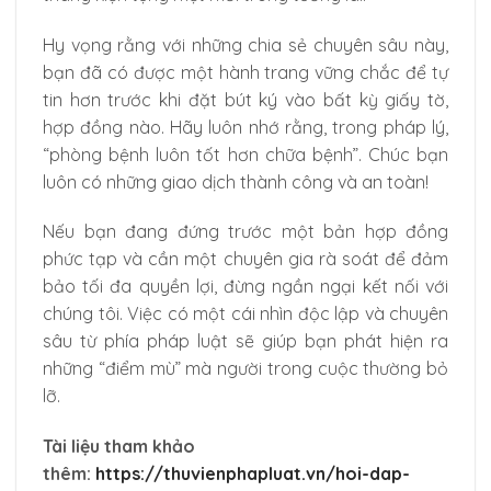
Hy vọng rằng với những chia sẻ chuyên sâu này,
bạn đã có được một hành trang vững chắc để tự
tin hơn trước khi đặt bút ký vào bất kỳ giấy tờ,
hợp đồng nào. Hãy luôn nhớ rằng, trong pháp lý,
“phòng bệnh luôn tốt hơn chữa bệnh”. Chúc bạn
luôn có những giao dịch thành công và an toàn!
Nếu bạn đang đứng trước một bản hợp đồng
phức tạp và cần một chuyên gia rà soát để đảm
bảo tối đa quyền lợi, đừng ngần ngại kết nối với
chúng tôi. Việc có một cái nhìn độc lập và chuyên
sâu từ phía pháp luật sẽ giúp bạn phát hiện ra
những “điểm mù” mà người trong cuộc thường bỏ
lỡ.
Tài liệu tham khảo
thêm:
https://thuvienphapluat.vn/hoi-dap-