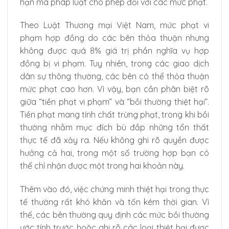
hạn mà pháp luật cho phép đối với các mức phạt.
Theo Luật Thương mại Việt Nam, mức phạt vi
phạm hợp đồng do các bên thỏa thuận nhưng
không được quá 8% giá trị phần nghĩa vụ hợp
đồng bị vi phạm. Tuy nhiên, trong các giao dịch
dân sự thông thường, các bên có thể thỏa thuận
mức phạt cao hơn. Vì vậy, bạn cần phân biệt rõ
giữa “tiền phạt vi phạm” và “bồi thường thiệt hại”.
Tiền phạt mang tính chất trừng phạt, trong khi bồi
thường nhằm mục đích bù đắp những tổn thất
thực tế đã xảy ra. Nếu không ghi rõ quyền được
hưởng cả hai, trong một số trường hợp bạn có
thể chỉ nhận được một trong hai khoản này.
Thêm vào đó, việc chứng minh thiệt hại trong thực
tế thường rất khó khăn và tốn kém thời gian. Vì
thế, các bên thường quy định các mức bồi thường
ước tính trước hoặc ghi rõ các loại thiệt hại được