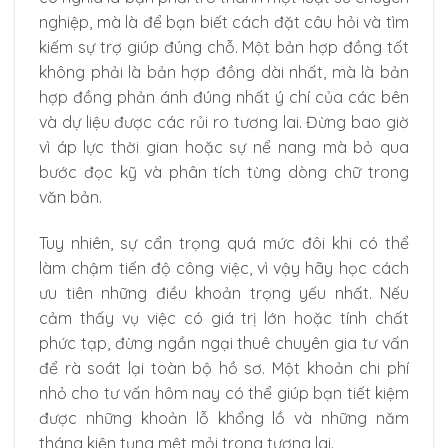
nghiệp, mà là để bạn biết cách đặt câu hỏi và tìm
kiếm sự trợ giúp đúng chỗ. Một bản hợp đồng tốt
không phải là bản hợp đồng dài nhất, mà là bản
hợp đồng phản ánh đúng nhất ý chí của các bên
và dự liệu được các rủi ro tương lai. Đừng bao giờ
vì áp lực thời gian hoặc sự nể nang mà bỏ qua
bước đọc kỹ và phân tích từng dòng chữ trong
văn bản.
Tuy nhiên, sự cẩn trọng quá mức đôi khi có thể
làm chậm tiến độ công việc, vì vậy hãy học cách
ưu tiên những điều khoản trọng yếu nhất. Nếu
cảm thấy vụ việc có giá trị lớn hoặc tính chất
phức tạp, đừng ngần ngại thuê chuyên gia tư vấn
để rà soát lại toàn bộ hồ sơ. Một khoản chi phí
nhỏ cho tư vấn hôm nay có thể giúp bạn tiết kiệm
được những khoản lỗ khổng lồ và những năm
tháng kiện tụng mệt mỏi trong tương lai.