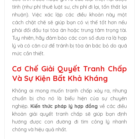
tính (như phí thuê luật sư, chi phí đi lại, tổn thất lợi
nhuận). Việc xác lập các điều khoản này một
cách chặt chẽ sẽ giúp bạn có vị thế tốt hơn nếu
phải đối đầu tại tòa án hoặc trung tâm trọng tài.
Tuy nhiên, hãy đảm bảo các con số đưa ra là hợp
lý và có căn cứ để tránh bị tòa án bác bỏ do quá
mức cần thiết.
Cơ Chế Giải Quyết Tranh Chấp
Và Sự Kiện Bất Khả Kháng
Không ai mong muốn tranh chấp xảy ra, nhưng
chuẩn bị cho nó là biểu hiện của sự chuyên
nghiệp.
Kiến thức pháp lý hợp đồng
về các điều
khoản giải quyết tranh chấp sẽ giúp bạn định
hướng được con đường đi tìm công lý nhanh
chóng và hiệu quả nhất.