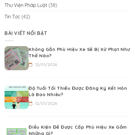
Thư Viện Pháp Luật
(38)
Tin Tức
(42)
BÀI VIẾT NỔI BẬT
Không Gắn Phù Hiệu Xe Sẽ Bị Xử Phạt Như
Thế Nào?
12/01/2026
Độ Tuổi Tối Thiểu Được Đăng Ký Kết Hôn
Là Bao Nhiêu?
12/01/2026
Điều Kiện Để Được Cấp Phù Hiệu Xe Gồm
Những Gì?