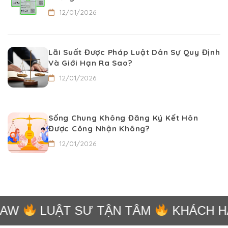
12/01/2026
Lãi Suất Được Pháp Luật Dân Sự Quy Định
Và Giới Hạn Ra Sao?
12/01/2026
Sống Chung Không Đăng Ký Kết Hôn
Được Công Nhận Không?
12/01/2026
AW
LUẬT SƯ TẬN TÂM
KHÁCH HÀ