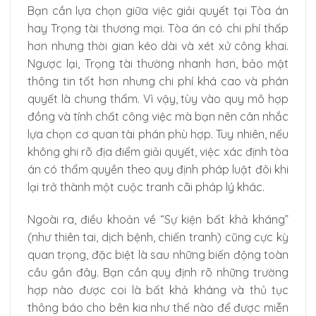
Bạn cần lựa chọn giữa việc giải quyết tại Tòa án
hay Trọng tài thương mại. Tòa án có chi phí thấp
hơn nhưng thời gian kéo dài và xét xử công khai.
Ngược lại, Trọng tài thường nhanh hơn, bảo mật
thông tin tốt hơn nhưng chi phí khá cao và phán
quyết là chung thẩm. Vì vậy, tùy vào quy mô hợp
đồng và tính chất công việc mà bạn nên cân nhắc
lựa chọn cơ quan tài phán phù hợp. Tuy nhiên, nếu
không ghi rõ địa điểm giải quyết, việc xác định tòa
án có thẩm quyền theo quy định pháp luật đôi khi
lại trở thành một cuộc tranh cãi pháp lý khác.
Ngoài ra, điều khoản về “Sự kiện bất khả kháng”
(như thiên tai, dịch bệnh, chiến tranh) cũng cực kỳ
quan trọng, đặc biệt là sau những biến động toàn
cầu gần đây. Bạn cần quy định rõ những trường
hợp nào được coi là bất khả kháng và thủ tục
thông báo cho bên kia như thế nào để được miễn