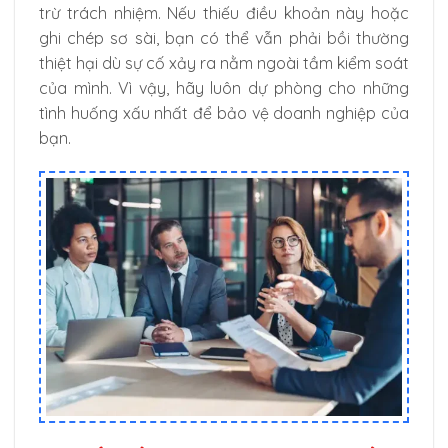
trừ trách nhiệm. Nếu thiếu điều khoản này hoặc
ghi chép sơ sài, bạn có thể vẫn phải bồi thường
thiệt hại dù sự cố xảy ra nằm ngoài tầm kiểm soát
của mình. Vì vậy, hãy luôn dự phòng cho những
tình huống xấu nhất để bảo vệ doanh nghiệp của
bạn.