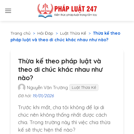
Bỏ
qua
nội
dung
Trang chủ
>
Hỏi Đáp
>
Luật Thừa Kế
>
Thừa kế theo
pháp luật và theo di chúc khác nhau như nào?
Thừa kế theo pháp luật và
theo di chúc khác nhau như
nào?
Nguyễn Văn Trường
Luật Thừa Kế
Đã hỏi:
19/01/2026
Trước khi mất, cha tôi không để lại di
chúc nên không thống nhất được cách
chia. Trong trường này thì việc chia thừa
kế sẽ thực hiện thế nào?