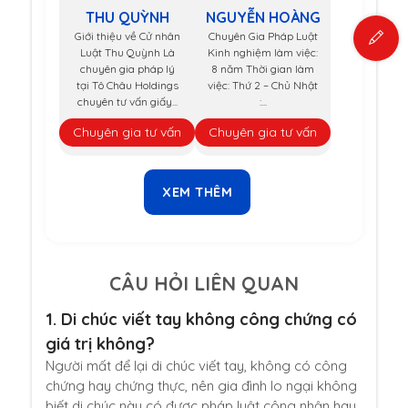
THU QUỲNH
NGUYỄN HOÀNG
Giới thiệu về Cử nhân
Chuyên Gia Pháp Luật
Luật Thu Quỳnh Là
Kinh nghiệm làm việc:
chuyên gia pháp lý
8 năm Thời gian làm
tại Tô Châu Holdings
việc: Thứ 2 – Chủ Nhật
chuyên tư vấn giấy...
:...
Chuyên gia tư vấn
Chuyên gia tư vấn
XEM THÊM
CÂU HỎI LIÊN QUAN
1.
Di chúc viết tay không công chứng có
giá trị không?
Người mất để lại di chúc viết tay, không có công
chứng hay chứng thực, nên gia đình lo ngại không
biết di chúc này có được pháp luật công nhận hay