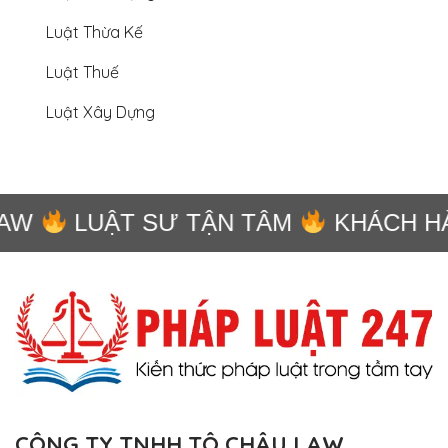
Luật Thừa Kế
Luật Thuế
Luật Xây Dựng
AW
LUẬT SƯ TẬN TÂM
KHÁCH HÀ
CÔNG TY TNHH TÔ CHÂU LAW