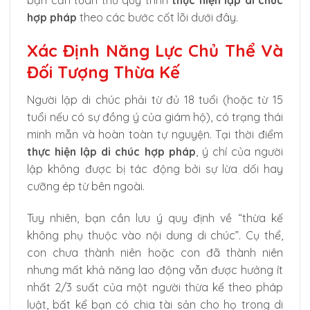
hợp pháp
theo các bước cốt lõi dưới đây.
Xác Định Năng Lực Chủ Thể Và
Đối Tượng Thừa Kế
Người lập di chúc phải từ đủ 18 tuổi (hoặc từ 15
tuổi nếu có sự đồng ý của giám hộ), có trạng thái
minh mẫn và hoàn toàn tự nguyện. Tại thời điểm
thực hiện lập di chúc hợp pháp
, ý chí của người
lập không được bị tác động bởi sự lừa dối hay
cưỡng ép từ bên ngoài.
Tuy nhiên, bạn cần lưu ý quy định về “thừa kế
không phụ thuộc vào nội dung di chúc”. Cụ thể,
con chưa thành niên hoặc con đã thành niên
nhưng mất khả năng lao động vẫn được hưởng ít
nhất 2/3 suất của một người thừa kế theo pháp
luật, bất kể bạn có chia tài sản cho họ trong di