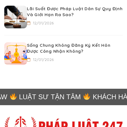
Lãi Suất Được Pháp Luật Dân Sự Quy Định
Và Giới Hạn Ra Sao?
12/01/2026
Sống Chung Không Đăng Ký Kết Hôn
Được Công Nhận Không?
12/01/2026
W
LUẬT SƯ TẬN TÂM
KHÁCH HÀN