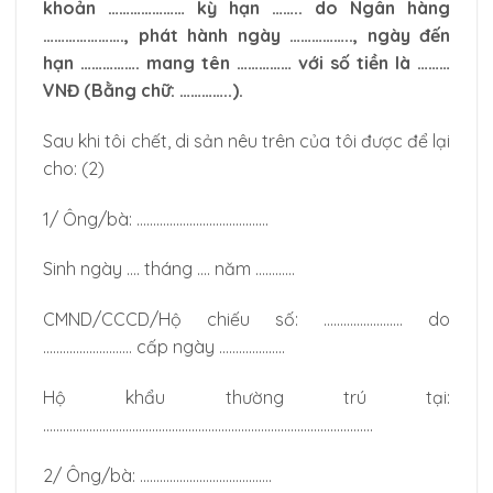
khoản ………………… kỳ hạn …….. do Ngân hàng
…………………., phát hành ngày …………….., ngày đến
hạn ……………. mang tên …………… với số tiền là ………
VNĐ (Bằng chữ: …………..).
Sau khi tôi chết, di sản nêu trên của tôi được để lại
cho: (2)
1/ Ông/bà: ………………………………….
Sinh ngày …. tháng …. năm …………
CMND/CCCD/Hộ chiếu số: …………………… do
……………………… cấp ngày ………………..
Hộ khẩu thường trú tại:
……………………………………………………………………………………….
2/ Ông/bà: ………………………………….