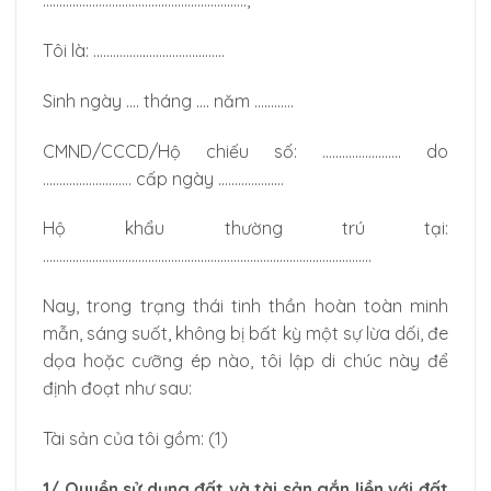
……………………………………………………..,
Tôi là: ………………………………….
Sinh ngày …. tháng …. năm …………
CMND/CCCD/Hộ chiếu số: …………………… do
……………………… cấp ngày ………………..
Hộ khẩu thường trú tại:
……………………………………………………………………………………….
Nay, trong trạng thái tinh thần hoàn toàn minh
mẫn, sáng suốt, không bị bất kỳ một sự lừa dối, đe
dọa hoặc cưỡng ép nào, tôi lập di chúc này để
định đoạt như sau:
Tài sản của tôi gồm: (1)
1/ Quyền sử dụng đất và tài sản gắn liền với đất