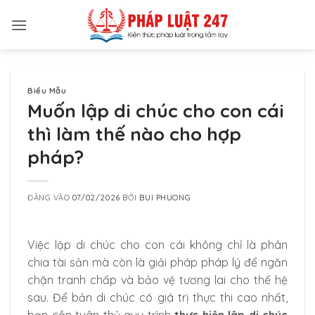
Bỏ
qua
nội
dung
Biểu Mẫu
Muốn lập di chúc cho con cái
thì làm thế nào cho hợp
pháp?
ĐĂNG VÀO
07/02/2026
BỞI
BUI PHUONG
Việc lập di chúc cho con cái không chỉ là phân
chia tài sản mà còn là giải pháp pháp lý để ngăn
chặn tranh chấp và bảo vệ tương lai cho thế hệ
sau. Để bản di chúc có giá trị thực thi cao nhất,
bạn cần tuân thủ quy trình
thực hiện lập di chúc