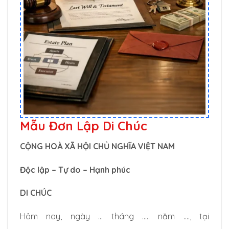
Mẫu Đơn Lập Di Chúc
CỘNG HOÀ XÃ HỘI CHỦ NGHĨA VIỆT NAM
Độc lập – Tự do – Hạnh phúc
DI CHÚC
Hôm nay, ngày … tháng ….. năm …., tại