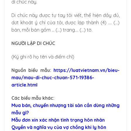
di chúc này.
Di chúc này được tự tay tôi viết, thể hiện đầy đủ,
dứt khoát ý chí của tôi, được lập thành (4) …. (…)
bản, mỗi bản gồm … (…) trang…. (…) tờ.
NGƯỜI LẬP DI CHÚC
(Ký ghi rõ họ tên và điểm chỉ)
Nguồn biểu mẫu:
https://luatvietnam.vn/bieu-
mau/mau-di-chuc-chuan-571-19386-
article.html
Các biểu mẫu khác:
Mua bán, chuyển nhượng tài sản cần dùng những
mẫu gì?
Mẫu đơn xin xác nhận tình trạng hôn nhân
Quyền và nghĩa vụ của vợ chồng khi ly hôn