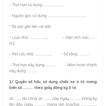
– Thời hạn sử dụng: ………………………..
– Nguồn gốc sử dụng: ………………………………………………
* Tài sản gắn liền với đất:
– Loại nhà: ……………………; – Diện tích sàn: ………
m2
– Kết cấu nhà : …………………; – Số tầng : ………….
– Thời hạn xây dựng: …………; – Năm hoàn thành
xây dựng : …………
2/ Quyền sở hữu, sử dụng chiếc xe ô tô mang
biển số …………. theo giấy đăng ký ô tô
số ……… do công an ………. cấp ngày …………… Đăng ký
lần đầu ngày …………… mang tên ông/bà: ………………….