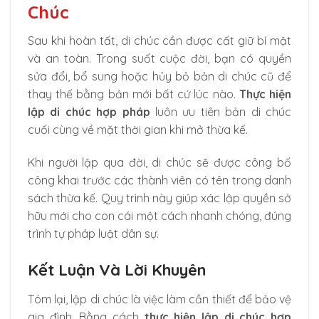
Chúc
Sau khi hoàn tất, di chúc cần được cất giữ bí mật
và an toàn. Trong suốt cuộc đời, bạn có quyền
sửa đổi, bổ sung hoặc hủy bỏ bản di chúc cũ để
thay thế bằng bản mới bất cứ lúc nào.
Thực hiện
lập di chúc hợp pháp
luôn ưu tiên bản di chúc
cuối cùng về mặt thời gian khi mở thừa kế.
Khi người lập qua đời, di chúc sẽ được công bố
công khai trước các thành viên có tên trong danh
sách thừa kế. Quy trình này giúp xác lập quyền sở
hữu mới cho con cái một cách nhanh chóng, đúng
trình tự pháp luật dân sự.
Kết Luận Và Lời Khuyên
Tóm lại, lập di chúc là việc làm cần thiết để bảo vệ
gia đình. Bằng cách
thực hiện lập di chúc hợp