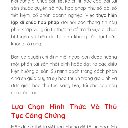
Nội dung di chúc cần liệt kê chính xác các loại tài
sản thuộc quyền sở hữu hợp pháp như sổ đỏ, sổ
tiết kiệm, cổ phần doanh nghiệp. Việc
thực hiện
lập di chúc hợp pháp
đòi hỏi các thông tin này
phải khớp với giấy tờ thực tế để tránh việc di chúc
bị tuyên vô hiệu do tài sản không tồn tại hoặc
không rõ ràng.
Bạn có quyền chỉ định mỗi người con được hưởng
một phần tài sản nhất định hoặc đặt ra các điều
kiện hưởng di sản. Sự minh bạch trong cách phân
chia sẽ giúp duy trì sự hòa thuận trong gia đình và
đơn giản hóa thủ tục sang tên, đổi chủ sau này
cho các con.
Lựa Chọn Hình Thức Và Thủ
Tục Công Chứng
Mặc dù có thể tự viết tay, nhưng để tối ưu hóa tính