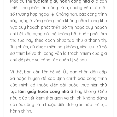
Mặc dù
thủ tục làm giấy hoàn công nhà ở
là cần
thiết cho phần lớn công trình, nhưng vẫn có một
số trường hợp ngoại lệ. Chẳng hạn, các công trình
xây dựng ở vùng nông thôn không nằm trong khu
vực quy hoạch phát triển đô thị hoặc quy hoạch
chi tiết xây dựng có thể không bắt buộc phải làm
thủ tục này theo cách phức tạp như ở thành thị.
Tuy nhiên, dù được miễn hay không, việc lưu trữ hồ
sơ thiết kế và thi công vẫn là trách nhiệm của gia
chủ để phục vụ công tác quản lý về sau.
Vì thế, bạn cần liên hệ với Ủy ban nhân dân cấp
xã hoặc huyện để xác định chính xác công trình
của mình có thuộc diện bắt buộc thực hiện
thủ
tục làm giấy hoàn công nhà ở
hay không. Điều
này giúp tiết kiệm thời gian và chi phí không đáng
có nếu công trình thuộc diện đơn giản hóa thủ tục
hành chính.