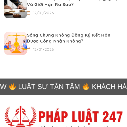
Và Giới Hạn Ra Sao?
12/01/2026
Sống Chung Không Đăng Ký Kết Hôn
Được Công Nhận Không?
12/01/2026
W
LUẬT SƯ TẬN TÂM
KHÁCH HÀNG