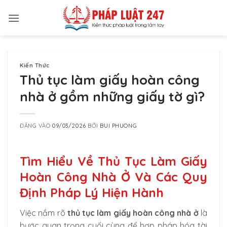
Bỏ
qua
nội
dung
Kiến Thức
Thủ tục làm giấy hoàn công
nhà ở gồm những giấy tờ gì?
ĐĂNG VÀO
09/03/2026
BỞI
BUI PHUONG
Tìm Hiểu Về Thủ Tục Làm Giấy
Hoàn Công Nhà Ở Và Các Quy
Định Pháp Lý Hiện Hành
Việc nắm rõ
thủ tục làm giấy hoàn công nhà ở
là
bước quan trọng cuối cùng để hợp pháp hóa tài