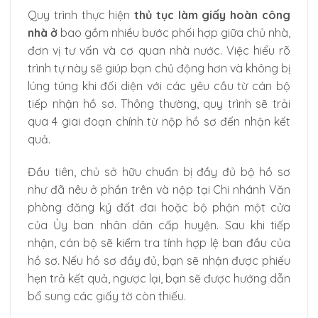
Quy trình thực hiện
thủ tục làm giấy hoàn công
nhà ở
bao gồm nhiều bước phối hợp giữa chủ nhà,
đơn vị tư vấn và cơ quan nhà nước. Việc hiểu rõ
trình tự này sẽ giúp bạn chủ động hơn và không bị
lúng túng khi đối diện với các yêu cầu từ cán bộ
tiếp nhận hồ sơ. Thông thường, quy trình sẽ trải
qua 4 giai đoạn chính từ nộp hồ sơ đến nhận kết
quả.
Đầu tiên, chủ sở hữu chuẩn bị đầy đủ bộ hồ sơ
như đã nêu ở phần trên và nộp tại Chi nhánh Văn
phòng đăng ký đất đai hoặc bộ phận một cửa
của Ủy ban nhân dân cấp huyện. Sau khi tiếp
nhận, cán bộ sẽ kiểm tra tính hợp lệ ban đầu của
hồ sơ. Nếu hồ sơ đầy đủ, bạn sẽ nhận được phiếu
hẹn trả kết quả, ngược lại, bạn sẽ được hướng dẫn
bổ sung các giấy tờ còn thiếu.