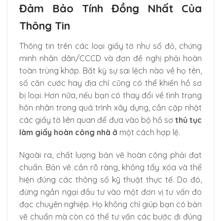
Đảm Bảo Tính Đồng Nhất Của
Thông Tin
Thông tin trên các loại giấy tờ như sổ đỏ, chứng
minh nhân dân/CCCD và đơn đề nghị phải hoàn
toàn trùng khớp. Bất kỳ sự sai lệch nào về họ tên,
số căn cước hay địa chỉ cũng có thể khiến hồ sơ
bị loại. Hơn nữa, nếu bạn có thay đổi về tình trạng
hôn nhân trong quá trình xây dựng, cần cập nhật
các giấy tờ liên quan để đưa vào bộ hồ sơ
thủ tục
làm giấy hoàn công nhà ở
một cách hợp lệ.
Ngoài ra, chất lượng bản vẽ hoàn công phải đạt
chuẩn. Bản vẽ cần rõ ràng, không tẩy xóa và thể
hiện đúng các thông số kỹ thuật thực tế. Do đó,
đừng ngần ngại đầu tư vào một đơn vị tư vấn đo
đạc chuyên nghiệp. Họ không chỉ giúp bạn có bản
vẽ chuẩn mà còn có thể tư vấn các bước đi đúng