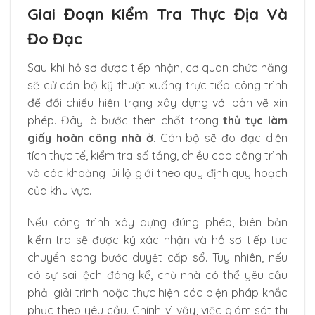
Giai Đoạn Kiểm Tra Thực Địa Và
Đo Đạc
Sau khi hồ sơ được tiếp nhận, cơ quan chức năng
sẽ cử cán bộ kỹ thuật xuống trực tiếp công trình
để đối chiếu hiện trạng xây dựng với bản vẽ xin
phép. Đây là bước then chốt trong
thủ tục làm
giấy hoàn công nhà ở
. Cán bộ sẽ đo đạc diện
tích thực tế, kiểm tra số tầng, chiều cao công trình
và các khoảng lùi lộ giới theo quy định quy hoạch
của khu vực.
Nếu công trình xây dựng đúng phép, biên bản
kiểm tra sẽ được ký xác nhận và hồ sơ tiếp tục
chuyển sang bước duyệt cấp sổ. Tuy nhiên, nếu
có sự sai lệch đáng kể, chủ nhà có thể yêu cầu
phải giải trình hoặc thực hiện các biện pháp khắc
phục theo yêu cầu. Chính vì vậy, việc giám sát thi