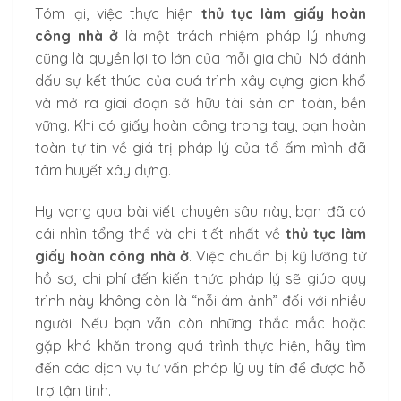
Tóm lại, việc thực hiện
thủ tục làm giấy hoàn
công nhà ở
là một trách nhiệm pháp lý nhưng
cũng là quyền lợi to lớn của mỗi gia chủ. Nó đánh
dấu sự kết thúc của quá trình xây dựng gian khổ
và mở ra giai đoạn sở hữu tài sản an toàn, bền
vững. Khi có giấy hoàn công trong tay, bạn hoàn
toàn tự tin về giá trị pháp lý của tổ ấm mình đã
tâm huyết xây dựng.
Hy vọng qua bài viết chuyên sâu này, bạn đã có
cái nhìn tổng thể và chi tiết nhất về
thủ tục làm
giấy hoàn công nhà ở
. Việc chuẩn bị kỹ lưỡng từ
hồ sơ, chi phí đến kiến thức pháp lý sẽ giúp quy
trình này không còn là “nỗi ám ảnh” đối với nhiều
người. Nếu bạn vẫn còn những thắc mắc hoặc
gặp khó khăn trong quá trình thực hiện, hãy tìm
đến các dịch vụ tư vấn pháp lý uy tín để được hỗ
trợ tận tình.