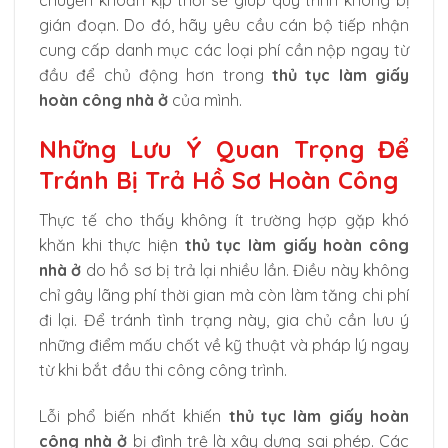
gián đoạn. Do đó, hãy yêu cầu cán bộ tiếp nhận
cung cấp danh mục các loại phí cần nộp ngay từ
đầu để chủ động hơn trong
thủ tục làm giấy
hoàn công nhà ở
của mình.
Những Lưu Ý Quan Trọng Để
Tránh Bị Trả Hồ Sơ Hoàn Công
Thực tế cho thấy không ít trường hợp gặp khó
khăn khi thực hiện
thủ tục làm giấy hoàn công
nhà ở
do hồ sơ bị trả lại nhiều lần. Điều này không
chỉ gây lãng phí thời gian mà còn làm tăng chi phí
đi lại. Để tránh tình trạng này, gia chủ cần lưu ý
những điểm mấu chốt về kỹ thuật và pháp lý ngay
từ khi bắt đầu thi công công trình.
Lỗi phổ biến nhất khiến
thủ tục làm giấy hoàn
công nhà ở
bị đình trệ là xây dựng sai phép. Các