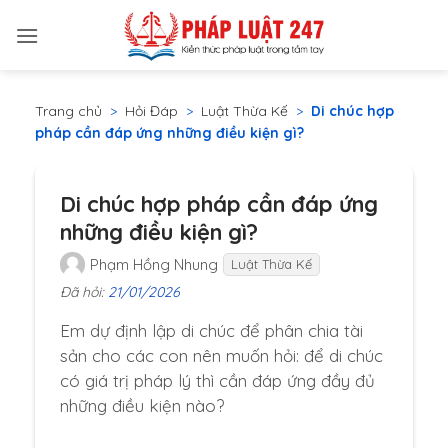
Bỏ
qua
nội
dung
Trang chủ
>
Hỏi Đáp
>
Luật Thừa Kế
>
Di chúc hợp
pháp cần đáp ứng những điều kiện gì?
Di chúc hợp pháp cần đáp ứng
những điều kiện gì?
Phạm Hồng Nhung
Luật Thừa Kế
Đã hỏi:
21/01/2026
Em dự định lập di chúc để phân chia tài
sản cho các con nên muốn hỏi: để di chúc
có giá trị pháp lý thì cần đáp ứng đầy đủ
những điều kiện nào?