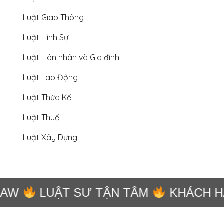
Luật Giao Thông
Luật Hình Sự
Luật Hôn nhân và Gia đình
Luật Lao Động
Luật Thừa Kế
Luật Thuế
Luật Xây Dựng
AW
LUẬT SƯ TẬN TÂM
KHÁCH HÀ