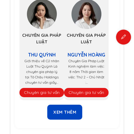
CHUYÊN GIA PHÁP
CHUYÊN GIA PHÁP
LUẬT
LUẬT
THU QUỲNH
NGUYỄN HOÀNG
Giới thiệu về Cử nhân
Chuyên Gia Pháp Luật
Luật Thu Quỳnh Là
Kinh nghiệm làm việc:
chuyên gia pháp lý
8 năm Thời gian làm
tại Tô Châu Holdings
việc: Thứ 2 – Chủ Nhật
chuyên tư vấn giấy...
:...
Chuyên gia tư vấn
Chuyên gia tư vấn
XEM THÊM