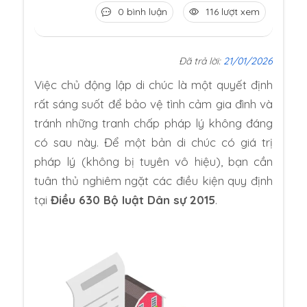
0 bình luận
116 lượt xem
Đã trả lời:
21/01/2026
Việc chủ động lập di chúc là một quyết định
rất sáng suốt để bảo vệ tình cảm gia đình và
tránh những tranh chấp pháp lý không đáng
có sau này. Để một bản di chúc có giá trị
pháp lý (không bị tuyên vô hiệu), bạn cần
tuân thủ nghiêm ngặt các điều kiện quy định
tại
Điều 630 Bộ luật Dân sự 2015
.