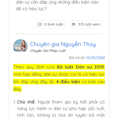
dân sự cần đáp ứng những điều kiện nào
để có hiệu lực?
0 bình luận
375 lượt xem
Chuyên gia Nguyễn Thúy
Chuyên Gia Pháp Luật
Đã trả lời:
15/01/2026
Theo quy định của
Bộ luật Dân sự 2015
,
một hợp đồng dân sự được coi là có hiệu lực
khi đáp ứng đầy đủ
4 điều kiện
cơ bản sau
đây:
Chủ thể:
Người tham gia ký kết phải có
năng lực hành vi dân sự phù hợp (đủ tuổi,
tỉnh táo, không bị tòa án tuyên bố mất