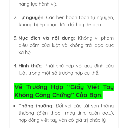
năng lực hành vi).
Tự nguyện:
Các bên hoàn toàn tự nguyện,
không bị ép buộc, lừa dối hay đe dọa.
Mục đích và nội dung:
Không vi phạm
điều cấm của luật và không trái đạo đức
xã hội.
Hình thức:
Phải phù hợp với quy định của
luật trong một số trường hợp cụ thể.
Về Trường Hợp “Giấy Viết Tay
Không Công Chứng” Của Bạn:
Thông thường:
Đối với các tài sản thông
thường (điện thoại, máy tính, quần áo…),
hợp đồng viết tay vẫn có giá trị pháp lý.