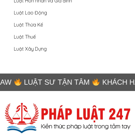
Luật Hôn nhân và Gia đình
Luật Lao Động
Luật Thừa Kế
Luật Thuế
Luật Xây Dựng
LAW
LUẬT SƯ TẬN TÂM
KHÁCH HÀ