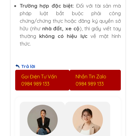
Trường hợp đặc biệt:
Đối với tài sản mà
pháp luật bắt buộc phải công
chứng/chứng thực hoặc đăng ký quyền sở
hữu (như
nhà đất, xe cộ
), thì giấy viết tay
thường
không có hiệu lực
về mặt hình
thức.
Trả lời
Gọi Điện Tư Vấn
Nhắn Tin Zalo
0984 989 133
0984 989 133