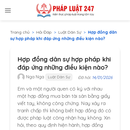
Bỏ
qua
nội
dung
Trang chủ
>
Hỏi Đáp
>
Luật Dân Sự
>
Hợp đồng dân
sự hợp pháp khi đáp ứng những điều kiện nào?
Hợp đồng dân sự hợp pháp khi
đáp ứng những điều kiện nào?
Nga Nga
Luật Dân Sự
Đã hỏi:
14/01/2026
Em và một người quen có ký với nhau
một hợp đồng mua bán tài sản bằng giấy
viết tay, không công chứng. Nay xảy ra
tranh chấp thì không biết hợp đồng đó có
được pháp luật công nhận hay không. Xin
hỏi, theo quy định hiện hành, hợp đồng