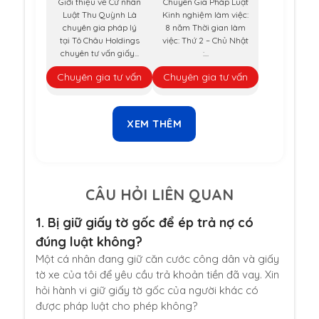
Giới thiệu về Cử nhân
Chuyên Gia Pháp Luật
Luật Thu Quỳnh Là
Kinh nghiệm làm việc:
chuyên gia pháp lý
8 năm Thời gian làm
tại Tô Châu Holdings
việc: Thứ 2 – Chủ Nhật
chuyên tư vấn giấy...
:...
Chuyên gia tư vấn
Chuyên gia tư vấn
XEM THÊM
CÂU HỎI LIÊN QUAN
1.
Bị giữ giấy tờ gốc để ép trả nợ có
đúng luật không?
Một cá nhân đang giữ căn cước công dân và giấy
tờ xe của tôi để yêu cầu trả khoản tiền đã vay. Xin
hỏi hành vi giữ giấy tờ gốc của người khác có
được pháp luật cho phép không?