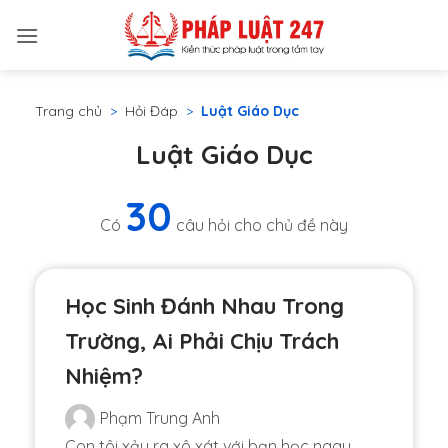
Bỏ
qua
nội
dung
Trang chủ
>
Hỏi Đáp
>
Luật Giáo Dục
Luật Giáo Dục
30
Có
câu hỏi cho chủ đề này
Học Sinh Đánh Nhau Trong
Trường, Ai Phải Chịu Trách
Nhiệm?
Phạm Trung Anh
Con tôi xảy ra xô xát với bạn học ngay