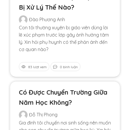
Bị Xử Lý Thế Nào?
Đào Phương Anh
Con tôi thường xuyên bị giáo viên dùng lời
lẽ xúc phạm trước lớp gây ảnh hưởng tâm
lý. Xin hỏi phụ huynh có thể phản ánh đến
cơ quan nào?
83 lượt xem
0 bình luận
Có Được Chuyển Trường Giữa
Năm Học Không?
Đỗ Thị Phong
Gia đình tôi chuyển nơi sinh sống nên muốn
cho con chuyển trường giữa học kỳ. Xin hỏi