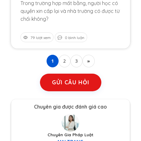
Trong trường hợp mất bằng, người học có
quyền xin cấp lại và nhà trường có được từ
chối không?
79 lượt xem
0 bình luận
1
2
3
»
GỬI CÂU HỎI
Chuyên gia được đánh giá cao
Chuyên Gia Pháp Luật