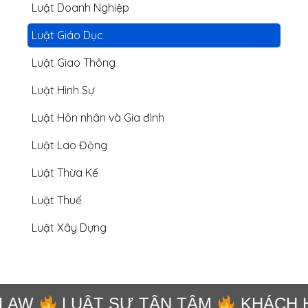
Luật Doanh Nghiệp
Luật Giáo Dục
Luật Giao Thông
Luật Hình Sự
Luật Hôn nhân và Gia đình
Luật Lao Động
Luật Thừa Kế
Luật Thuế
Luật Xây Dựng
LAW
LUẬT SƯ TẬN TÂM
KHÁCH H