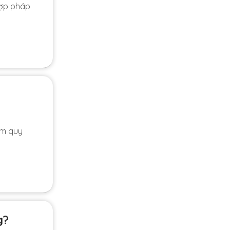
hợp pháp
ạm quy
g?