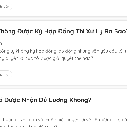
h luận
Không Được Ký Hợp Đồng Thì Xử Lý Ra Sao
h
, công ty không ký hợp đồng lao động nhưng vẫn yêu cầu tôi t
ày quyền lợi của tôi được giải quyết thế nào?
h luận
Có Được Nhận Đủ Lương Không?
ì chuẩn bị sinh con và muốn biết quyền lợi về tiền lương, trợ cấ
nào theo quy định hiện nay?