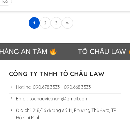
h luận
1
2
3
»
ÀNG AN TÂM
TÔ CHÂU LAW
CÔNG TY TNHH TÔ CHÂU LAW
Hotline: 090.678.3533 - 090.668.3533
Email: tochauvietnam@gmail.com
Địa chỉ: 218/16 đường số 11, Phường Thủ Đức, TP
Hồ Chí Minh.