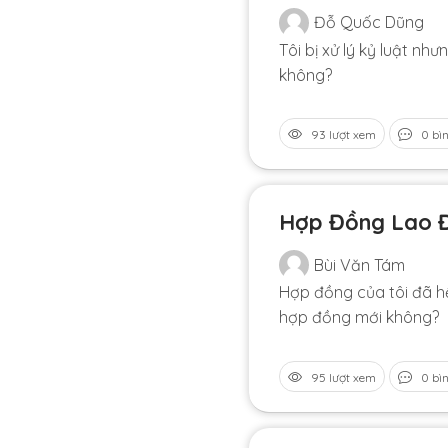
Đỗ Quốc Dũng
Tôi bị xử lý kỷ luật nh
không?
93 lượt xem
0 bì
Hợp Đồng Lao Đ
Bùi Văn Tám
Hợp đồng của tôi đã hế
hợp đồng mới không?
95 lượt xem
0 bì