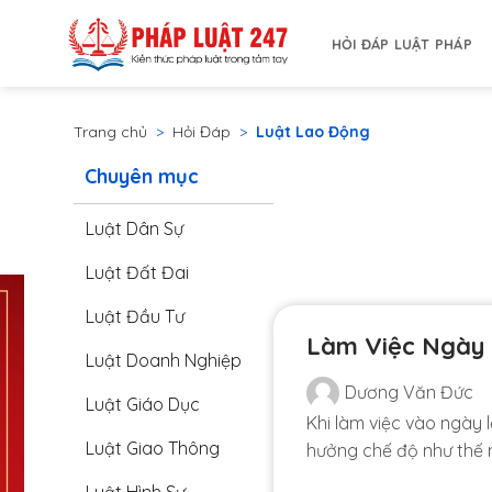
Bỏ
qua
HỎI ĐÁP LUẬT PHÁP
nội
dung
Trang chủ
>
Hỏi Đáp
>
Luật Lao Động
Chuyên mục
Luật Dân Sự
Luật Đất Đai
Luật Đầu Tư
Làm Việc Ngày 
Luật Doanh Nghiệp
Dương Văn Đức
Luật Giáo Dục
Khi làm việc vào ngày 
Luật Giao Thông
hưởng chế độ như thế 