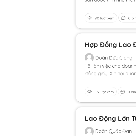
90 lượt xem
0 bì
Hợp Đồng Lao Đ
Đoàn Đức Giang
Tôi làm việc cho doan
đồng giấy. Xin hỏi qu
86 lượt xem
0 bìn
Lao Động Lớn T
Doãn Quốc Đan