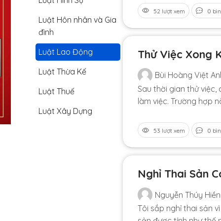
Luật Hình Sự
52 lượt xem
0 bìn
Luật Hôn nhân và Gia
đình
Luật Lao Động
Thử Việc Xong 
Luật Thừa Kế
Bùi Hoàng Việt An
Sau thời gian thử việc
Luật Thuế
làm việc. Trường hợp n
Luật Xây Dựng
53 lượt xem
0 bìn
Nghỉ Thai Sản 
Nguyễn Thúy Hiền
Tôi sắp nghỉ thai sản v
sản được tính như thế 