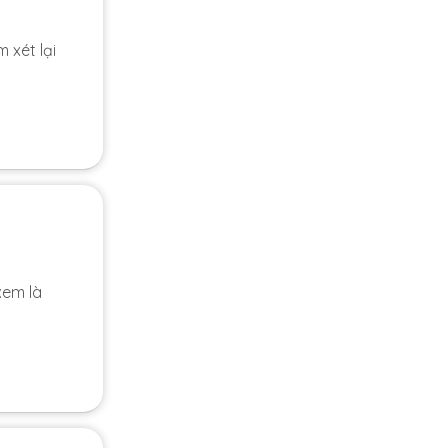
 xét lại
xem là