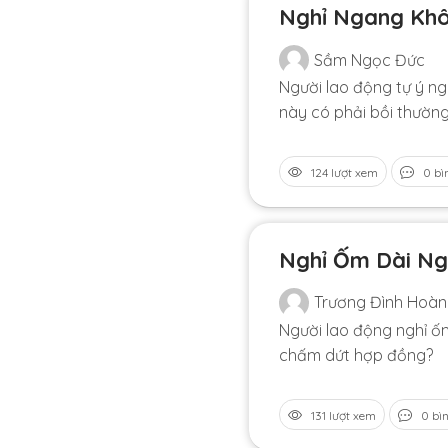
Nghỉ Ngang Khô
Sầm Ngọc Đức
Người lao động tự ý ng
này có phải bồi thườn
124 lượt xem
0 bì
Nghỉ Ốm Dài Ng
Trương Đình Hoà
Người lao động nghỉ ố
chấm dứt hợp đồng?
131 lượt xem
0 bì