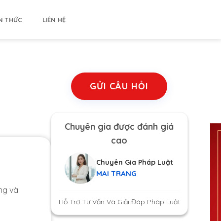
N THỨC
LIÊN HỆ
GỬI CÂU HỎI
Chuyên gia được đánh giá
cao
Chuyên Gia Pháp Luật
MAI TRANG
ng và
Hỗ Trợ Tư Vấn Và Giải Đáp Pháp Luật