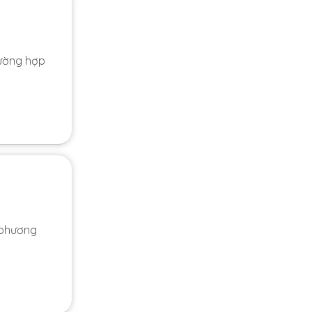
rường hợp
 phương