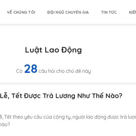
VỀ CHÚNG TÔI
ĐỘI NGŨ CHUYÊN GIA
TIN TỨC
KIẾ
Luật Lao Động
28
Có
câu hỏi cho chủ đề này
Lễ, Tết Được Trả Lương Như Thế Nào?
lễ, Tết theo yêu cầu của công ty, người lao động được trả lươ
nào?