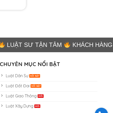
LUẬT SƯ TẬN TÂM
KHÁCH HÀNG 
CHUYÊN MỤC NỔI BẬT
Luật Dân Sự
Luật Đất Đai
Luật Giao Thông
Luật Xây Dựng