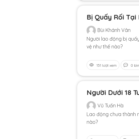
Bị Quấy Rối Tại
Bùi Khánh Vân
Người lao động bị quấy
vệ như thế nào?
151 lượt xem
0 bì
Người Dưới 18 T
Vũ Tuấn Hà
Lao động chưa thành ni
nào?