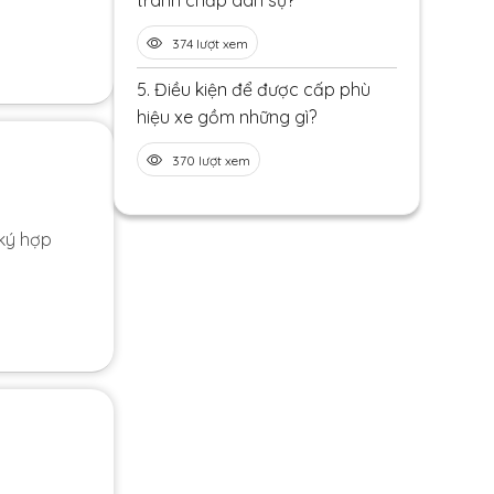
tranh chấp dân sự?
374 lượt xem
5.
Điều kiện để được cấp phù
hiệu xe gồm những gì?
370 lượt xem
 ký hợp