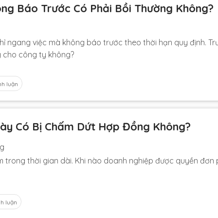
ng Báo Trước Có Phải Bồi Thường Không?
hỉ ngang việc mà không báo trước theo thời hạn quy định. T
g cho công ty không?
nh luận
ày Có Bị Chấm Dứt Hợp Đồng Không?
ng
m trong thời gian dài. Khi nào doanh nghiệp được quyền đơn
nh luận