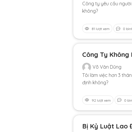
Công ty yêu cầu người 
không?
81 lượt xem
0 bìn
Công Ty Không 
Võ Văn Dũng
Tôi làm việc hơn 3 th
định không?
92 lượt xem
0 bì
Bị Kỷ Luật Lao