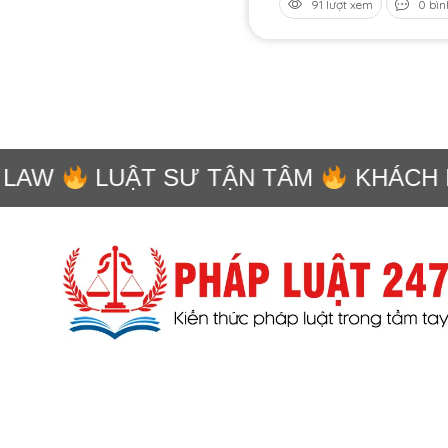
91 lượt xem
0 bìn
LAW
LUẬT SƯ TẬN TÂM
KHÁCH H