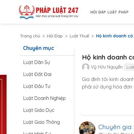
Bỏ
qua
HỎI ĐÁP LUẬT PHÁP
nội
dung
Trang chủ
>
Hỏi Đáp
>
Luật Thuế
>
Hộ kinh doanh có
Chuyên mục
Hộ kinh doanh c
Luật Dân Sự
Vỹ Hữu Nguyễn
Luậ
Luật Đất Đai
Gia đình tôi kinh doan
Luật Đầu Tư
phải sử dụng hóa đơn 
Luật Doanh Nghiệp
Luật Giáo Dục
Luật Giao Thông
Chuyên gia