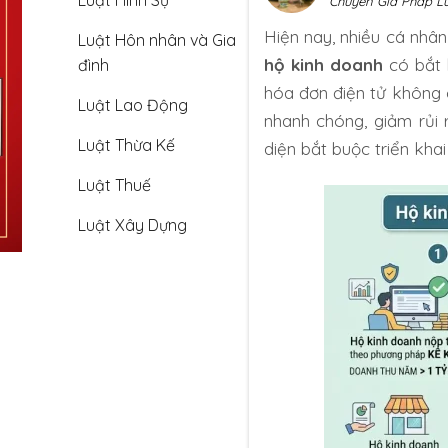
Luật Hình Sự
Chuyên Gia Pháp L
Hiện nay, nhiều cá nhâ
Luật Hôn nhân và Gia
hộ kinh doanh
có bắt 
đình
hóa đơn điện tử không 
Luật Lao Động
nhanh chóng, giảm rủi 
Luật Thừa Kế
diện bắt buộc triển khai
Luật Thuế
Luật Xây Dựng