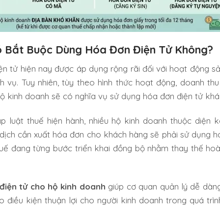
ó Bắt Buộc Dùng Hóa Đơn Điện Tử Không?
n tử hiện nay được áp dụng rộng rãi đối với hoạt động sả
 vụ. Tuy nhiên, tùy theo hình thức hoạt động, doanh th
ộ kinh doanh sẽ có nghĩa vụ sử dụng hóa đơn điện tử khá
 luật thuế hiện hành, nhiều hộ kinh doanh thuộc diện k
 dịch cần xuất hóa đơn cho khách hàng sẽ phải sử dụng h
thuế đang từng bước triển khai đồng bộ nhằm thay thế ho
điện tử cho hộ kinh doanh
giúp cơ quan quản lý dễ dàn
o điều kiện thuận lợi cho người kinh doanh trong quá trìn