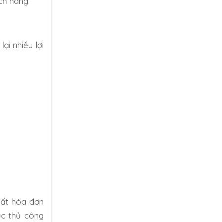
ch hàng.
ại nhiều lợi
uất hóa đơn
ục thủ công