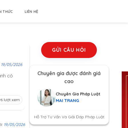
N THỨC
LIÊN HỆ
GỬI CÂU HỎI
:
19/05/2026
Chuyên gia được đánh giá
anh có
cao
Chuyên Gia Pháp Luật
96 lượt xem
MAI TRANG
Hỗ Trợ Tư Vấn Và Giải Đáp Pháp Luật
ời:
19/05/2026