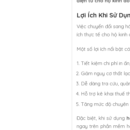
điện tử cho hộ kinh d
Lợi Ích Khi Sử D
Việc chuyển đổi sang hó
ích thực tế cho hộ kinh
Một số lợi ích nổi bật c
Tiết kiệm chi phí in ấ
Giảm nguy cơ thất lạ
Dễ dàng tra cứu, quản 
Hỗ trợ kê khai thuế t
Tăng mức độ chuyên n
Đặc biệt, khi sử dụng
h
ngay trên phần mềm hoặ