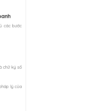
oanh
đủ các bước
à chữ ký số
pháp lý của