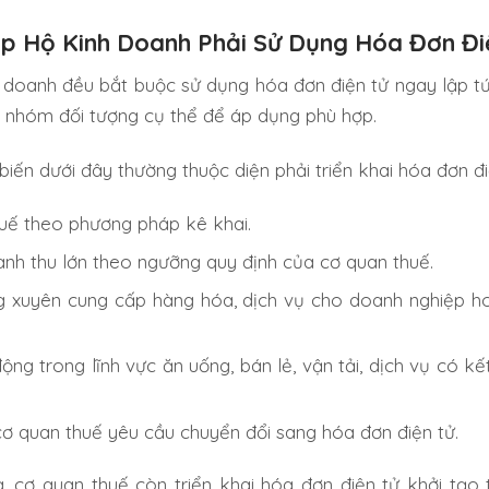
p Hộ Kinh Doanh Phải Sử Dụng Hóa Đơn Đi
 doanh đều bắt buộc sử dụng hóa đơn điện tử ngay lập tứ
o nhóm đối tượng cụ thể để áp dụng phù hợp.
iến dưới đây thường thuộc diện phải triển khai hóa đơn đi
uế theo phương pháp kê khai.
nh thu lớn theo ngưỡng quy định của cơ quan thuế.
g xuyên cung cấp hàng hóa, dịch vụ cho doanh nghiệp h
ng trong lĩnh vực ăn uống, bán lẻ, vận tải, dịch vụ có kết
ơ quan thuế yêu cầu chuyển đổi sang hóa đơn điện tử.
, cơ quan thuế còn triển khai hóa đơn điện tử khởi tạo 