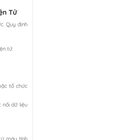
ện Tử
c. Quy định
ện tử:
oặc tổ chức
 nối dữ liệu
từ máy tính