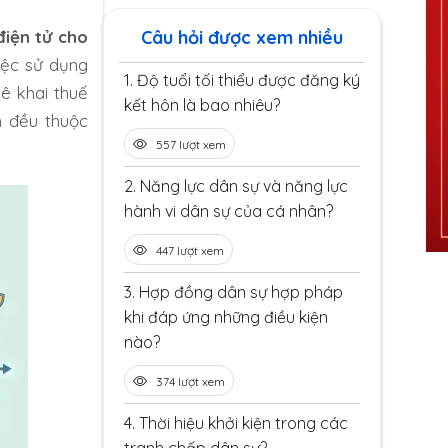
Câu hỏi được xem nhiều
iện tử cho
iệc sử dụng
1.
Độ tuổi tối thiểu được đăng ký
ê khai thuế
kết hôn là bao nhiêu?
h đều thuộc
557 lượt xem
2.
Năng lực dân sự và năng lực
hành vi dân sự của cá nhân?
447 lượt xem
3.
Hợp đồng dân sự hợp pháp
khi đáp ứng những điều kiện
nào?
374 lượt xem
4.
Thời hiệu khởi kiện trong các