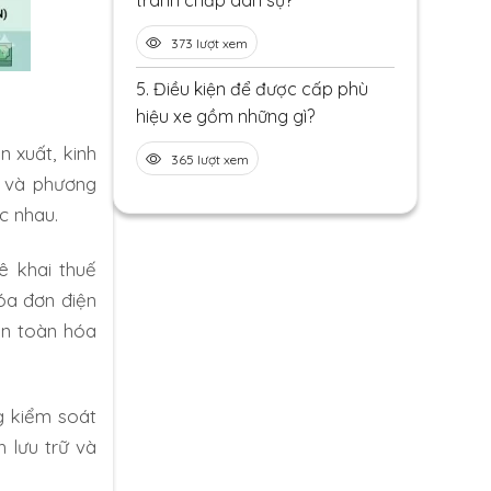
tranh chấp dân sự?
373 lượt xem
5.
Điều kiện để được cấp phù
hiệu xe gồm những gì?
n xuất, kinh
365 lượt xem
u và phương
c nhau.
ê khai thuế
óa đơn điện
àn toàn hóa
g kiểm soát
h lưu trữ và