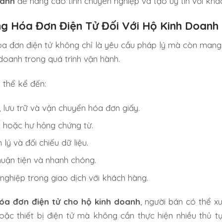
oanh
để nâng cao tính chuyên nghiệp và tạo uy tín với khá
ụng Hóa Đơn Điện Tử Đối Với Hộ Kinh Doanh
a đơn điện tử không chỉ là yêu cầu pháp lý mà còn mang l
 doanh trong quá trình vận hành.
ó thể kể đến:
n, lưu trữ và vận chuyển hóa đơn giấy.
c hoặc hư hỏng chứng từ.
lý và đối chiếu dữ liệu.
huận tiện và nhanh chóng.
ghiệp trong giao dịch với khách hàng.
óa đơn điện tử cho hộ kinh doanh
, người bán có thể x
c thiết bị điện tử mà không cần thực hiện nhiều thủ t