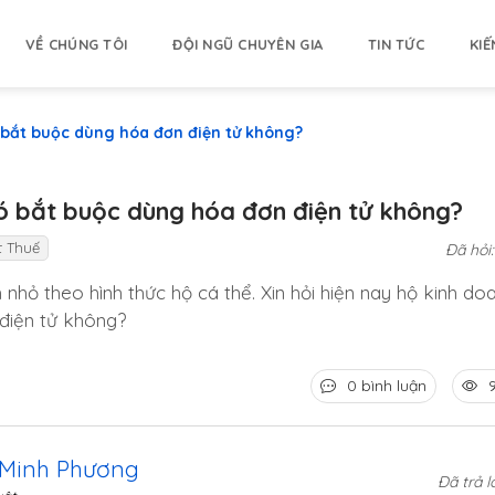
VỀ CHÚNG TÔI
ĐỘI NGŨ CHUYÊN GIA
TIN TỨC
KIẾ
 bắt buộc dùng hóa đơn điện tử không?
ó bắt buộc dùng hóa đơn điện tử không?
t Thuế
Đã hỏi
h nhỏ theo hình thức hộ cá thể. Xin hỏi hiện nay hộ kinh do
điện tử không?
0 bình luận
 Minh Phương
Đã trả l