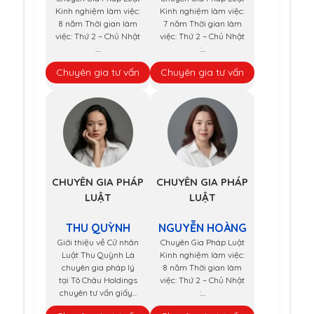
Kinh nghiệm làm việc:
Kinh nghiệm làm việc:
8 năm Thời gian làm
7 năm Thời gian làm
việc: Thứ 2 – Chủ Nhật
việc: Thứ 2 – Chủ Nhật
:...
:...
Chuyên gia tư vấn
Chuyên gia tư vấn
CHUYÊN GIA PHÁP
CHUYÊN GIA PHÁP
LUẬT
LUẬT
THU QUỲNH
NGUYỄN HOÀNG
Giới thiệu về Cử nhân
Chuyên Gia Pháp Luật
Luật Thu Quỳnh Là
Kinh nghiệm làm việc:
chuyên gia pháp lý
8 năm Thời gian làm
tại Tô Châu Holdings
việc: Thứ 2 – Chủ Nhật
chuyên tư vấn giấy...
:...