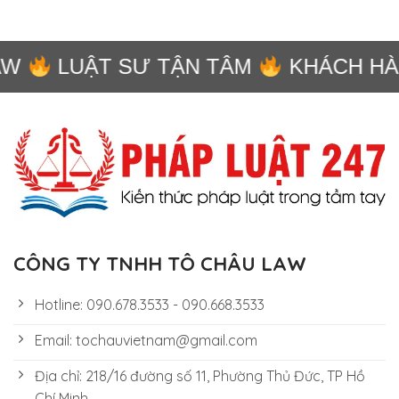
W
LUẬT SƯ TẬN TÂM
KHÁCH HÀN
CÔNG TY TNHH TÔ CHÂU LAW
Hotline: 090.678.3533 - 090.668.3533
Email: tochauvietnam@gmail.com
Địa chỉ: 218/16 đường số 11, Phường Thủ Đức, TP Hồ
Chí Minh.