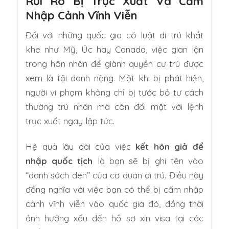
Rủi Ro Bị Trục Xuất Và Cấm
Nhập Cảnh Vĩnh Viễn
Đối với những quốc gia có luật di trú khắt
khe như Mỹ, Úc hay Canada, việc gian lận
trong hôn nhân để giành quyền cư trú được
xem là tội danh nặng. Một khi bị phát hiện,
người vi phạm không chỉ bị tước bỏ tư cách
thường trú nhân mà còn đối mặt với lệnh
trục xuất ngay lập tức.
Hệ quả lâu dài của việc
kết hôn giả để
nhập quốc tịch
là bạn sẽ bị ghi tên vào
“danh sách đen” của cơ quan di trú. Điều này
đồng nghĩa với việc bạn có thể bị cấm nhập
cảnh vĩnh viễn vào quốc gia đó, đồng thời
ảnh hưởng xấu đến hồ sơ xin visa tại các