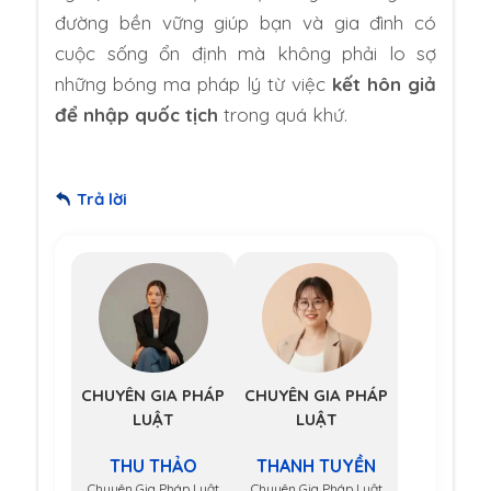
đường bền vững giúp bạn và gia đình có
cuộc sống ổn định mà không phải lo sợ
những bóng ma pháp lý từ việc
kết hôn giả
để nhập quốc tịch
trong quá khứ.
Trả lời
CHUYÊN GIA PHÁP
CHUYÊN GIA PHÁP
LUẬT
LUẬT
THU THẢO
THANH TUYỀN
Chuyên Gia Pháp Luật
Chuyên Gia Pháp Luật