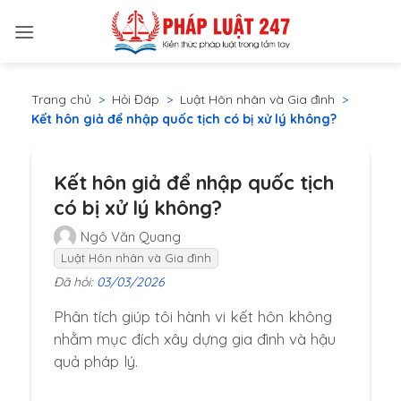
Bỏ
qua
nội
dung
Trang chủ
>
Hỏi Đáp
>
Luật Hôn nhân và Gia đình
>
Kết hôn giả để nhập quốc tịch có bị xử lý không?
Kết hôn giả để nhập quốc tịch
có bị xử lý không?
Ngô Văn Quang
Luật Hôn nhân và Gia đình
Đã hỏi:
03/03/2026
Phân tích giúp tôi hành vi kết hôn không
nhằm mục đích xây dựng gia đình và hậu
quả pháp lý.