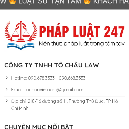
W
LUẬT SƯ TẬN TÂM
KHÁCH HÀN
CÔNG TY TNHH TÔ CHÂU LAW
Hotline: 090.678.3533 - 090.668.3533
Email: tochauvietnam@gmail.com
Địa chỉ: 218/16 đường số 11, Phường Thủ Đức, TP Hồ
Chí Minh.
CHUYÊN MỤC NỔI BẬT