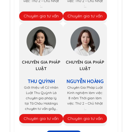
việc: Thứ 2 – Chủ Nhật
việc: Thứ 2 – Chủ Nhật
:...
:...
Chuyên gia tư vấn
Chuyên gia tư vấn
CHUYÊN GIA PHÁP
CHUYÊN GIA PHÁP
LUẬT
LUẬT
THU QUỲNH
NGUYỄN HOÀNG
Giới thiệu về Cử nhân
Chuyên Gia Pháp Luật
Luật Thu Quỳnh Là
Kinh nghiệm làm việc:
chuyên gia pháp lý
8 năm Thời gian làm
tại Tô Châu Holdings
việc: Thứ 2 – Chủ Nhật
chuyên tư vấn giấy...
:...
Chuyên gia tư vấn
Chuyên gia tư vấn