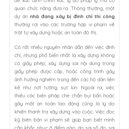
để xác định chính xác lý do pháp lý mà cơ
quan chức năng đưa ra. Thông thường, một
dự án
nhà đang xây bị đình chỉ thi công
thường rơi vào các trường hợp vi phạm về
trật tự xây dựng hoặc an toàn đô thị.
Có rất nhiều nguyên nhân dẫn đến việc đình
chỉ, nhưng phổ biến nhất là xây dựng không
có giấy phép, xây dựng sai nội dung trong
giấy phép được cấp, hoặc công trình gây
ảnh hưởng nghiêm trọng đến các hộ dân liền
kề như nứt tường, sụt lún. Ngoài ra, việc
thiếu các biện pháp che chắn bụi bẩn hoặc
gây mất an toàn lao động cũng là lý do
khiến thanh tra xây dựng vào cuộc. Việc đọc
kỹ biên bản vi phạm sẽ giúp bạn biết mình
cần khắc phục ở điểm nào: do sai số đo, sai