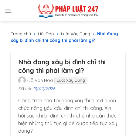
Bỏ
qua
nội
dung
Trang chủ
>
Hỏi Đáp
>
Luật Xây Dựng
>
Nhà đang
xây bị đình chỉ thi công thì phải làm gì?
Nhà đang xây bị đình chỉ thi
công thì phải làm gì?
Đỗ Văn Hòa
Luật Xây Dựng
Đã hỏi:
13/02/2026
Công trình nhà tôi đang xây thì bị cơ quan
chức năng yêu cầu đình chỉ thi công. Xin
hỏi sau khi bị đình chỉ thì chủ nhà cần thực
hiện những thủ tục gì để được tiếp tục xây
dựng?