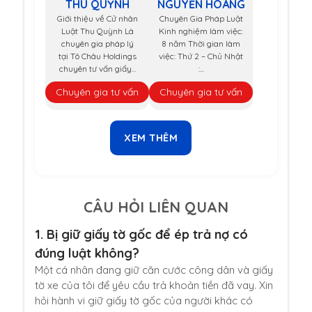
THU QUỲNH
NGUYỄN HOÀNG
Giới thiệu về Cử nhân
Chuyên Gia Pháp Luật
Luật Thu Quỳnh Là
Kinh nghiệm làm việc:
chuyên gia pháp lý
8 năm Thời gian làm
tại Tô Châu Holdings
việc: Thứ 2 – Chủ Nhật
chuyên tư vấn giấy...
:...
Chuyên gia tư vấn
Chuyên gia tư vấn
XEM THÊM
CÂU HỎI LIÊN QUAN
1.
Bị giữ giấy tờ gốc để ép trả nợ có
đúng luật không?
Một cá nhân đang giữ căn cước công dân và giấy
tờ xe của tôi để yêu cầu trả khoản tiền đã vay. Xin
hỏi hành vi giữ giấy tờ gốc của người khác có