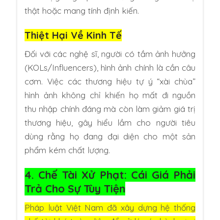
thật hoặc mang tính định kiến.
Thiệt Hại Về Kinh Tế
Đối với các nghệ sĩ, người có tầm ảnh hưởng
(KOLs/Influencers), hình ảnh chính là cần câu
cơm. Việc các thương hiệu tự ý “xài chùa”
hình ảnh không chỉ khiến họ mất đi nguồn
thu nhập chính đáng mà còn làm giảm giá trị
thương hiệu, gây hiểu lầm cho người tiêu
dùng rằng họ đang đại diện cho một sản
phẩm kém chất lượng.
4. Chế Tài Xử Phạt: Cái Giá Phải
Trả Cho Sự Tùy Tiện
Pháp luật Việt Nam đã xây dựng hệ thống