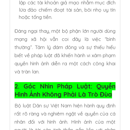
lập các tài khoản giả mạo nhằm mục đích
lừa đảo chiếm đoạt tài sản, bôi nhọ uy tín
hoặc tống tiền.
Đáng ngại thay, một bộ phận lớn người dùng
mạng xã hội vẫn coi đây là việc “bình
thường”. Tâm lý đám đông và sự thiếu hiểu
biết về pháp luật đã khiến hành vi xâm phạm
quyền hình ảnh diễn ra một cách công khai
và tràn lan.
2. Góc Nhìn Pháp Luật: Quyền
Hình Ảnh Không Phải Là Trò Đùa
Bộ luật Dân sự Việt Nam hiện hành quy định
rất rõ ràng và nghiêm ngặt về quyền của cá
nhân đối với hình ảnh. Hình ảnh của một
người là tài sản tinh thần gắn liền với nhân