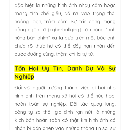
đặc biệt là những hình ảnh nhạy cảm hoặc
mang tính chế giễu, đã rơi vào trạng thái
hoảng loạn, trầm cảm. Sự tấn công mạng
bằng ngôn từ (cyberbullying) từ những “anh
hùng bàn phím” xa lạ dựa trên một bức ảnh
chưa rõ thực hư có thể đẩy nạn nhân đến
bước đường cùng, thậm chí là tự tử.
Tổn Hại Uy Tín, Danh Dự Và Sự
Nghiệp
Đối với người trưởng thành, việc bị bôi nhọ
hình ảnh trên mạng xã hội có thể hủy hoại
hoàn toàn sự nghiệp. Đối tác quay lưng,
công ty sa thải, gia đình rạn nứt là những
kịch bản hoàn toàn có thật khi hình ảnh cá
nhân bị gán ghép vào những thông tin sai sự