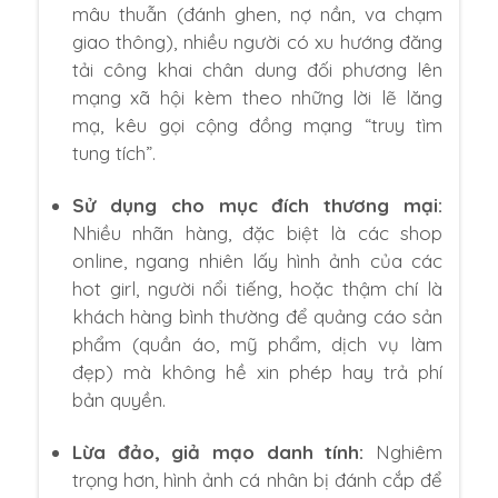
mâu thuẫn (đánh ghen, nợ nần, va chạm
giao thông), nhiều người có xu hướng đăng
tải công khai chân dung đối phương lên
mạng xã hội kèm theo những lời lẽ lăng
mạ, kêu gọi cộng đồng mạng “truy tìm
tung tích”.
Sử dụng cho mục đích thương mại:
Nhiều nhãn hàng, đặc biệt là các shop
online, ngang nhiên lấy hình ảnh của các
hot girl, người nổi tiếng, hoặc thậm chí là
khách hàng bình thường để quảng cáo sản
phẩm (quần áo, mỹ phẩm, dịch vụ làm
đẹp) mà không hề xin phép hay trả phí
bản quyền.
Lừa đảo, giả mạo danh tính:
Nghiêm
trọng hơn, hình ảnh cá nhân bị đánh cắp để