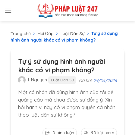
Bỏ
qua
nội
dung
Trang chủ
>
Hỏi Đáp
>
Luật Dân Sự
>
Tự ý sử dụng
hình ảnh người khác có vi phạm không?
Tự ý sử dụng hình ảnh người
khác có vi phạm không?
T Nguyen
Luật Dân Sự
Đã hỏi:
29/05/2026
Một cá nhân đã dùng hình ảnh của tôi để
quảng cáo mà chưa được sự đồng ý. Xin
hỏi hành vi này có vi phạm quyền cá nhân
theo luật dân sự không?
0 bình luận
90 lượt xem