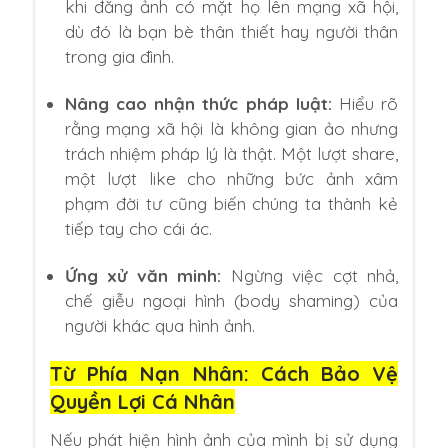
khi đăng ảnh có mặt họ lên mạng xã hội,
dù đó là bạn bè thân thiết hay người thân
trong gia đình.
Nâng cao nhận thức pháp luật:
Hiểu rõ
rằng mạng xã hội là không gian ảo nhưng
trách nhiệm pháp lý là thật. Một lượt share,
một lượt like cho những bức ảnh xâm
phạm đời tư cũng biến chúng ta thành kẻ
tiếp tay cho cái ác.
Ứng xử văn minh:
Ngừng việc cợt nhả,
chế giễu ngoại hình (body shaming) của
người khác qua hình ảnh.
Từ Phía Nạn Nhân: Cách Bảo Vệ
Quyền Lợi Cá Nhân
Nếu phát hiện hình ảnh của mình bị sử dụng