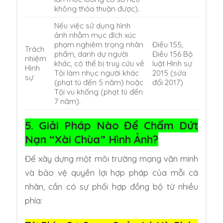
không thỏa thuận được).
Nếu việc sử dụng hình
ảnh nhằm mục đích xúc
phạm nghiêm trọng nhân
Điều 155,
Trách
phẩm, danh dự người
Điều 156 Bộ
nhiệm
khác, có thể bị truy cứu về
luật Hình sự
Hình
Tội làm nhục người khác
2015 (sửa
sự
(phạt tù đến 5 năm) hoặc
đổi 2017)
Tội vu khống (phạt tù đến
7 năm).
5. Giải Pháp Nào Để Chấm Dứt
Nạn “Xài Chùa” Hình Ảnh?
Để xây dựng một môi trường mạng văn minh
và bảo vệ quyền lợi hợp pháp của mỗi cá
nhân, cần có sự phối hợp đồng bộ từ nhiều
phía: