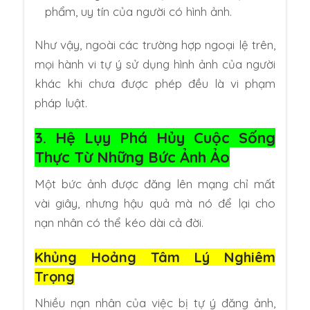
phẩm, uy tín của người có hình ảnh.
Như vậy, ngoài các trường hợp ngoại lệ trên,
mọi hành vi tự ý sử dụng hình ảnh của người
khác khi chưa được phép đều là vi phạm
pháp luật.
3. Hệ Lụy Phá Hủy Cuộc Sống
Thực Từ Những Bức Ảnh Ảo
Một bức ảnh được đăng lên mạng chỉ mất
vài giây, nhưng hậu quả mà nó để lại cho
nạn nhân có thể kéo dài cả đời.
Khủng Hoảng Tâm Lý Nghiêm
Trọng
Nhiều nạn nhân của việc bị tự ý đăng ảnh,