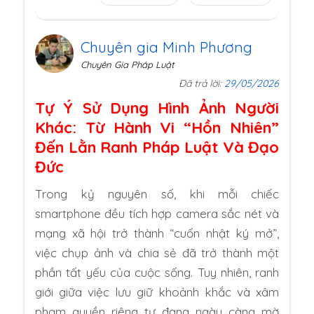
Chuyên gia Minh Phương
Chuyên Gia Pháp Luật
Đã trả lời:
29/05/2026
Tự Ý Sử Dụng Hình Ảnh Người
Khác: Từ Hành Vi “Hồn Nhiên”
Đến Lằn Ranh Pháp Luật Và Đạo
Đức
Trong kỷ nguyên số, khi mỗi chiếc
smartphone đều tích hợp camera sắc nét và
mạng xã hội trở thành “cuốn nhật ký mở”,
việc chụp ảnh và chia sẻ đã trở thành một
phần tất yếu của cuộc sống. Tuy nhiên, ranh
giới giữa việc lưu giữ khoảnh khắc và xâm
phạm quyền riêng tư đang ngày càng mờ