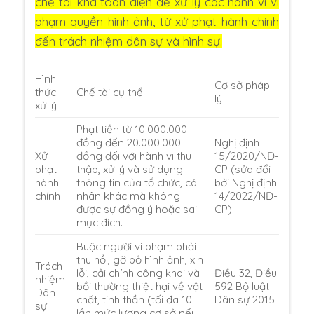
chế tài khá toàn diện để xử lý các hành vi vi
phạm quyền hình ảnh, từ xử phạt hành chính
đến trách nhiệm dân sự và hình sự.
Hình
Cơ sở pháp
thức
Chế tài cụ thể
lý
xử lý
Phạt tiền từ 10.000.000
đồng đến 20.000.000
Nghị định
Xử
đồng đối với hành vi thu
15/2020/NĐ-
phạt
thập, xử lý và sử dụng
CP (sửa đổi
hành
thông tin của tổ chức, cá
bởi Nghị định
chính
nhân khác mà không
14/2022/NĐ-
được sự đồng ý hoặc sai
CP)
mục đích.
Buộc người vi phạm phải
thu hồi, gỡ bỏ hình ảnh, xin
Trách
lỗi, cải chính công khai và
Điều 32, Điều
nhiệm
bồi thường thiệt hại về vật
592 Bộ luật
Dân
chất, tinh thần (tối đa 10
Dân sự 2015
sự
lần mức lương cơ sở nếu