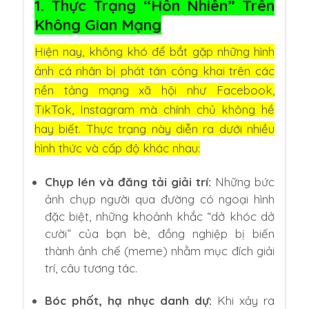
1. Thực Trạng “Hồn Nhiên” Trên
Không Gian Mạng
Hiện nay, không khó để bắt gặp những hình
ảnh cá nhân bị phát tán công khai trên các
nền tảng mạng xã hội như Facebook,
TikTok, Instagram mà chính chủ không hề
hay biết. Thực trạng này diễn ra dưới nhiều
hình thức và cấp độ khác nhau:
Chụp lén và đăng tải giải trí:
Những bức
ảnh chụp người qua đường có ngoại hình
đặc biệt, những khoảnh khắc “dở khóc dở
cười” của bạn bè, đồng nghiệp bị biến
thành ảnh chế (meme) nhằm mục đích giải
trí, câu tương tác.
Bóc phốt, hạ nhục danh dự:
Khi xảy ra