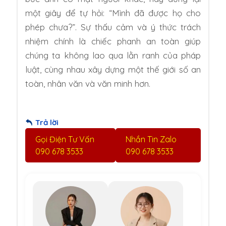
một giây để tự hỏi: “Mình đã được họ cho
phép chưa?”. Sự thấu cảm và ý thức trách
nhiệm chính là chiếc phanh an toàn giúp
chúng ta không lao qua lằn ranh của pháp
luật, cùng nhau xây dựng một thế giới số an
toàn, nhân văn và văn minh hơn.
Trả lời
Gọi Điện Tư Vấn
Nhắn Tin Zalo
090 678 3533
090 678 3533