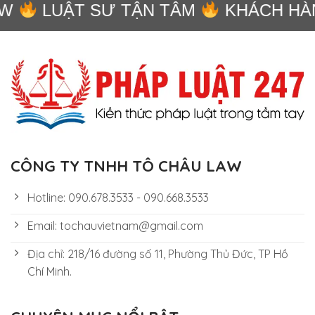
W
LUẬT SƯ TẬN TÂM
KHÁCH HÀN
CÔNG TY TNHH TÔ CHÂU LAW
Hotline: 090.678.3533 - 090.668.3533
Email: tochauvietnam@gmail.com
Địa chỉ: 218/16 đường số 11, Phường Thủ Đức, TP Hồ
Chí Minh.