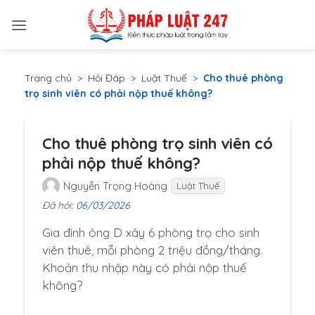
Bỏ
qua
nội
dung
Trang chủ
>
Hỏi Đáp
>
Luật Thuế
>
Cho thuê phòng
trọ sinh viên có phải nộp thuế không?
Cho thuê phòng trọ sinh viên có
phải nộp thuế không?
Nguyễn Trọng Hoàng
Luật Thuế
Đã hỏi:
06/03/2026
Gia đình ông D xây 6 phòng trọ cho sinh
viên thuê, mỗi phòng 2 triệu đồng/tháng.
Khoản thu nhập này có phải nộp thuế
không?