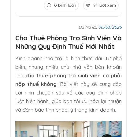
0 bình luận
91 lượt xem
Đã trả lời:
06/03/2026
Cho Thuê Phòng Trọ Sinh Viên Và
Những Quy Định Thuế Mới Nhất
Kinh doanh nhà trọ là hình thức đầu tư phổ
biến, nhưng nhiều chủ nhà vẫn băn khoăn
liệu
cho thuê phòng trọ sinh viên có phải
nộp thuế không
. Bài viết này sẽ cung cấp
cái nhìn chuyên sâu về các quy định pháp
luật hiện hành, giúp bạn tối ưu hóa lợi nhuận
và đảm bảo tính pháp lý trong kinh doanh.