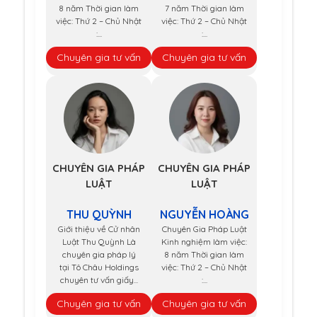
8 năm Thời gian làm
7 năm Thời gian làm
việc: Thứ 2 – Chủ Nhật
việc: Thứ 2 – Chủ Nhật
:...
:...
Chuyên gia tư vấn
Chuyên gia tư vấn
CHUYÊN GIA PHÁP
CHUYÊN GIA PHÁP
LUẬT
LUẬT
THU QUỲNH
NGUYỄN HOÀNG
Giới thiệu về Cử nhân
Chuyên Gia Pháp Luật
Luật Thu Quỳnh Là
Kinh nghiệm làm việc:
chuyên gia pháp lý
8 năm Thời gian làm
tại Tô Châu Holdings
việc: Thứ 2 – Chủ Nhật
chuyên tư vấn giấy...
:...
Chuyên gia tư vấn
Chuyên gia tư vấn