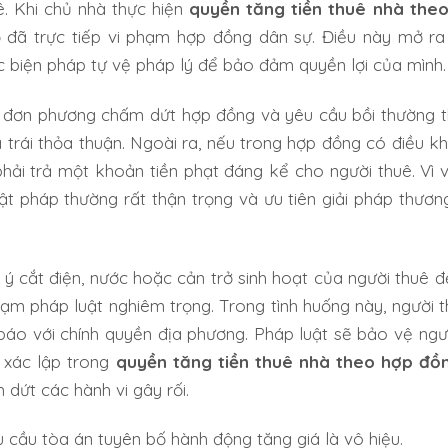
ê. Khi chủ nhà thực hiện
quyền tăng tiền thuê nhà the
ọ đã trực tiếp vi phạm hợp đồng dân sự. Điều này mở ra
c biện pháp tự vệ pháp lý để bảo đảm quyền lợi của mình.
đơn phương chấm dứt hợp đồng và yêu cầu bồi thường th
á trái thỏa thuận. Ngoài ra, nếu trong hợp đồng có điều k
hải trả một khoản tiền phạt đáng kể cho người thuê. Vì v
ật pháp thường rất thận trọng và ưu tiên giải pháp thươn
 ý cắt điện, nước hoặc cản trở sinh hoạt của người thuê đ
hạm pháp luật nghiêm trọng. Trong tình huống này, người 
 báo với chính quyền địa phương. Pháp luật sẽ bảo vệ ngư
 xác lập trong
quyền tăng tiền thuê nhà theo hợp đồ
dứt các hành vi gây rối.
 cầu tòa án tuyên bố hành động tăng giá là vô hiệu.