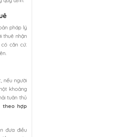
 quy định.
uê
bản pháp lý
ời thuê nhận
 có căn cứ.
ên.
, nếu người
 một khoảng
hải tuân thủ
à theo hợp
ôn đưa điều