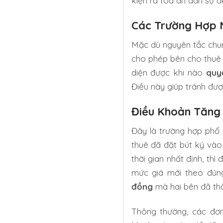
kiện ra tòa án dân sự 
Các Trường Hợp 
Mặc dù nguyên tắc chun
cho phép bên cho thuê đ
diện được khi nào
quy
Điều này giúp tránh đượ
Điều Khoản Tăng 
Đây là trường hợp phổ 
thuê đã đặt bút ký và
thời gian nhất định, thì
mức giá mới theo đúng
đồng
mà hai bên đã thố
Thông thường, các đơn