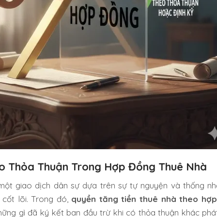
o Thỏa Thuận Trong Hợp Đồng Thuê Nhà
ột giao dịch dân sự dựa trên sự tự nguyện và thống nh
cốt lõi. Trong đó,
quyền tăng tiền thuê nhà theo hợ
ững gì đã ký kết ban đầu trừ khi có thỏa thuận khác phát