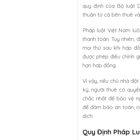
quy định của Bộ luật 
thuận từ cả bên thuê và
Pháp luật Việt Nam luôn
thanh toán. Tuy nhiên, 
mọi thứ sau khi hợp đồ
được phép điều chỉnh gi
hạn hợp đồng.
Vì vậy, nếu chủ nhà độ
ký, người thuê có quyề
chắc nhất để bảo vệ ng
để đảm bảo an toàn, các
dịch.
Quy Định Pháp Lu