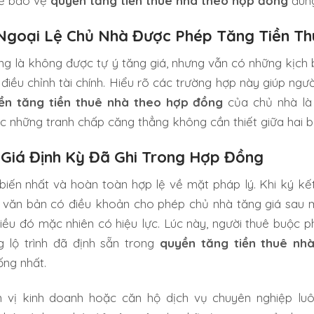
để bảo vệ
quyền tăng tiền thuê nhà theo hợp đồng
đúng
Ngoại Lệ Chủ Nhà Được Phép Tăng Tiền Th
g là không được tự ý tăng giá, nhưng vẫn có những kịch 
iều chỉnh tài chính. Hiểu rõ các trường hợp này giúp ngư
ền tăng tiền thuê nhà theo hợp đồng
của chủ nhà là
c những tranh chấp căng thẳng không cần thiết giữa hai b
Giá Định Kỳ Đã Ghi Trong Hợp Đồng
biến nhất và hoàn toàn hợp lệ về mặt pháp lý. Khi ký kết
o văn bản có điều khoản cho phép chủ nhà tăng giá sau
 điều đó mặc nhiên có hiệu lực. Lúc này, người thuê buộc p
 lộ trình đã định sẵn trong
quyền tăng tiền thuê nh
ng nhất.
 vị kinh doanh hoặc căn hộ dịch vụ chuyên nghiệp lu