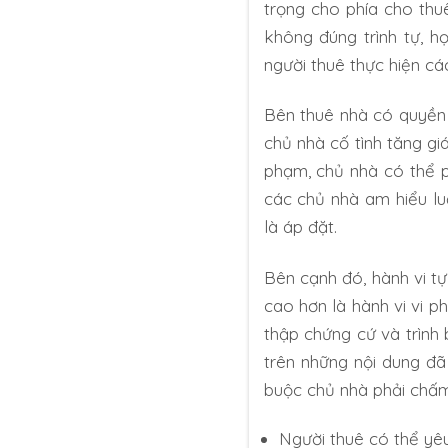
trọng cho phía cho thu
không đúng trình tự, h
người thuê thực hiện cá
Bên thuê nhà có quyền 
chủ nhà cố tình tăng gi
phạm, chủ nhà có thể p
các chủ nhà am hiểu lu
là áp đặt.
Bên cạnh đó, hành vi tự
cao hơn là hành vi vi p
thập chứng cứ và trình
trên những nội dung đã
buộc chủ nhà phải chấm 
Người thuê có thể yêu