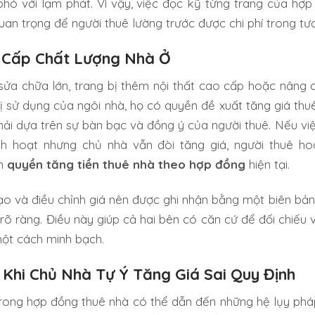
hó với lạm phát. Vì vậy, việc đọc kỹ từng trang của hợp
uan trọng để người thuê lường trước được chi phí trong tươ
 Cấp Chất Lượng Nhà Ở
sửa chữa lớn, trang bị thêm nội thất cao cấp hoặc nâng 
ị sử dụng của ngôi nhà, họ có quyền đề xuất tăng giá thuê
hải dựa trên sự bàn bạc và đồng ý của người thuê. Nếu vi
h hoạt nhưng chủ nhà vẫn đòi tăng giá, người thuê h
ên
quyền tăng tiền thuê nhà theo hợp đồng
hiện tại.
 tạo và điều chỉnh giá nên được ghi nhận bằng một biên bả
õ ràng. Điều này giúp cả hai bên có căn cứ để đối chiếu 
một cách minh bạch.
Khi Chủ Nhà Tự Ý Tăng Giá Sai Quy Định
rong hợp đồng thuê nhà có thể dẫn đến những hệ lụy phá