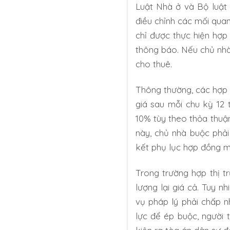
Luật Nhà ở và Bộ luật 
điều chỉnh các mối qua
chỉ được thực hiện hợp
thông báo. Nếu chủ nhà 
cho thuê.
Thông thường, các hợp 
giá sau mỗi chu kỳ 12
10% tùy theo thỏa thuậ
này, chủ nhà buộc phải
kết phụ lục hợp đồng m
Trong trường hợp thị t
lượng lại giá cả. Tuy n
vụ pháp lý phải chấp 
lực để ép buộc, người 