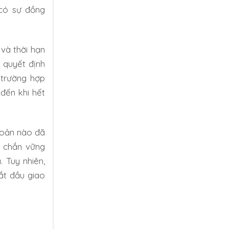
 có sự đồng
và thời hạn
 quyết định
 trường hợp
đến khi hết
hoản nào đã
á chắn vững
 Tuy nhiên,
ắt đầu giao