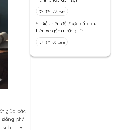
tranh chấp dân sự?
374 lượt xem
5.
Điều kiện để được cấp phù
hiệu xe gồm những gì?
371 lượt xem
ất giữa các
p đồng
phải
 sinh. Theo