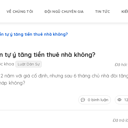
VỀ CHÚNG TÔI
ĐỘI NGŨ CHUYÊN GIA
TIN TỨC
KIẾ
n tự ý tăng tiền thuê nhà không?
 tự ý tăng tiền thuê nhà không?
ớc khoa
Luật Dân Sự
Đã hỏi
 năm với giá cố định, nhưng sau 6 tháng chủ nhà đòi tăng
pháp không?
0 bình luận
1
Đã trả lờ