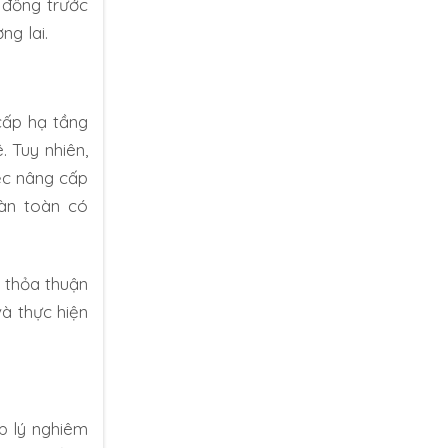
 đồng trước
ng lai.
cấp hạ tầng
. Tuy nhiên,
ệc nâng cấp
oàn toàn có
n thỏa thuận
và thực hiện
p lý nghiêm