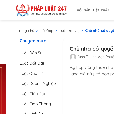
Bỏ
qua
HỎI ĐÁP LUẬT PHÁP
nội
dung
Trang chủ
>
Hỏi Đáp
>
Luật Dân Sự
>
Chủ nhà có quyề
Chuyên mục
Chủ nhà có quyền
Luật Dân Sự
Đinh Thanh Văn Phư
Luật Đất Đai
Ký hợp đồng thuê nhà 2
Luật Đầu Tư
tăng giá này có hợp 
Luật Doanh Nghiệp
Luật Giáo Dục
Luật Giao Thông