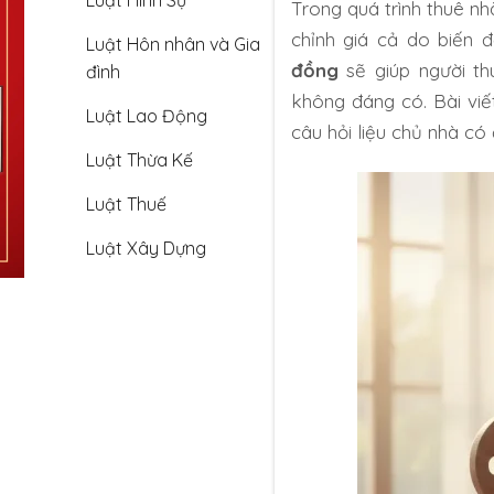
Luật Hình Sự
Trong quá trình thuê nh
chỉnh giá cả do biến đ
Luật Hôn nhân và Gia
đồng
sẽ giúp người th
đình
không đáng có. Bài viết
Luật Lao Động
câu hỏi liệu chủ nhà có
Luật Thừa Kế
Luật Thuế
Luật Xây Dựng