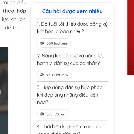
uê muốn điều
à theo hợp
Câu hỏi được xem nhiều
lực chi phí
1.
Độ tuổi tối thiểu được đăng ký
n để trả lời
kết hôn là bao nhiêu?
559 lượt xem
2.
Năng lực dân sự và năng lực
hành vi dân sự của cá nhân?
450 lượt xem
3.
Hợp đồng dân sự hợp pháp
khi đáp ứng những điều kiện
nào?
378 lượt xem
4.
Thời hiệu khởi kiện trong các