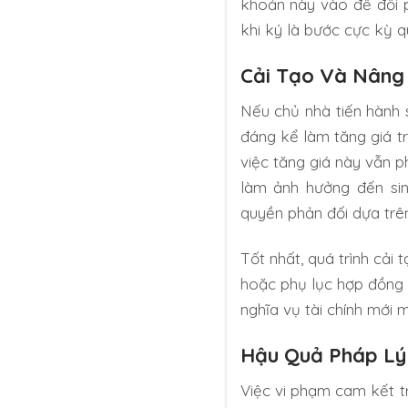
khoản này vào để đối p
khi ký là bước cực kỳ q
Cải Tạo Và Nâng
Nếu chủ nhà tiến hành 
đáng kể làm tăng giá tr
việc tăng giá này vẫn p
làm ảnh hưởng đến sin
quyền phản đối dựa tr
Tốt nhất, quá trình cải
hoặc phụ lục hợp đồng r
nghĩa vụ tài chính mới 
Hậu Quả Pháp Lý 
Việc vi phạm cam kết t