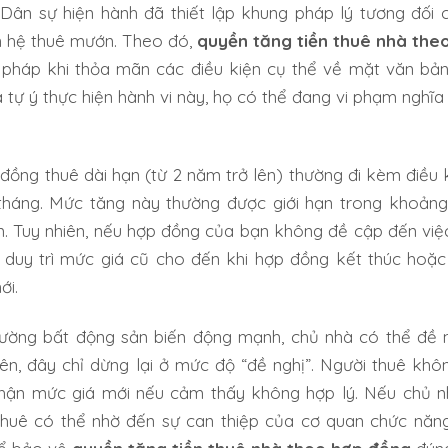
Dân sự hiện hành đã thiết lập khung pháp lý tương đối 
n hệ thuê mướn. Theo đó,
quyền tăng tiền thuê nhà the
 pháp khi thỏa mãn các điều kiện cụ thể về mặt văn bản 
tự ý thực hiện hành vi này, họ có thể đang vi phạm nghĩa
đồng thuê dài hạn (từ 2 năm trở lên) thường đi kèm điều 
 tháng. Mức tăng này thường được giới hạn trong khoản
n. Tuy nhiên, nếu hợp đồng của bạn không đề cập đến việc
 duy trì mức giá cũ cho đến khi hợp đồng kết thúc hoặc
ới.
rường bất động sản biến động mạnh, chủ nhà có thể đề 
hiên, đây chỉ dừng lại ở mức độ “đề nghị”. Người thuê kh
nhận mức giá mới nếu cảm thấy không hợp lý. Nếu chủ 
thuê có thể nhờ đến sự can thiệp của cơ quan chức năn