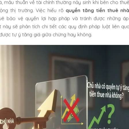
à, mâu thuẫn về tài chính thường nảy sinh khi bên cho th
ộng thị trường. Việc hiểu rõ
quyền tăng tiền thuê nh
uê bảo vệ quyền lợi hợp pháp và tránh được những áp 
 này sẽ phân tích chi tiết các quy định pháp luật liên qua
 được tự ý tăng giá giữa chừng hay không.