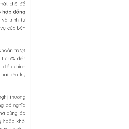
chặt chẽ để
o hợp đồng
và trình tự
 vụ của bên
khoản trượt
g từ 5% đến
 điều chỉnh
 hai bên ký
nghị thương
ông có nghĩa
nhà dùng áp
g hoặc khởi