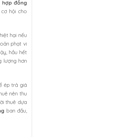
o hợp đồng
 cơ hội cho
iệt hại nếu
hoản phạt vi
ậy, hầu hết
g lượng hơn
ể ép trả giá
thuê nên thu
ời thuê dựa
ng
ban đầu,