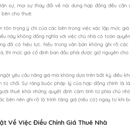
Dân sự, mọi sự thay đổi về nội dung hợp đồng đều cần
 bên cho thuê.
 tôn trọng ý chí của các bên trong việc xác lập mức giá 
điều này không đồng nghĩa với việc chủ nhà có toàn quyền
ng đã có hiệu lực. Nếu trong văn bản không ghi rõ các
á, thì mức giá cố định ban đầu phải được giữ nguyên cho 
t ngột yêu cầu nâng giá mà không dựa trên bất kỳ điều k
n từ chối. Sự ràng buộc pháp lý của hợp đồng chính là l
ười thuê khỏi những quyết định cảm tính từ phía chủ nhà.
 bên nên ghi rõ lộ trình tăng giá (nếu có) ngay từ khi b
ật Về Việc Điều Chỉnh Giá Thuê Nhà