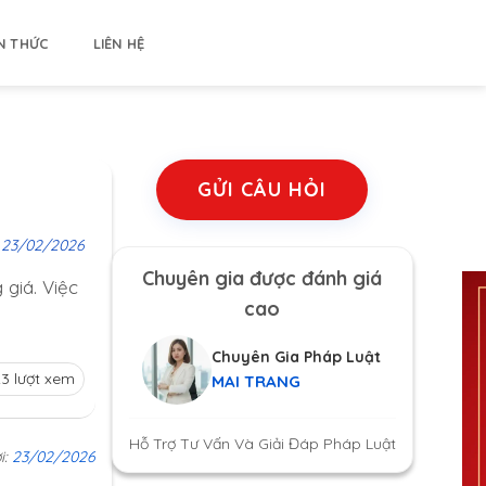
N THỨC
LIÊN HỆ
GỬI CÂU HỎI
:
23/02/2026
Chuyên gia được đánh giá
 giá. Việc
cao
Chuyên Gia Pháp Luật
23 lượt xem
MAI TRANG
Hỗ Trợ Tư Vấn Và Giải Đáp Pháp Luật
i:
23/02/2026