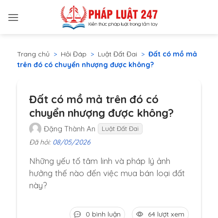
Bỏ
qua
nội
dung
Trang chủ
>
Hỏi Đáp
>
Luật Đất Đai
>
Đất có mồ mả
trên đó có chuyển nhượng được không?
Đất có mồ mả trên đó có
chuyển nhượng được không?
Đặng Thành An
Luật Đất Đai
Đã hỏi:
08/05/2026
Những yếu tố tâm linh và pháp lý ảnh
hưởng thế nào đến việc mua bán loại đất
này?
0 bình luận
64 lượt xem