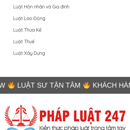
Luật Hôn nhân và Gia đình
Luật Lao Động
Luật Thừa Kế
Luật Thuế
Luật Xây Dựng
W
LUẬT SƯ TẬN TÂM
KHÁCH HÀN