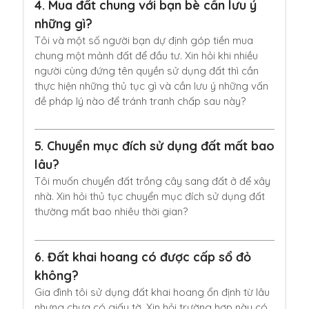
4.
Mua đất chung với bạn bè cần lưu ý
những gì?
Tôi và một số người bạn dự định góp tiền mua
chung một mảnh đất để đầu tư. Xin hỏi khi nhiều
người cùng đứng tên quyền sử dụng đất thì cần
thực hiện những thủ tục gì và cần lưu ý những vấn
đề pháp lý nào để tránh tranh chấp sau này?
5.
Chuyển mục đích sử dụng đất mất bao
lâu?
Tôi muốn chuyển đất trồng cây sang đất ở để xây
nhà. Xin hỏi thủ tục chuyển mục đích sử dụng đất
thường mất bao nhiêu thời gian?
6.
Đất khai hoang có được cấp sổ đỏ
không?
Gia đình tôi sử dụng đất khai hoang ổn định từ lâu
nhưng chưa có giấy tờ. Xin hỏi trường hợp này có