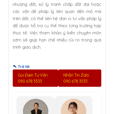
nhượng đất, xử lý tranh chấp đất đai hoặc
các vấn đề pháp lý liên quan đến mồ mả
trên đất, có thể liên hệ đơn vị tư vấn pháp lý
để được hỗ trợ cụ thể theo từng trường hợp
thực tế. Việc tham khảo ý kiến chuyên môn
sớm sẽ giúp hạn chế nhiều rủi ro trong quá
trình giao dịch.
Trả lời
Gọi Điện Tư Vấn
Nhắn Tin Zalo
090 678 3533
090 678 3533