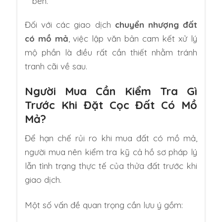
bên.
Đối với các giao dịch
chuyển nhượng đất
có mồ mả
, việc lập văn bản cam kết xử lý
mộ phần là điều rất cần thiết nhằm tránh
tranh cãi về sau.
Người Mua Cần Kiểm Tra Gì
Trước Khi Đặt Cọc Đất Có Mồ
Mả?
Để hạn chế rủi ro khi mua đất có mồ mả,
người mua nên kiểm tra kỹ cả hồ sơ pháp lý
lẫn tình trạng thực tế của thửa đất trước khi
giao dịch.
Một số vấn đề quan trọng cần lưu ý gồm: