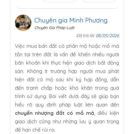
Chuyên gia Minh Phương
Chuyên Gia Pháp Luật
Đã trả lời:
08/05/2026
Việc mua bán đất có phần mộ hoặc mồ mả
tồn tại trên đất là vấn đề khiến nhiều người
băn khoăn khi thực hiện giao dịch bất động
sản. Không ít trường hợp người mua phát
hiện đất có mộ sau khi ký hợp đồng, dẫn
đến tranh chấp hoặc khó khăn trong quá
trình sử dụng. Bài viết dưới đây sẽ giúp bạn
hiểu rõ quy định pháp luật liên quan đến
chuyển nhượng đất có mồ mả
, điều kiện
giao dịch cũng như những lưu ý quan trọng
để hạn chế rủi ro.