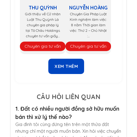
THU QUỲNH
NGUYỄN HOÀNG
Giới thiệu về Cử nhân
Chuyên Gia Pháp Luật
Luật Thu Quỳnh Là
Kinh nghiệm làm việc:
chuyên gia pháp lý
8 năm Thời gian làm
tại Tô Châu Holdings
việc: Thứ 2 – Chủ Nhật
chuyên tư vấn giấy...
:...
Chuyên gia tư vấn
Chuyên gia tư vấn
XEM THÊM
CÂU HỎI LIÊN QUAN
1.
Đất có nhiều người đồng sở hữu muốn
bán thì xử lý thế nào?
Gia đình tôi cùng đứng tên trên một thửa đất
nhưng chỉ một người muốn bán. Xin hỏi việc chuyển