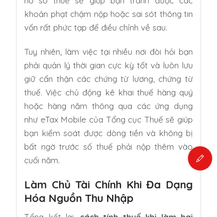
hồ sơ thuế sẽ giúp bạn tránh được các
khoản phạt chậm nộp hoặc sai sót thông tin
vốn rất phức tạp để điều chỉnh về sau.
Tuy nhiên, làm việc tại nhiều nơi đòi hỏi bạn
phải quản lý thời gian cực kỳ tốt và luôn lưu
giữ cẩn thận các chứng từ lương, chứng từ
thuế. Việc chủ động kê khai thuế hàng quý
hoặc hàng năm thông qua các ứng dụng
như eTax Mobile của Tổng cục Thuế sẽ giúp
bạn kiểm soát được dòng tiền và không bị
bất ngờ trước số thuế phải nộp thêm vào
cuối năm.
Làm Chủ Tài Chính Khi Đa Dạng
Hóa Nguồn Thu Nhập
Tổng kết lại,
cách tính thuế khi làm hai