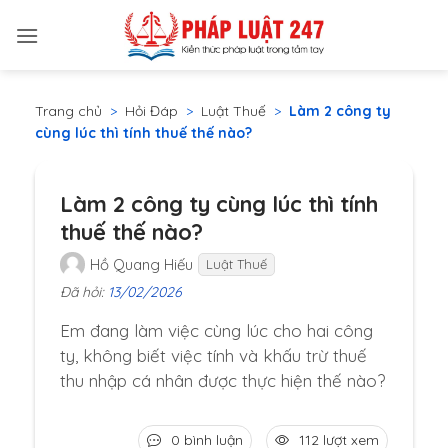
Bỏ
qua
nội
dung
Trang chủ
>
Hỏi Đáp
>
Luật Thuế
>
Làm 2 công ty
cùng lúc thì tính thuế thế nào?
Làm 2 công ty cùng lúc thì tính
thuế thế nào?
Hồ Quang Hiếu
Luật Thuế
Đã hỏi:
13/02/2026
Em đang làm việc cùng lúc cho hai công
ty, không biết việc tính và khấu trừ thuế
thu nhập cá nhân được thực hiện thế nào?
0 bình luận
112 lượt xem