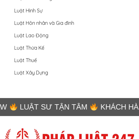
Luật Hình Sự
Luật Hôn nhân và Gia đình
Luật Lao Động
Luật Thừa Kế
Luật Thuế
Luật Xây Dựng
W
LUẬT SƯ TẬN TÂM
KHÁCH HÀN