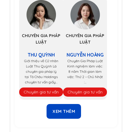
CHUYÊN GIA PHÁP
CHUYÊN GIA PHÁP
LUẬT
LUẬT
THU QUỲNH
NGUYỄN HOÀNG
Giới thiệu về Cử nhân
Chuyên Gia Pháp Luật
Luật Thu Quỳnh Là
Kinh nghiệm làm việc:
chuyên gia pháp lý
8 năm Thời gian làm
tại Tô Châu Holdings
việc: Thứ 2 – Chủ Nhật
chuyên tư vấn giấy...
:...
Chuyên gia tư vấn
Chuyên gia tư vấn
XEM THÊM