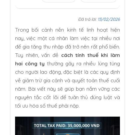
Đã trả lời:
13/02/2026
Trong bối cảnh nền kinh tế linh hoạt hiện
nay, việc một cá nhân làm việc tại nhiều nơi
để gia tăng thu nhập đã trở nên rất phổ biến.
Tuy nhiên, vấn đề
cách tính thuế khi làm
hai công ty
thường gây ra nhiều lúng túng
cho người lao động, đặc biệt là các quy định
về giảm trừ gia cảnh và quyết toán thuế cuối
năm. Bài viết này sẽ giúp bạn nắm vững các
nguyên tắc cốt lõi để tuân thủ đúng luật và
tối ưu hóa số thuế phải nộp.