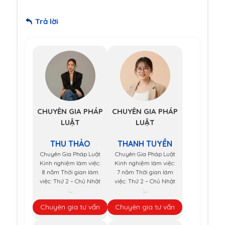
Trả lời
CHUYÊN GIA PHÁP
CHUYÊN GIA PHÁP
LUẬT
LUẬT
THU THẢO
THANH TUYỀN
Chuyên Gia Pháp Luật
Chuyên Gia Pháp Luật
Kinh nghiệm làm việc:
Kinh nghiệm làm việc:
8 năm Thời gian làm
7 năm Thời gian làm
việc: Thứ 2 – Chủ Nhật
việc: Thứ 2 – Chủ Nhật
:...
:...
Chuyên gia tư vấn
Chuyên gia tư vấn