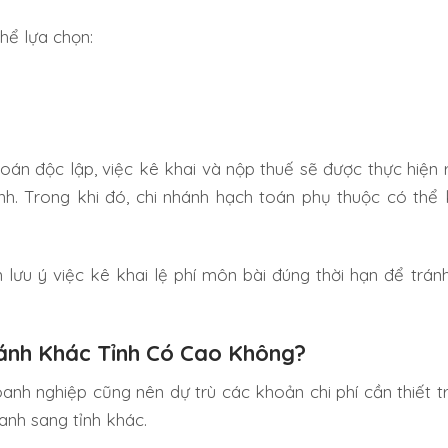
thể lựa chọn:
toán độc lập, việc kê khai và nộp thuế sẽ được thực hiện r
nh. Trong khi đó, chi nhánh hạch toán phụ thuộc có thể 
lưu ý việc kê khai lệ phí môn bài đúng thời hạn để tránh
hánh Khác Tỉnh Có Cao Không?
anh nghiệp cũng nên dự trù các khoản chi phí cần thiết t
anh sang tỉnh khác.