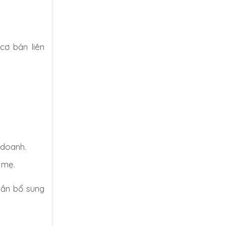
cơ bản liên
 doanh.
 mẹ.
cần bổ sung