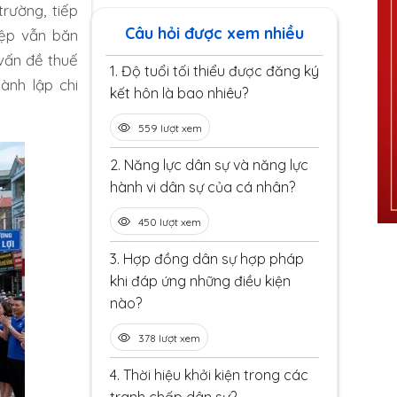
rường, tiếp
Câu hỏi được xem nhiều
iệp vẫn băn
vấn đề thuế
1.
Độ tuổi tối thiểu được đăng ký
ành lập chi
kết hôn là bao nhiêu?
559 lượt xem
2.
Năng lực dân sự và năng lực
hành vi dân sự của cá nhân?
450 lượt xem
3.
Hợp đồng dân sự hợp pháp
khi đáp ứng những điều kiện
nào?
378 lượt xem
4.
Thời hiệu khởi kiện trong các