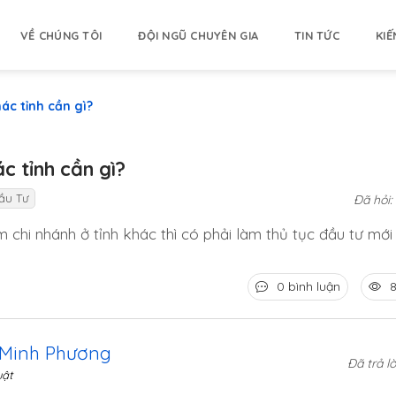
VỀ CHÚNG TÔI
ĐỘI NGŨ CHUYÊN GIA
TIN TỨC
KIẾ
ác tỉnh cần gì?
c tỉnh cần gì?
ầu Tư
Đã hỏi:
chi nhánh ở tỉnh khác thì có phải làm thủ tục đầu tư mớ
0 bình luận
8
 Minh Phương
Đã trả lờ
uật