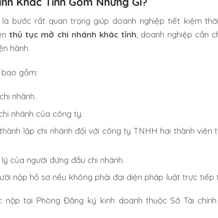
ánh Khác Tỉnh Gồm Những Gì?
là bước rất quan trọng giúp doanh nghiệp tiết kiệm thời 
iện
thủ tục mở chi nhánh khác tỉnh
, doanh nghiệp cần c
ện hành.
ẽ bao gồm:
chi nhánh.
chi nhánh của công ty.
thành lập chi nhánh đối với công ty TNHH hai thành viên 
lý của người đứng đầu chi nhánh.
ời nộp hồ sơ nếu không phải đại diện pháp luật trực tiếp t
 nộp tại Phòng Đăng ký kinh doanh thuộc Sở Tài chính 