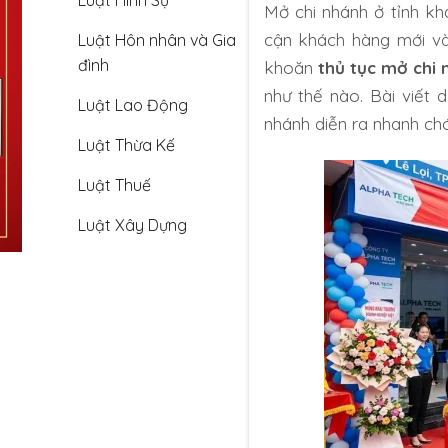
Luật Hình Sự
Mở chi nhánh ở tỉnh kh
cận khách hàng mới và
Luật Hôn nhân và Gia
đình
khoăn
thủ tục mở chi 
như thế nào. Bài viết d
Luật Lao Động
nhánh diễn ra nhanh ch
Luật Thừa Kế
Luật Thuế
Luật Xây Dựng