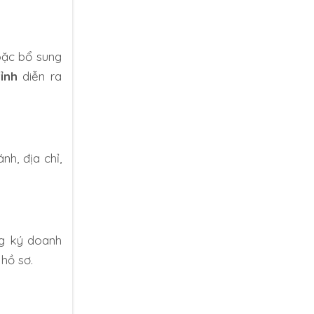
oặc bổ sung
ỉnh
diễn ra
nh, địa chỉ,
ng ký doanh
 hồ sơ.