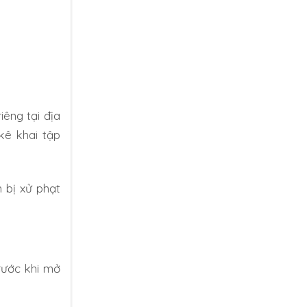
iêng tại địa
kê khai tập
 bị xử phạt
rước khi mở