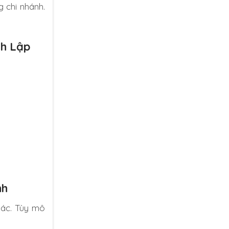
 chi nhánh.
nh Lập
nh
hác. Tùy mô