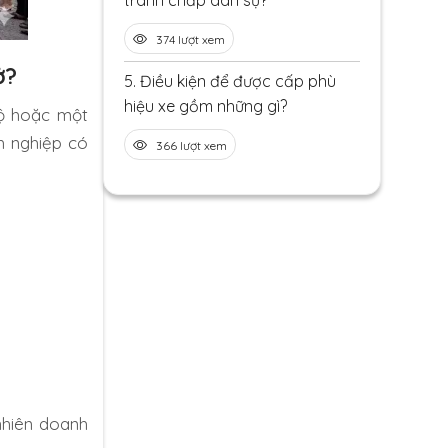
tranh chấp dân sự?
374 lượt xem
ở?
5.
Điều kiện để được cấp phù
hiệu xe gồm những gì?
bộ hoặc một
h nghiệp có
366 lượt xem
nhiên doanh