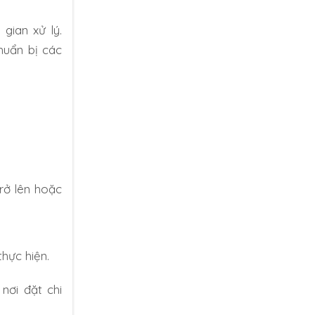
gian xử lý.
huẩn bị các
trở lên hoặc
hực hiện.
nơi đặt chi