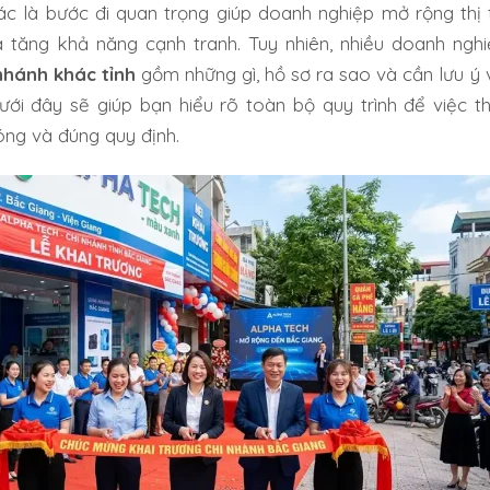
ác là bước đi quan trọng giúp doanh nghiệp mở rộng thị t
 tăng khả năng cạnh tranh. Tuy nhiên, nhiều doanh ngh
nhánh khác tỉnh
gồm những gì, hồ sơ ra sao và cần lưu ý 
ưới đây sẽ giúp bạn hiểu rõ toàn bộ quy trình để việc th
óng và đúng quy định.