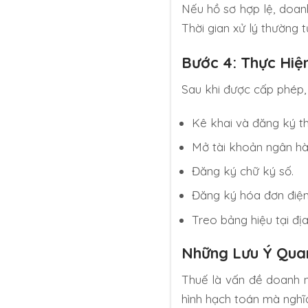
Nếu hồ sơ hợp lệ, doan
Thời gian xử lý thường 
Bước 4: Thực Hiệ
Sau khi được cấp phép, 
Kê khai và đăng ký th
Mở tài khoản ngân hà
Đăng ký chữ ký số.
Đăng ký hóa đơn điện 
Treo bảng hiệu tại địa
Những Lưu Ý Quan
Thuế là vấn đề doanh n
hình hạch toán mà nghĩ