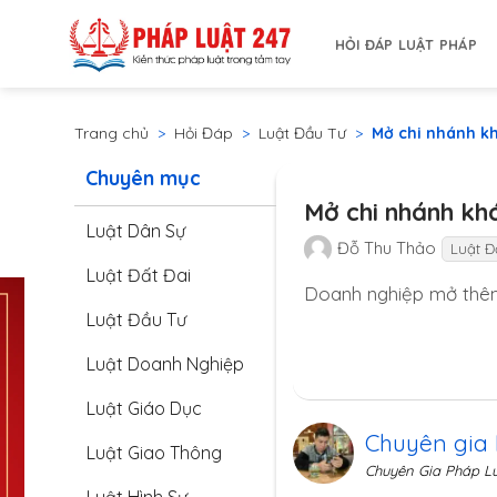
Bỏ
qua
HỎI ĐÁP LUẬT PHÁP
nội
dung
Trang chủ
>
Hỏi Đáp
>
Luật Đầu Tư
>
Mở chi nhánh kh
Chuyên mục
Mở chi nhánh khá
Luật Dân Sự
Đỗ Thu Thảo
Luật Đ
Luật Đất Đai
Doanh nghiệp mở thêm 
Luật Đầu Tư
Luật Doanh Nghiệp
Luật Giáo Dục
Chuyên gia
Luật Giao Thông
Chuyên Gia Pháp L