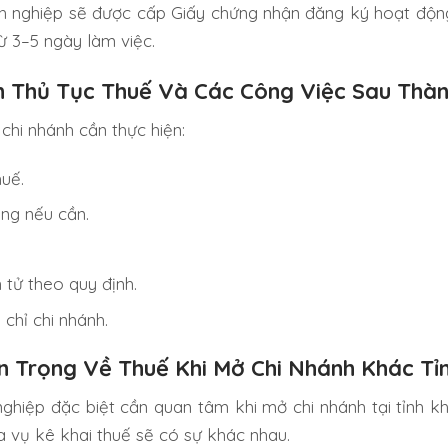
h nghiệp sẽ được cấp Giấy chứng nhận đăng ký hoạt động
từ 3–5 ngày làm việc.
n Thủ Tục Thuế Và Các Công Việc Sau Thà
chi nhánh cần thực hiện:
uế.
ng nếu cần.
tử theo quy định.
 chỉ chi nhánh.
 Trọng Về Thuế Khi Mở Chi Nhánh Khác Tỉ
ghiệp đặc biệt cần quan tâm khi mở chi nhánh tại tỉnh k
a vụ kê khai thuế sẽ có sự khác nhau.