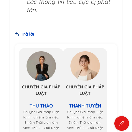
các thông tin tiêu cực bị phát
tán.
Trả lời
CHUYÊN GIA PHÁP
CHUYÊN GIA PHÁP
LUẬT
LUẬT
THU THẢO
THANH TUYỀN
Chuyên Gia Pháp Luật
Chuyên Gia Pháp Luật
Kinh nghiệm làm việc:
Kinh nghiệm làm việc:
8 năm Thời gian làm
7 năm Thời gian làm
việc: Thứ 2 – Chủ Nhật
việc: Thứ 2 – Chủ Nhật