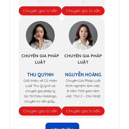
:...
:...
Chuyên gia tư vấn
Chuyên gia tư vấn
CHUYÊN GIA PHÁP
CHUYÊN GIA PHÁP
LUẬT
LUẬT
THU QUỲNH
NGUYỄN HOÀNG
Giới thiệu về Cử nhân
Chuyên Gia Pháp Luật
Luật Thu Quỳnh Là
Kinh nghiệm làm việc:
chuyên gia pháp lý
8 năm Thời gian làm
tại Tô Châu Holdings
việc: Thứ 2 – Chủ Nhật
chuyên tư vấn giấy...
:...
Chuyên gia tư vấn
Chuyên gia tư vấn