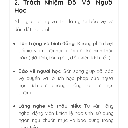
2. Trách Nhiệm Đối Với Người
Học
Nhà giáo đóng vai trò là người bảo vệ và
dẫn dắt học sinh:
Tôn trọng và bình đẳng:
Không phân biệt
đối xử với người học dưới bất kỳ hình thức
nào (giới tính,
tôn giáo,
điều kiện kinh tế…
).
Bảo vệ người học:
Sẵn sàng giúp đỡ,
bảo
vệ quyền và lợi ích hợp pháp của người
học; tích cực phòng chống bạo lực học
đường.
Lắng nghe và thấu hiểu:
Tư vấn,
lắng
nghe,
động viên khích lệ học sinh; sử dụng
ngôn ngữ chuẩn mực và bao dung trong
giao tiếp.