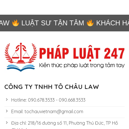
AW
LUẬT SƯ TẬN TÂM
KHÁCH HÀ
CÔNG TY TNHH TÔ CHÂU LAW
Hotline: 090.678.3533 - 090.668.3533
Email: tochauvietnam@gmail.com
Địa chỉ: 218/16 đường số 11, Phường Thủ Đức, TP Hồ