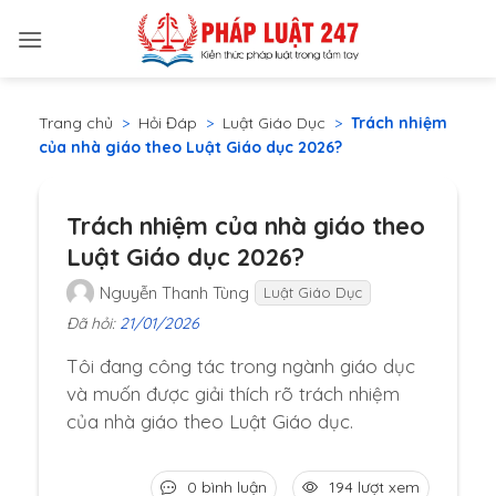
Bỏ
qua
nội
dung
Trang chủ
>
Hỏi Đáp
>
Luật Giáo Dục
>
Trách nhiệm
của nhà giáo theo Luật Giáo dục 2026?
Trách nhiệm của nhà giáo theo
Luật Giáo dục 2026?
Nguyễn Thanh Tùng
Luật Giáo Dục
Đã hỏi:
21/01/2026
Tôi đang công tác trong ngành giáo dục
và muốn được giải thích rõ trách nhiệm
của nhà giáo theo Luật Giáo dục.
0 bình luận
194 lượt xem