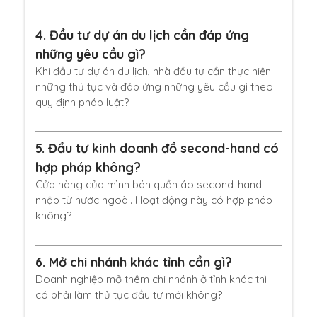
4.
Đầu tư dự án du lịch cần đáp ứng
những yêu cầu gì?
Khi đầu tư dự án du lịch, nhà đầu tư cần thực hiện
những thủ tục và đáp ứng những yêu cầu gì theo
quy định pháp luật?
5.
Đầu tư kinh doanh đồ second-hand có
hợp pháp không?
Cửa hàng của mình bán quần áo second-hand
nhập từ nước ngoài. Hoạt động này có hợp pháp
không?
6.
Mở chi nhánh khác tỉnh cần gì?
Doanh nghiệp mở thêm chi nhánh ở tỉnh khác thì
có phải làm thủ tục đầu tư mới không?