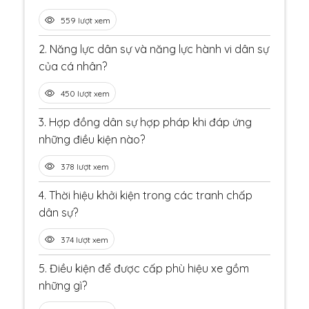
559 lượt xem
2.
Năng lực dân sự và năng lực hành vi dân sự
của cá nhân?
450 lượt xem
3.
Hợp đồng dân sự hợp pháp khi đáp ứng
những điều kiện nào?
378 lượt xem
4.
Thời hiệu khởi kiện trong các tranh chấp
dân sự?
374 lượt xem
5.
Điều kiện để được cấp phù hiệu xe gồm
những gì?