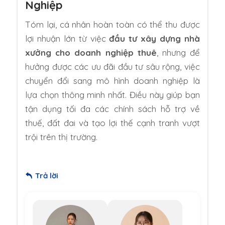
Nghiệp
Tóm lại, cá nhân hoàn toàn có thể thu được
lợi nhuận lớn từ việc
đầu tư xây dựng nhà
xưởng cho doanh nghiệp thuê
, nhưng để
hưởng được các ưu đãi đầu tư sâu rộng, việc
chuyển đổi sang mô hình doanh nghiệp là
lựa chọn thông minh nhất. Điều này giúp bạn
tận dụng tối đa các chính sách hỗ trợ về
thuế, đất đai và tạo lợi thế cạnh tranh vượt
trội trên thị trường.
Trả lời