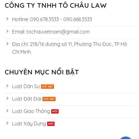
CÔNG TY TNHH TÔ CHÂU LAW
Hotline: 090.678.3533 - 090.668.3533
Email: tochauvietnam@gmail.com
Địa chỉ: 218/16 đường số 11, Phường Thủ Đức, TP Hồ
Chí Minh.
CHUYÊN MỤC NỔI BẬT
Luật Dân Sự
Luật Đất Đai
Luật Giao Thông
Luật Xây Dựng