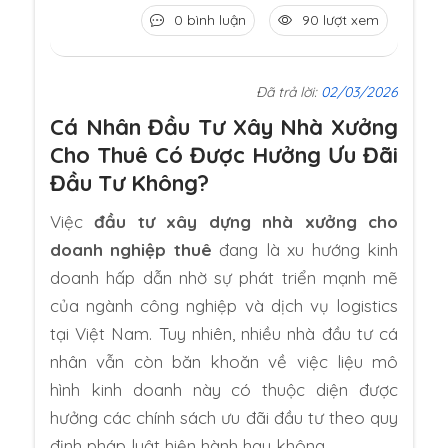
0 bình luận
90 lượt xem
Đã trả lời:
02/03/2026
Cá Nhân Đầu Tư Xây Nhà Xưởng
Cho Thuê Có Được Hưởng Ưu Đãi
Đầu Tư Không?
Việc
đầu tư xây dựng nhà xưởng cho
doanh nghiệp thuê
đang là xu hướng kinh
doanh hấp dẫn nhờ sự phát triển mạnh mẽ
của ngành công nghiệp và dịch vụ logistics
tại Việt Nam. Tuy nhiên, nhiều nhà đầu tư cá
nhân vẫn còn băn khoăn về việc liệu mô
hình kinh doanh này có thuộc diện được
hưởng các chính sách ưu đãi đầu tư theo quy
định pháp luật hiện hành hay không.