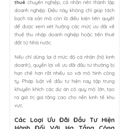
thuê
chuyên nghiệp, cá nhân nên thành lập
doanh nghiệp. Điều này không chỉ giúp tách
bạch tài sản mà còn là điều kiện tiên quyết
để được xem xét hưởng các mức ưu đãi về
thuế thu nhập doanh nghiệp hoặc tiền thuê
đất từ Nhà nước.
Nếu chỉ dừng lại ở mức độ cá nhân (hộ kinh
doanh), quyền lợi về ưu đãi đầu tư thường bị
hạn chế hơn rất nhiều so với mô hình công
ty. Pháp luật về đầu tư hiện nay tập trung
khuyến khích các dự án có quy mô lớn, tạo
ra giá trị gia tăng cao cho nền kinh tế khu
vực.
Các Loại Ưu Đãi Đầu Tư Hiện
Hành Đối Với Hạ Tầng Công