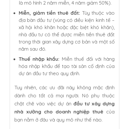
là mô hình 2 năm miễn, 4 năm giảm 50%).
Miễn, giảm tiền thuê đất:
Tùy thuộc vào
địa bàn đầu tư (vùng có điều kiện kinh tế –
xã hội khó khăn hoặc đặc biệt khó khăn),
nhà đầu tư có thể được miễn tiền thuê đất
trong thời gian xây dựng cơ bản và một số
năm sau đó.
Thuế nhập khẩu:
Miễn thuế đối với hàng
hóa nhập khẩu để tạo tài sản cố định của
dự án đầu tư theo quy định.
Tuy nhiên, các ưu đãi này không mặc định
dành cho tất cả mọi người. Nó phụ thuộc
chặt chẽ vào việc dự án
đầu tư xây dựng
nhà xưởng cho doanh nghiệp thuê
của
bạn nằm ở đâu và quy mô như thế nào.