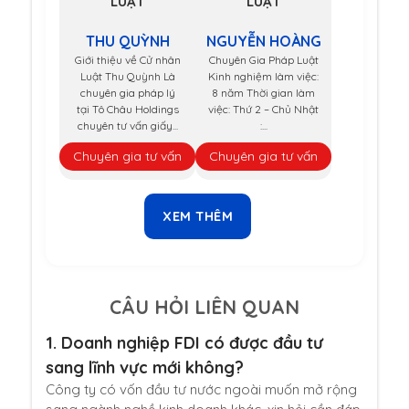
LUẬT
LUẬT
THU QUỲNH
NGUYỄN HOÀNG
Giới thiệu về Cử nhân
Chuyên Gia Pháp Luật
Luật Thu Quỳnh Là
Kinh nghiệm làm việc:
chuyên gia pháp lý
8 năm Thời gian làm
tại Tô Châu Holdings
việc: Thứ 2 – Chủ Nhật
chuyên tư vấn giấy...
:...
Chuyên gia tư vấn
Chuyên gia tư vấn
XEM THÊM
CÂU HỎI LIÊN QUAN
1.
Doanh nghiệp FDI có được đầu tư
sang lĩnh vực mới không?
Công ty có vốn đầu tư nước ngoài muốn mở rộng