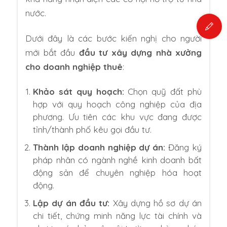
nước.
Dưới đây là các bước kiến nghị cho người
mới bắt đầu
đầu tư xây dựng nhà xưởng
cho doanh nghiệp thuê
:
Khảo sát quy hoạch:
Chọn quỹ đất phù
hợp với quy hoạch công nghiệp của địa
phương. Ưu tiên các khu vực đang được
tỉnh/thành phố kêu gọi đầu tư.
Thành lập doanh nghiệp dự án:
Đăng ký
pháp nhân có ngành nghề kinh doanh bất
động sản để chuyên nghiệp hóa hoạt
động.
Lập dự án đầu tư:
Xây dựng hồ sơ dự án
chi tiết, chứng minh năng lực tài chính và