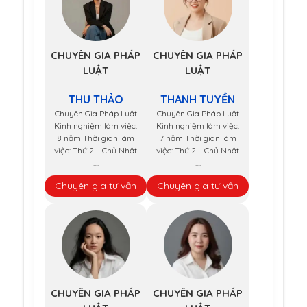
CHUYÊN GIA PHÁP
CHUYÊN GIA PHÁP
LUẬT
LUẬT
THU THẢO
THANH TUYỀN
Chuyên Gia Pháp Luật
Chuyên Gia Pháp Luật
Kinh nghiệm làm việc:
Kinh nghiệm làm việc:
8 năm Thời gian làm
7 năm Thời gian làm
việc: Thứ 2 – Chủ Nhật
việc: Thứ 2 – Chủ Nhật
:...
:...
Chuyên gia tư vấn
Chuyên gia tư vấn
CHUYÊN GIA PHÁP
CHUYÊN GIA PHÁP