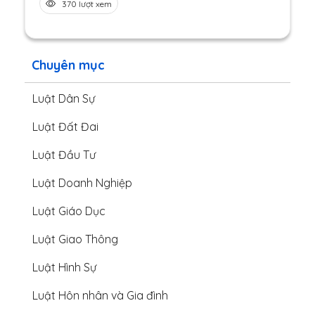
370 lượt xem
Chuyên mục
Luật Dân Sự
Luật Đất Đai
Luật Đầu Tư
Luật Doanh Nghiệp
Luật Giáo Dục
Luật Giao Thông
Luật Hình Sự
Luật Hôn nhân và Gia đình