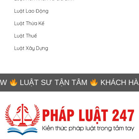
Luật Lao Động
Luật Thừa Kế
Luật Thuế
Luật Xây Dựng
W
LUẬT SƯ TẬN TÂM
KHÁCH HÀN