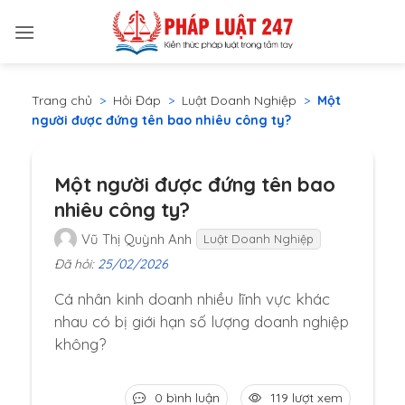
Bỏ
qua
nội
dung
Trang chủ
>
Hỏi Đáp
>
Luật Doanh Nghiệp
>
Một
người được đứng tên bao nhiêu công ty?
Một người được đứng tên bao
nhiêu công ty?
Vũ Thị Quỳnh Anh
Luật Doanh Nghiệp
Đã hỏi:
25/02/2026
Cá nhân kinh doanh nhiều lĩnh vực khác
nhau có bị giới hạn số lượng doanh nghiệp
không?
0 bình luận
119 lượt xem