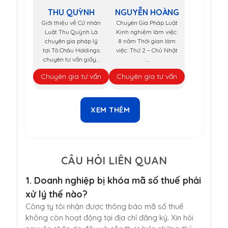
THU QUỲNH
NGUYỄN HOÀNG
Giới thiệu về Cử nhân
Chuyên Gia Pháp Luật
Luật Thu Quỳnh Là
Kinh nghiệm làm việc:
chuyên gia pháp lý
8 năm Thời gian làm
tại Tô Châu Holdings
việc: Thứ 2 – Chủ Nhật
chuyên tư vấn giấy...
:...
Chuyên gia tư vấn
Chuyên gia tư vấn
XEM THÊM
CÂU HỎI LIÊN QUAN
1.
Doanh nghiệp bị khóa mã số thuế phải
xử lý thế nào?
Công ty tôi nhận được thông báo mã số thuế
không còn hoạt động tại địa chỉ đăng ký. Xin hỏi