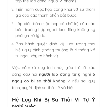
tập thể lao động, người vi phạm).
Tiến hành cuộc họp công khai với sự tham
gia của các thành phần bắt buộc.
Lập biên bản cuộc họp có chữ ký của các
bên, trường hợp người lao động không ký
phải ghi rõ lý do.
Ban hành quyết định kỷ luật trong thời
hiệu quy định (thông thường là 6 tháng kể
từ ngày xảy ra hành vi).
Việc nắm rõ quy trình này giúp trả lời xác
đáng câu hỏi
người lao động tự ý nghỉ 5
ngày có bị sa thải không
vì nếu sai quy
trình, quyết định sa thải sẽ vô hiệu.
Hệ Lụy Khi Bị Sa Thải Vì Tự Ý
Nghỉ Việc