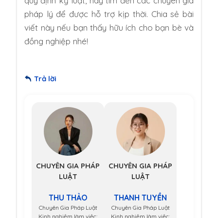
quy định kỷ luật, hãy tìm đến các chuyên gia
pháp lý để được hỗ trợ kịp thời. Chia sẻ bài
viết này nếu bạn thấy hữu ích cho bạn bè và
đồng nghiệp nhé!
Trả lời
CHUYÊN GIA PHÁP
CHUYÊN GIA PHÁP
LUẬT
LUẬT
THU THẢO
THANH TUYỀN
Chuyên Gia Pháp Luật
Chuyên Gia Pháp Luật
Kinh nghiệm làm việc:
Kinh nghiệm làm việc: