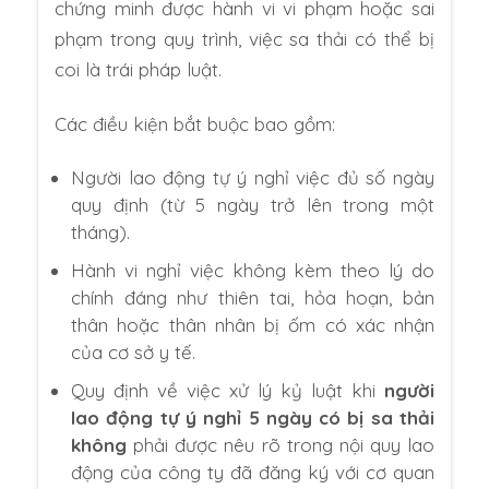
chứng minh được hành vi vi phạm hoặc sai
phạm trong quy trình, việc sa thải có thể bị
coi là trái pháp luật.
Các điều kiện bắt buộc bao gồm:
Người lao động tự ý nghỉ việc đủ số ngày
quy định (từ 5 ngày trở lên trong một
tháng).
Hành vi nghỉ việc không kèm theo lý do
chính đáng như thiên tai, hỏa hoạn, bản
thân hoặc thân nhân bị ốm có xác nhận
của cơ sở y tế.
Quy định về việc xử lý kỷ luật khi
người
lao động tự ý nghỉ 5 ngày có bị sa thải
không
phải được nêu rõ trong nội quy lao
động của công ty đã đăng ký với cơ quan