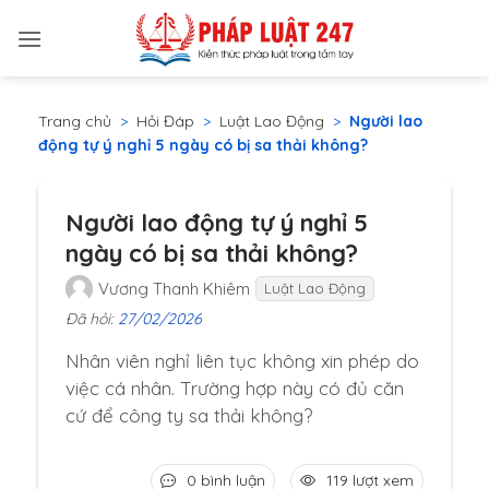
Bỏ
qua
nội
dung
Trang chủ
>
Hỏi Đáp
>
Luật Lao Động
>
Người lao
động tự ý nghỉ 5 ngày có bị sa thải không?
Người lao động tự ý nghỉ 5
ngày có bị sa thải không?
Vương Thanh Khiêm
Luật Lao Động
Đã hỏi:
27/02/2026
Nhân viên nghỉ liên tục không xin phép do
việc cá nhân. Trường hợp này có đủ căn
cứ để công ty sa thải không?
0 bình luận
119 lượt xem