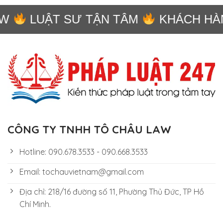
W
LUẬT SƯ TẬN TÂM
KHÁCH HÀN
CÔNG TY TNHH TÔ CHÂU LAW
Hotline: 090.678.3533 - 090.668.3533
Email: tochauvietnam@gmail.com
Địa chỉ: 218/16 đường số 11, Phường Thủ Đức, TP Hồ
Chí Minh.