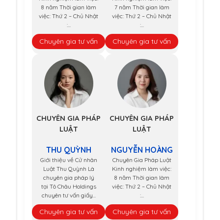
8 năm Thời gian làm
7 năm Thời gian làm
việc: Thứ 2 – Chủ Nhật
việc: Thứ 2 – Chủ Nhật
:...
:...
Chuyên gia tư vấn
Chuyên gia tư vấn
CHUYÊN GIA PHÁP
CHUYÊN GIA PHÁP
LUẬT
LUẬT
THU QUỲNH
NGUYỄN HOÀNG
Giới thiệu về Cử nhân
Chuyên Gia Pháp Luật
Luật Thu Quỳnh Là
Kinh nghiệm làm việc:
chuyên gia pháp lý
8 năm Thời gian làm
tại Tô Châu Holdings
việc: Thứ 2 – Chủ Nhật
chuyên tư vấn giấy...
:...
Chuyên gia tư vấn
Chuyên gia tư vấn